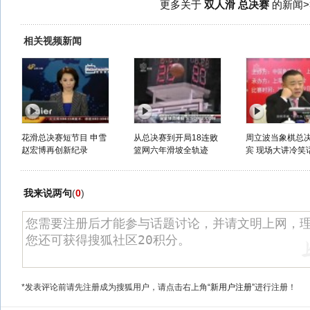
更多关于
双人滑 总决赛
的新闻>
相关视频新闻
花滑总决赛短节目 申雪
从总决赛到开局18连败
周立波当象棋总
赵宏博再创新纪录
篮网六年滑坡全轨迹
宾 现场大讲冷笑
我来说两句
(
0
)
*发表评论前请先注册成为搜狐用户，请点击右上角
“新用户注册”
进行注册！