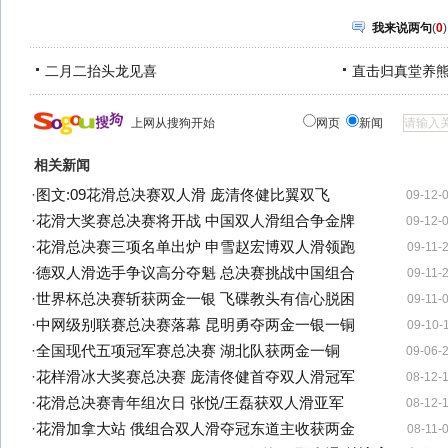
我来说两句
(
0
)
二月二抬头龙见喜
直击归真堂养
上网从搜狗开始
网页
新闻
相关新闻
·
图文:09花滑总决赛双人滑 庞清佟健比翼双飞
09-12-
·
花滑大奖赛总决赛将开战 中国双人滑组合争金牌
09-12-
·
花滑总决赛三项名单出炉 申雪赵宏博双人滑领跑
09-11-
·
德双人滑选手争议高分夺魁 总决赛挑战中国组合
09-11-
·
世界杯总决赛斩获两金一银 飞碟教头有信心脱困
09-11-
·
中网级别联赛总决赛落幕 昆明勇夺两金一银一铜
09-10-
·
全国现代五项冠军赛总决赛 湖北队获两金一铜
09-06-
·
花样滑冰大奖赛总决赛 庞清佟健首夺双人滑冠军
08-12-
·
花滑总决赛青年组次日 张悦/王磊获双人滑亚军
08-12-
·
花滑加拿大站 俄组合双人滑夺冠东道主收获两金
08-11-