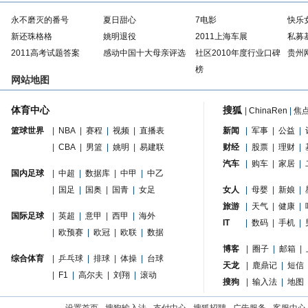
永不磨灭的番号
夏日甜心
7电影
快乐
新还珠格格
姚明退役
2011上海车展
私募
2011高考试题答案
感动中国十大母亲评选
社区2010年度行业口碑
贵州
榜
网站地图
体育中心
搜狐
|
ChinaRen
|
焦
篮球世界
|
NBA
|
赛程
|
视频
|
直播表
新闻
|
军事
|
公益
|
|
CBA
|
男篮
|
姚明
|
易建联
财经
|
股票
|
理财
|
汽车
|
购车
|
家居
|
国内足球
|
中超
|
数据库
|
中甲
|
中乙
|
国足
|
国奥
|
国青
|
女足
女人
|
母婴
|
新娘
|
旅游
|
天气
|
健康
|
国际足球
|
英超
|
意甲
|
西甲
|
海外
IT
|
数码
|
手机
|
|
欧预赛
|
欧冠
|
欧联
|
数据
博客
|
圈子
|
邮箱
|
综合体育
|
乒乓球
|
排球
|
体操
|
台球
天龙
|
鹿鼎记
|
短信
|
F1
|
高尔夫
|
刘翔
|
滚动
搜狗
|
输入法
|
地图