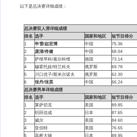
以下是总决赛详细成绩：
总决赛双人滑详细成绩
排名
选手
国家和地区
短节目得分
1
申雪/赵宏博
中国
75.36
2
庞清/佟健
中国
68.04
3
萨维琴科/索尔科维
德国
73.14
4
穆霍托娃/特兰科夫
俄罗斯
69.78
5
川口优子/斯米尔诺夫
俄罗斯
62.30
6
张丹/张昊
中国
66.24
总决赛男单详细成绩
排名
选手
国家和地区
短节目得分
1
莱萨切克
美国
89.85
2
织田信成
日本
87.65
3
威尔
美国
84.60
4
亚伯特
美国
76.65
5
高桥大辅
日本
89.95