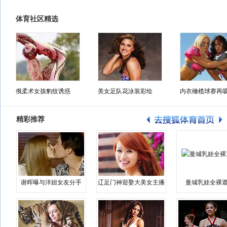
体育社区精选
俄柔术女孩豹纹诱惑
美女足队花泳装彩绘
内衣橄榄球赛再
精彩推荐
谢晖曝与洋妞女友分手
辽足门神迎娶大美女主播
曼城乳娃全裸遮