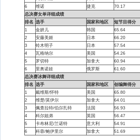
6
维诺
捷克
70.17
总决赛女单详细成绩
排名
选手
国家和地区
短节目得分
1
金妍儿
韩国
65.64
2
安藤美姬
日本
66.20
3
铃木明子
日本
57.54
4
瓦格纳尔
美国
54.26
5
罗切特
加拿大
60.94
6
里奥诺娃
俄罗斯
61.60
总决赛冰舞详细成绩
排名
选手
国家和地区
创编舞得分
1
戴维斯/怀特
美国
65.80
2
维楚/莫伊尔
加拿大
64.01
3
佩查拉特/伯尔扎特
法国
56.93
4
科尔姐弟
英国
56.47
5
卡布林尼/兰诺特
意大利
54.91
6
科蓉/鲍伊里尔
加拿大
51.69