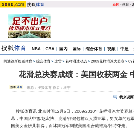
新闻
-
体育
-
S
NBA
|
CBA
|
国内
|
国际
|
综合体育
|
视频
|
中超
|
阿迪达斯搜狐体育
>
综合体育
>
冰雪
>
花样滑冰动态
>
2009花样滑冰大奖赛
>
0
花滑总决赛成绩：美国收获两金 
来源：
搜狐体育
作者：段宁
我来说两
搜狐体育讯 北京时间12月5日，2009/2010年花样滑冰大奖
幕，中国队申雪/赵宏博、庞清/佟健包揽双人滑亚军，男女单的冠
国美女金妍儿获得，而冰舞冠军则被美国组合戴维斯/怀特夺走。