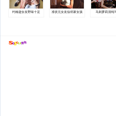
约翰逊女友野味十足
准状元女友似邻家女孩
马刺萝莉清纯