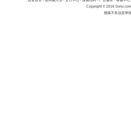
设置首页
-
搜狗输入法
-
支付中心
-
搜狐招聘
-
广告服务
-
客服中心
Copyright
©
2018 Sohu.com 
搜狐不良信息举