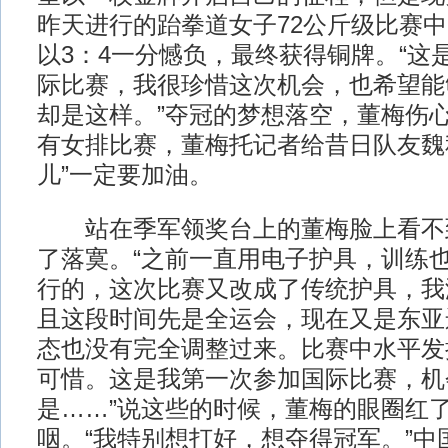
昨天进行的跆拳道女子72公斤级比赛
以3：4一分憾负，最终获得铜牌。“这
际比赛，我很珍惜这次机会，也希望能
却是这样。”夺冠的梦想落空，董梅伤
有女排比赛，董梅托记者给昔日队友魏
儿”一定要加油。
站在季军领奖台上的董梅脸上看不
了落寞。“之前一直用电子护具，训练
行的，这次比赛又改成了传统护具，我
且这段时间先是全运会，现在又是东亚
态也没有完全调整过来。比赛中水平发
可惜。这是我第一次参加国际比赛，机
是……”说这些的时候，董梅的眼圈红
咽。“我特别想打好，想夺得冠军。”中