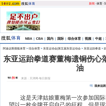
新闻
-
体育
-
S
NBA
|
CBA
|
国内
|
国际
|
综合体育
|
视频
|
中超
|
阿迪达斯搜狐体育
>
综合体育
>
东亚运动会|第五届东亚运动会
>
东亚运跆拳道
>
东亚运跆拳道赛董梅遗铜伤心落
油
来源：
天津网-每日新报
我来说两
这是天津姑娘董梅第一次参加国际
望以一枚金牌开启自己的征程，但是现