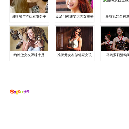
谢晖曝与洋妞女友分手
辽足门神迎娶大美女主播
曼城乳娃全裸遮
约翰逊女友野味十足
准状元女友似邻家女孩
马刺萝莉清纯