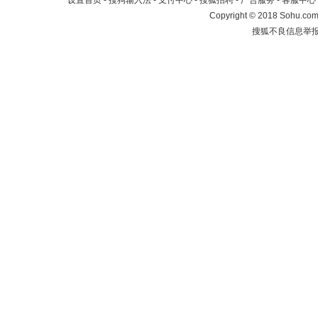
设置首页
-
搜狗输入法
-
支付中心
-
搜狐招聘
-
广告服务
-
客服中心
Copyright
©
2018 Sohu.com 
搜狐不良信息举