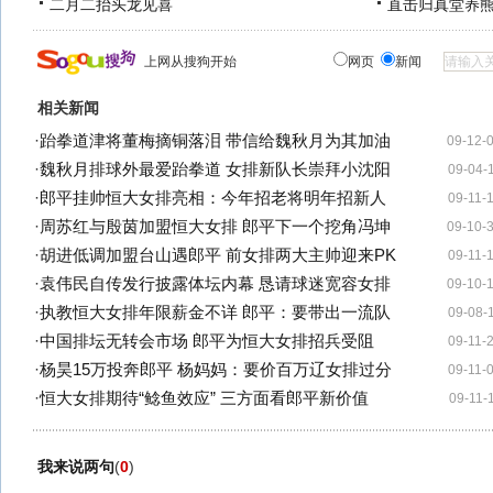
二月二抬头龙见喜
直击归真堂养
上网从搜狗开始
网页
新闻
相关新闻
·
跆拳道津将董梅摘铜落泪 带信给魏秋月为其加油
09-12-
·
魏秋月排球外最爱跆拳道 女排新队长崇拜小沈阳
09-04-
·
郎平挂帅恒大女排亮相：今年招老将明年招新人
09-11-
·
周苏红与殷茵加盟恒大女排 郎平下一个挖角冯坤
09-10-
·
胡进低调加盟台山遇郎平 前女排两大主帅迎来PK
09-11-
·
袁伟民自传发行披露体坛内幕 恳请球迷宽容女排
09-10-
·
执教恒大女排年限薪金不详 郎平：要带出一流队
09-08-
·
中国排坛无转会市场 郎平为恒大女排招兵受阻
09-11-
·
杨昊15万投奔郎平 杨妈妈：要价百万辽女排过分
09-11-
·
恒大女排期待“鲶鱼效应” 三方面看郎平新价值
09-11-
我来说两句
(
0
)