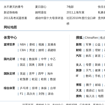
永不磨灭的番号
夏日甜心
7电影
快乐
新还珠格格
姚明退役
2011上海车展
私募
2011高考试题答案
感动中国十大母亲评选
社区2010年度行业口碑
贵州
榜
网站地图
体育中心
搜狐
|
ChinaRen
|
焦
篮球世界
|
NBA
|
赛程
|
视频
|
直播表
新闻
|
军事
|
公益
|
|
CBA
|
男篮
|
姚明
|
易建联
财经
|
股票
|
理财
|
汽车
|
购车
|
家居
|
国内足球
|
中超
|
数据库
|
中甲
|
中乙
|
国足
|
国奥
|
国青
|
女足
女人
|
母婴
|
新娘
|
旅游
|
天气
|
健康
|
国际足球
|
英超
|
意甲
|
西甲
|
海外
IT
|
数码
|
手机
|
|
欧预赛
|
欧冠
|
欧联
|
数据
博客
|
圈子
|
邮箱
|
综合体育
|
乒乓球
|
排球
|
体操
|
台球
天龙
|
鹿鼎记
|
短信
|
F1
|
高尔夫
|
刘翔
|
滚动
搜狗
|
输入法
|
地图