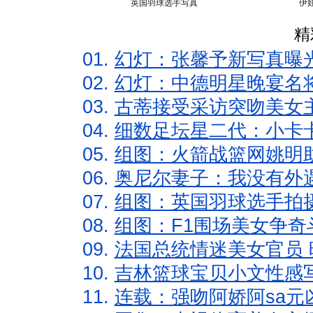
英国羽球选手写真
伊
精
01.
幻灯：张馨予新写真曝
02.
幻灯：中德明星晚宴名
03.
古蒂接受采访突吻美女主
04.
细数足坛星二代：小卡卡
05.
组图：火箭战篮网姚明
06.
奥尼尔妻子：我没有外遇
07.
组图：英国羽球选手拍
08.
组图：F1围场美女争奇
09.
法国总统情迷美女官员 
10.
吉林篮球宝贝小文性感
11.
连载：强吻阿娇阿sa元