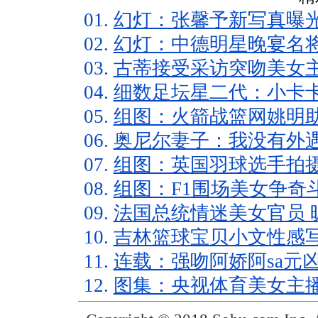
01.
幻灯：张馨予新写真曝光
02.
幻灯：中德明星晚宴名将
03.
古蒂接受采访突吻美女主
04.
细数足坛星二代：小卡卡
05.
组图：火箭战篮网姚明助
06.
奥尼尔妻子：我没有外遇
07.
组图：英国羽球选手拍摄
08.
组图：F1围场美女争奇
09.
法国总统情迷美女官员 
10.
吉林篮球宝贝小文性感写
11.
连载：强吻阿娇阿sa元凶
12.
图集：央视体育美女主播