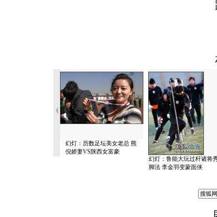
幻灯：历数足坛美女老总 熊
倪娇妻VS陕西女富豪
幻灯：鲁能大玩过杆诸将
脚法 李金羽变蒙面侠