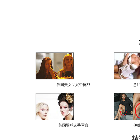
异国美女助兴中德战
意
英国羽球选手写真
伊
精