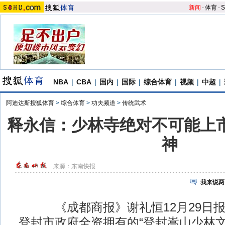
新闻
-
体育
-
S
NBA
|
CBA
|
国内
|
国际
|
综合体育
|
视频
|
中超
|
阿迪达斯搜狐体育
>
综合体育
>
功夫频道
>
传统武术
释永信：少林寺绝对不可能上市
神
来源：
东南快报
我来说两
《成都商报》谢礼恒12月29日报
登封市政府全资拥有的“登封嵩山少林