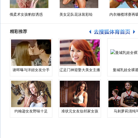
俄柔术女孩豹纹诱惑
美女足队花泳装彩绘
内衣橄榄球赛再
精彩推荐
谢晖曝与洋妞女友分手
辽足门神迎娶大美女主播
曼城乳娃全裸遮
约翰逊女友野味十足
准状元女友似邻家女孩
马刺萝莉清纯