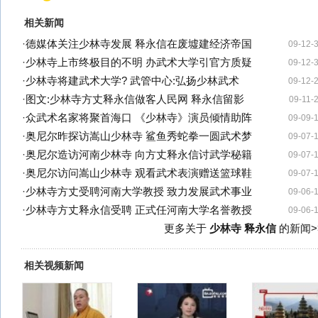
相关新闻
·
德媒体关注少林寺发展 释永信在废墟建经济帝国
09-12-
·
少林寺上市终极目的不明 办武术大学引官方质疑
09-12-
·
少林寺将建武术大学? 武管中心:弘扬少林武术
09-12-
·
图文:少林寺方丈释永信做客人民网 释永信留影
09-11-
·
众武术名家将聚首海口 《少林寺》演员倾情助阵
09-09-
·
奥尼尔昨探访嵩山少林寺 鲨鱼秀蛇拳一圆武术梦
09-07-
·
奥尼尔造访河南少林寺 向方丈释永信讨武学秘籍
09-07-
·
奥尼尔访问嵩山少林寺 观看武术表演赠送篮球鞋
09-07-
·
少林寺方丈受聘河南大学教授 致力发展武术事业
09-06-
·
少林寺方丈释永信受聘 正式任河南大学名誉教授
09-06-
更多关于
少林寺 释永信
的新闻>
相关视频新闻