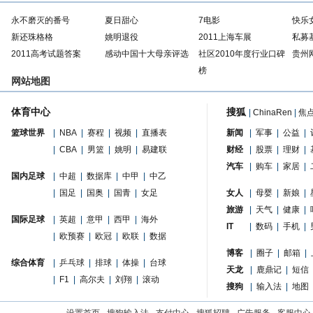
永不磨灭的番号
夏日甜心
7电影
快乐
新还珠格格
姚明退役
2011上海车展
私募
2011高考试题答案
感动中国十大母亲评选
社区2010年度行业口碑
贵州
榜
网站地图
体育中心
搜狐
|
ChinaRen
|
焦
篮球世界
|
NBA
|
赛程
|
视频
|
直播表
新闻
|
军事
|
公益
|
|
CBA
|
男篮
|
姚明
|
易建联
财经
|
股票
|
理财
|
汽车
|
购车
|
家居
|
国内足球
|
中超
|
数据库
|
中甲
|
中乙
|
国足
|
国奥
|
国青
|
女足
女人
|
母婴
|
新娘
|
旅游
|
天气
|
健康
|
国际足球
|
英超
|
意甲
|
西甲
|
海外
IT
|
数码
|
手机
|
|
欧预赛
|
欧冠
|
欧联
|
数据
博客
|
圈子
|
邮箱
|
综合体育
|
乒乓球
|
排球
|
体操
|
台球
天龙
|
鹿鼎记
|
短信
|
F1
|
高尔夫
|
刘翔
|
滚动
搜狗
|
输入法
|
地图