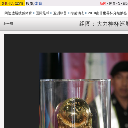
新闻
-
体育
-
S
-
娱
阿迪达斯搜狐体育
>
国际足球
>
五洲绿茵
>
绿茵动态
>
2010南非世界杯分组抽签
组图：大力神杯巡
上一组