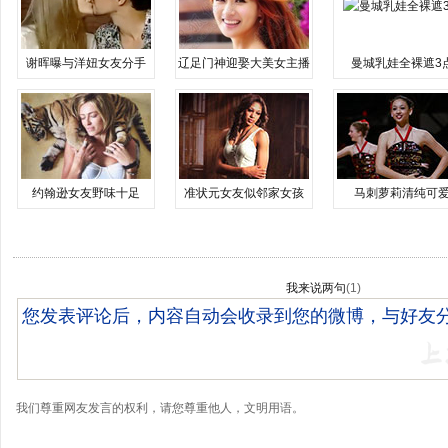
谢晖曝与洋妞女友分手
辽足门神迎娶大美女主播
曼城乳娃全裸遮3
约翰逊女友野味十足
准状元女友似邻家女孩
马刺萝莉清纯可
我来说两句
(
1
)
我们尊重网友发言的权利，请您尊重他人，文明用语。