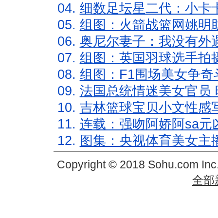
04.
细数足坛星二代：小卡卡
05.
组图：火箭战篮网姚明
06.
奥尼尔妻子：我没有外遇
07.
组图：英国羽球选手拍
08.
组图：F1围场美女争奇
09.
法国总统情迷美女官员 
10.
吉林篮球宝贝小文性感
11.
连载：强吻阿娇阿sa元
12.
图集：央视体育美女主
Copyright © 2018 Sohu.com In
全部