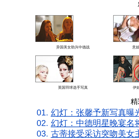
异国美女助兴中德战
意
英国羽球选手写真
伊
精
01.
幻灯：张馨予新写真曝
02.
幻灯：中德明星晚宴名
03.
古蒂接受采访突吻美女主