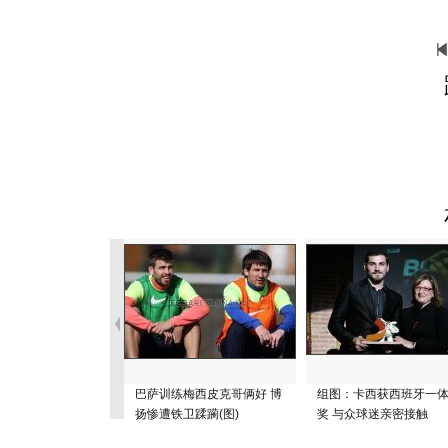
巴萨训练梅西皮克哥俩好 博
组图：卡西获西班牙一
扬惨遭铁卫蹂躏(图)
奖 与众球迷亲密接触