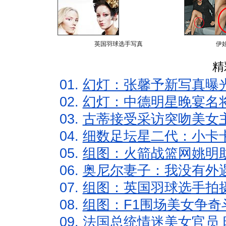
英国羽球选手写真
伊
精
01.
幻灯：张馨予新写真曝
02.
幻灯：中德明星晚宴名
03.
古蒂接受采访突吻美女主
04.
细数足坛星二代：小卡卡
05.
组图：火箭战篮网姚明
06.
奥尼尔妻子：我没有外遇
07.
组图：英国羽球选手拍
08.
组图：F1围场美女争奇
09.
法国总统情迷美女官员 