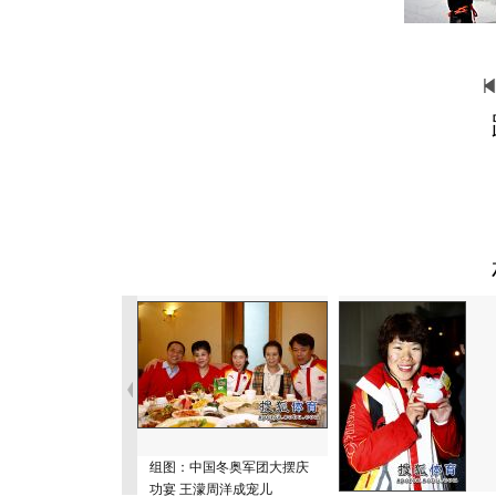
组图：中国冬奥军团大摆庆
功宴 王濛周洋成宠儿