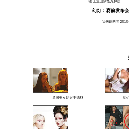
猛 王宝山搞怪秀脚法
幻灯：赛前发布会
我来说两句
201
异国美女助兴中德战
意