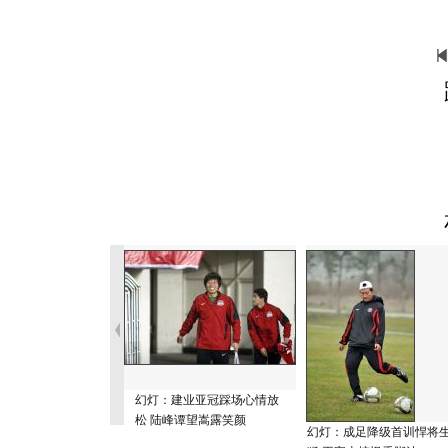
幻灯：建业亚冠踩场心情放
松 陆峰谭望嵩露笑颜
幻灯：成足降级首训悍将