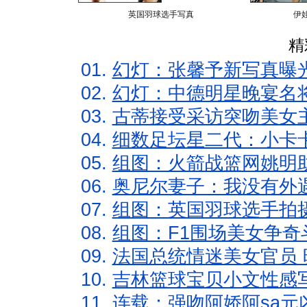
英国羽球选手写真
伊
精
01.
幻灯：张馨予新写真曝
02.
幻灯：中德明星晚宴名
03.
古蒂接受采访突吻美女主
04.
细数足坛星二代：小卡卡
05.
组图：火箭战篮网姚明
06.
奥尼尔妻子：我没有外遇
07.
组图：英国羽球选手拍
08.
组图：F1围场美女争奇
09.
法国总统情迷美女官员 
10.
吉林篮球宝贝小文性感
11.
连载：强吻阿娇阿sa元