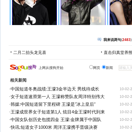
我来说两句
(
2483
)
二月二抬头龙见喜
直击归真堂养
上网从搜狗开始
网页
新闻
相关新闻
·
中国短道冬奥战绩:王濛3金半边天 男线待成长
10-02-
·
女子短道速滑第一人 王濛称赞队友周洋特别伟大
10-02-
·
韩媒:中国短道留下里程碑 王濛是"冰上皇后"
10-02-
·
王濛成世界女子短道第1人 炫目4金王濛时代到来
10-02-
·
中国女队创历史包揽四金 王濛:金牌属于中国队
10-02-
·
快讯:短道女子1000米 周洋王濛携手晋级决赛
10-02-