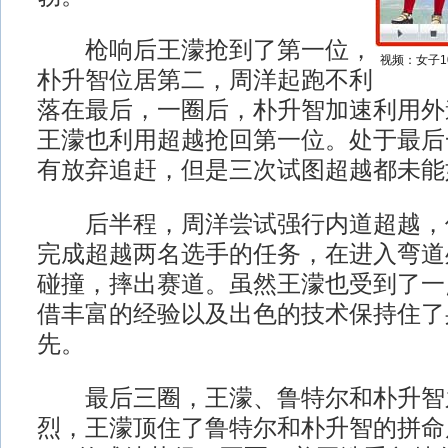
枪响后王濛抢到了第一位，
视频：女子1
朴升智位居第二，周洋起跑不利
落在最后，一圈后，朴升智加速利用外
王濛也利用超越抢回第一位。处于最后
有放弃追赶，但是三次试图超越都未能
后半程，周洋尝试强行内道超越，
完成超越两名选手的任务，在进入弯道
碰撞，摔出赛道。虽然王濛也受到了一
借丰富的经验以及出色的技术保持住了
先。
最后三圈，王濛、鲁特尔和朴升智
烈，王濛顶住了鲁特尔和朴升智的拼命反