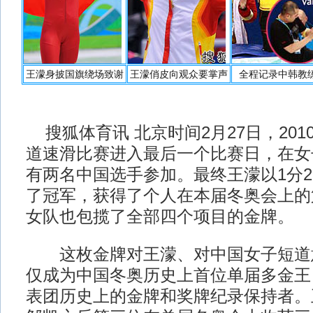
王濛身披国旗绕场致谢
王濛俏皮向观众要掌声
全程记录中韩教
搜狐体育讯 北京时间2月27日，201
道速滑比赛进入最后一个比赛日，在女子
有两名中国选手参加。最终王濛以1分29
了冠军，获得了个人在本届冬奥会上的
女队也包揽了全部四个项目的金牌。
这枚金牌对王濛、对中国女子短道
仅成为中国冬奥历史上首位单届多金王
表团历史上的金牌和奖牌纪录保持者。