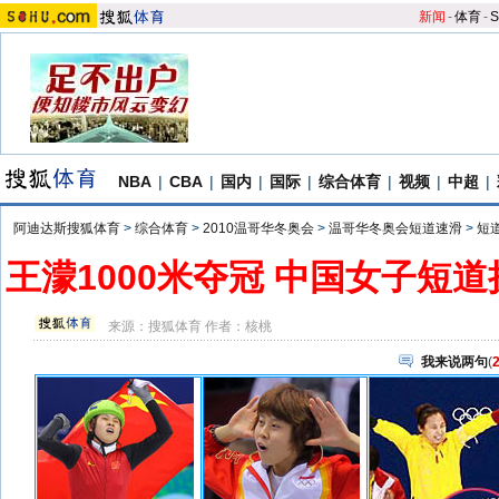
新闻
-
体育
-
S
NBA
|
CBA
|
国内
|
国际
|
综合体育
|
视频
|
中超
|
阿迪达斯搜狐体育
>
综合体育
>
2010温哥华冬奥会
>
温哥华冬奥会短道速滑
>
短
王濛1000米夺冠 中国女子短
来源：
搜狐体育
作者：核桃
我来说两句
(