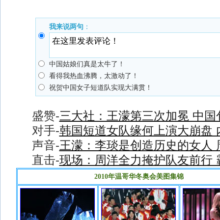
我来说两句
：
中国姑娘们真是太牛了！
看得我热血沸腾，太激动了！
祝贺中国女子短道队实现大满贯！
盛赞-
三大社：王濛第三次加冕 中国
对手-
韩国短道女队缘何上演大崩盘 
声音-
王濛：李琰是创造历史的女人 
直击-
现场：周洋全力掩护队友前行 