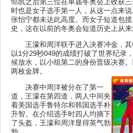
邹凯之后第三位在单届冬奥会上收获三
时也是女子选手第一人，从这一点来说
张怡宁都未达此高度。而女子短道包揽
史，这在以前的冬奥会短道历史上从来
王濛和周洋联手进入决赛冲金，其
以1分29秒049的成绩打破了世界纪录
候放水，以小组第二的身份晋级决赛。
两枚金牌。
决赛中周洋被分在了第一
道，王濛在第四道，两人中间夹
着美国选手鲁特尔和韩国选手朴
升智。在介绍选手时四人均摘下
了头盔，王濛和周洋显得英气勃
勃。