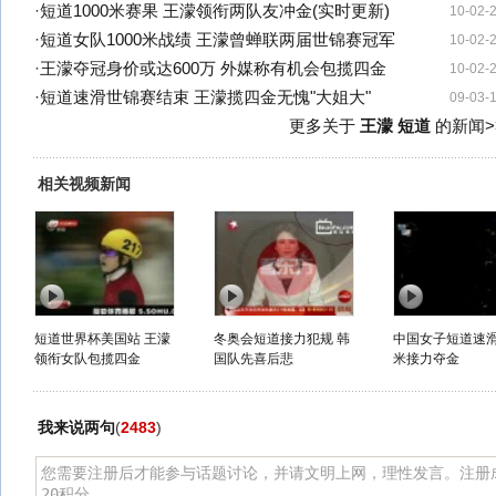
·
短道1000米赛果 王濛领衔两队友冲金(实时更新)
10-02-
·
短道女队1000米战绩 王濛曾蝉联两届世锦赛冠军
10-02-
·
王濛夺冠身价或达600万 外媒称有机会包揽四金
10-02-
·
短道速滑世锦赛结束 王濛揽四金无愧"大姐大"
09-03-
更多关于
王濛 短道
的新闻>
相关视频新闻
短道世界杯美国站 王濛
冬奥会短道接力犯规 韩
中国女子短道速滑3
领衔女队包揽四金
国队先喜后悲
米接力夺金
我来说两句
(
2483
)