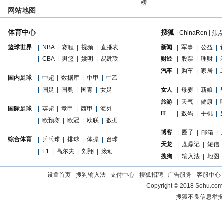
榜
网站地图
体育中心
搜狐
|
ChinaRen
|
焦
篮球世界
|
NBA
|
赛程
|
视频
|
直播表
新闻
|
军事
|
公益
|
|
CBA
|
男篮
|
姚明
|
易建联
财经
|
股票
|
理财
|
汽车
|
购车
|
家居
|
国内足球
|
中超
|
数据库
|
中甲
|
中乙
|
国足
|
国奥
|
国青
|
女足
女人
|
母婴
|
新娘
|
旅游
|
天气
|
健康
|
国际足球
|
英超
|
意甲
|
西甲
|
海外
IT
|
数码
|
手机
|
|
欧预赛
|
欧冠
|
欧联
|
数据
博客
|
圈子
|
邮箱
|
综合体育
|
乒乓球
|
排球
|
体操
|
台球
天龙
|
鹿鼎记
|
短信
|
F1
|
高尔夫
|
刘翔
|
滚动
搜狗
|
输入法
|
地图
设置首页
-
搜狗输入法
-
支付中心
-
搜狐招聘
-
广告服务
-
客服中心
Copyright
©
2018 Sohu.com 
搜狐不良信息举