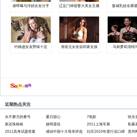
谢晖曝与洋妞女友分手
辽足门神迎娶大美女主播
曼城乳娃全裸遮
约翰逊女友野味十足
准状元女友似邻家女孩
马刺萝莉清纯
近期热点关注
永不磨灭的番号
夏日甜心
7电影
快乐
新还珠格格
姚明退役
2011上海车展
私募
2011高考试题答案
感动中国十大母亲评选
社区2010年度行业口碑
贵州