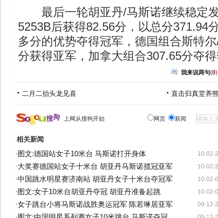
最后一轮胡亚丹/马斯诺继续稳定发
5253B后获得82.56分，以总分371.
多分的优势夺得冠军，德国组合斯特尔/萨
分获得亚军，加拿大组合307.65分夺
我来说两句
(
0
)
二月二抬头龙见喜
直击归真堂养
上网从搜狗开始
网页
新闻
相关新闻
·
图文:德国站女子10米台 马斯诺打开身体
10-02-
·
大奖赛德国站女子十米台 胡亚丹马斯诺揽冠亚军
10-02-
·
中国跳水明星赛济南站 胡亚丹女子十米台夺冠军
10-02-
·
图文:女子10米台胡亚丹夺冠 胡亚丹准备起跳
10-02-
·
女子跳台小将马斯诺战胜奥运冠军 陈若琳居亚军
09-12-
·
图文:中国明星系列赛女子10米跳台 马斯诺夺冠
09-12-