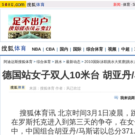
新闻
-
体育
-
S
NBA
|
CBA
|
国内
|
国际
|
综合体育
|
视频
|
中超
|
阿迪达斯搜狐体育
>
综合体育
>
跳水
>
最新动态
>
2010国际泳联跳水大奖赛|跳水
德国站女子双人10米台 胡亚丹
来源：
搜狐体育
作者：风已吹过
我来说两
搜狐体育讯 北京时间3月1日凌晨，
在罗斯托克进入到第三天的争夺，在女
中，中国组合胡亚丹/马斯诺以总分371