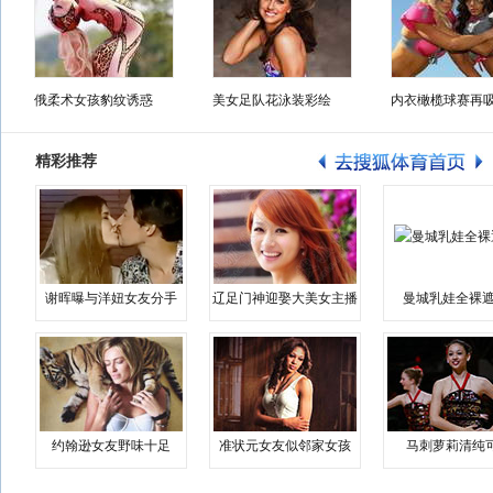
俄柔术女孩豹纹诱惑
美女足队花泳装彩绘
内衣橄榄球赛再
精彩推荐
谢晖曝与洋妞女友分手
辽足门神迎娶大美女主播
曼城乳娃全裸遮
约翰逊女友野味十足
准状元女友似邻家女孩
马刺萝莉清纯