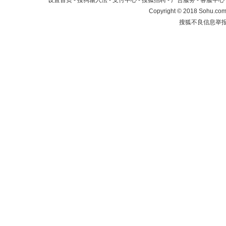
设置首页
-
搜狗输入法
-
支付中心
-
搜狐招聘
-
广告服务
-
客服中心
Copyright
©
2018 Sohu.com 
搜狐不良信息举