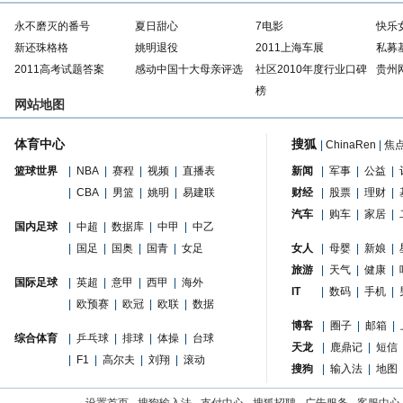
永不磨灭的番号
夏日甜心
7电影
快乐
新还珠格格
姚明退役
2011上海车展
私募
2011高考试题答案
感动中国十大母亲评选
社区2010年度行业口碑
贵州
榜
网站地图
体育中心
搜狐
|
ChinaRen
|
焦
篮球世界
|
NBA
|
赛程
|
视频
|
直播表
新闻
|
军事
|
公益
|
|
CBA
|
男篮
|
姚明
|
易建联
财经
|
股票
|
理财
|
汽车
|
购车
|
家居
|
国内足球
|
中超
|
数据库
|
中甲
|
中乙
|
国足
|
国奥
|
国青
|
女足
女人
|
母婴
|
新娘
|
旅游
|
天气
|
健康
|
国际足球
|
英超
|
意甲
|
西甲
|
海外
IT
|
数码
|
手机
|
|
欧预赛
|
欧冠
|
欧联
|
数据
博客
|
圈子
|
邮箱
|
综合体育
|
乒乓球
|
排球
|
体操
|
台球
天龙
|
鹿鼎记
|
短信
|
F1
|
高尔夫
|
刘翔
|
滚动
搜狗
|
输入法
|
地图