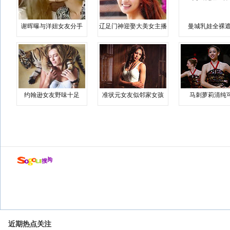
谢晖曝与洋妞女友分手
辽足门神迎娶大美女主播
曼城乳娃全裸遮
约翰逊女友野味十足
准状元女友似邻家女孩
马刺萝莉清纯
近期热点关注