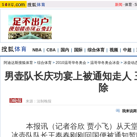
新闻
-
体育
-
S
NBA
|
CBA
|
国内
|
国际
|
综合体育
|
视频
|
中超
|
阿迪达斯搜狐体育
>
综合体育
>
2010温哥华冬奥会
>
温哥华冬奥会冰壶
>
冰壶动
男壶队长庆功宴上被通知走人 
除
来源：
法制晚报
我来说两
本报讯（记者谷欣 贾小飞）从天堂
冰壶队队长王奉春刚刚回国便被通知暂