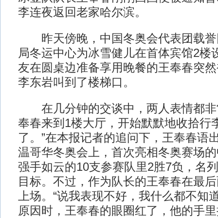
李连夜返回老家哈尔滨。
昨天傍晚，中国冬奥会代表团载誉
局冬运中心为冰雪健儿在首体宾馆2楼
友在圆桌边准备享用晚餐的王奉春突然
李东岩叫到了楼梯口。
在几分钟的交谈中，两人表情都非
奉春来到1楼大厅，开始默默地收拾行
了。”在本报记者的追问下，王奉春语
温哥华冬奥会上，首次亮相冬奥赛场的
强手如云的10支参赛队里2胜7负，名
目标。不过，作为队长的王奉春在最后
上场。“说我表现不好，我什么都不知道
原因时，王奉春的眼圈红了，他的手里