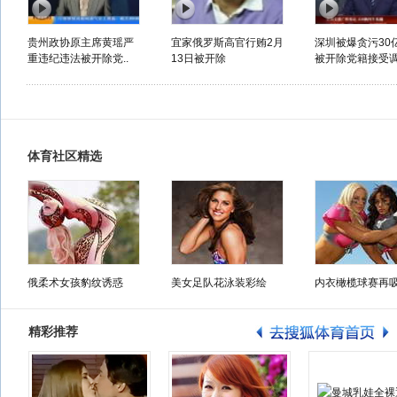
贵州政协原主席黄瑶严
宜家俄罗斯高官行贿2月
深圳被爆贪污30
重违纪违法被开除党..
13日被开除
被开除党籍接受
体育社区精选
俄柔术女孩豹纹诱惑
美女足队花泳装彩绘
内衣橄榄球赛再
精彩推荐