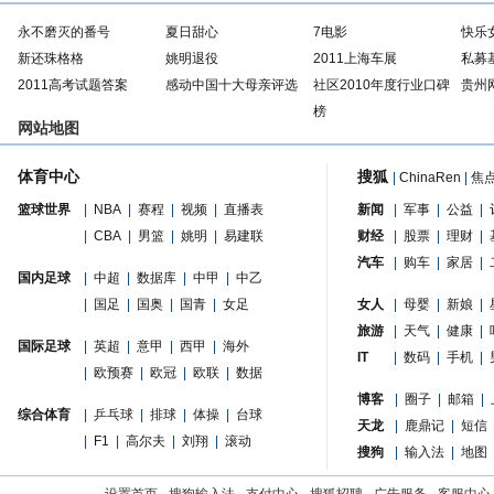
永不磨灭的番号
夏日甜心
7电影
快乐
新还珠格格
姚明退役
2011上海车展
私募
2011高考试题答案
感动中国十大母亲评选
社区2010年度行业口碑
贵州
榜
网站地图
体育中心
搜狐
|
ChinaRen
|
焦
篮球世界
|
NBA
|
赛程
|
视频
|
直播表
新闻
|
军事
|
公益
|
|
CBA
|
男篮
|
姚明
|
易建联
财经
|
股票
|
理财
|
汽车
|
购车
|
家居
|
国内足球
|
中超
|
数据库
|
中甲
|
中乙
|
国足
|
国奥
|
国青
|
女足
女人
|
母婴
|
新娘
|
旅游
|
天气
|
健康
|
国际足球
|
英超
|
意甲
|
西甲
|
海外
IT
|
数码
|
手机
|
|
欧预赛
|
欧冠
|
欧联
|
数据
博客
|
圈子
|
邮箱
|
综合体育
|
乒乓球
|
排球
|
体操
|
台球
天龙
|
鹿鼎记
|
短信
|
F1
|
高尔夫
|
刘翔
|
滚动
搜狗
|
输入法
|
地图