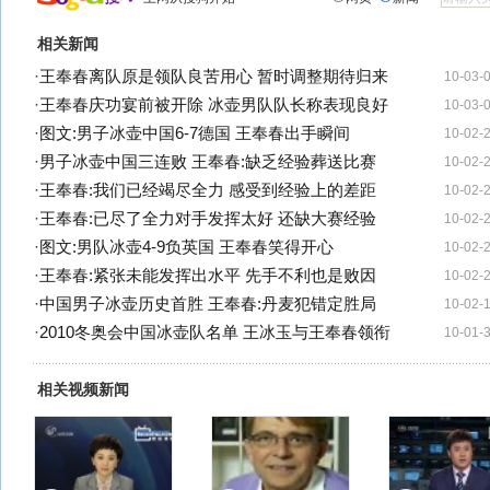
相关新闻
·
王奉春离队原是领队良苦用心 暂时调整期待归来
10-03-
·
王奉春庆功宴前被开除 冰壶男队队长称表现良好
10-03-
·
图文:男子冰壶中国6-7德国 王奉春出手瞬间
10-02-
·
男子冰壶中国三连败 王奉春:缺乏经验葬送比赛
10-02-
·
王奉春:我们已经竭尽全力 感受到经验上的差距
10-02-
·
王奉春:已尽了全力对手发挥太好 还缺大赛经验
10-02-
·
图文:男队冰壶4-9负英国 王奉春笑得开心
10-02-
·
王奉春:紧张未能发挥出水平 先手不利也是败因
10-02-
·
中国男子冰壶历史首胜 王奉春:丹麦犯错定胜局
10-02-
·
2010冬奥会中国冰壶队名单 王冰玉与王奉春领衔
10-01-
相关视频新闻