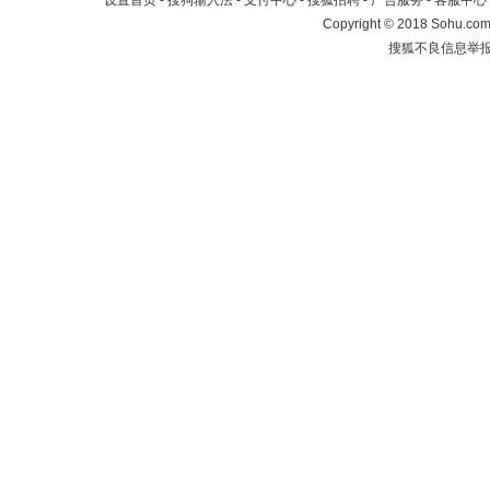
设置首页
-
搜狗输入法
-
支付中心
-
搜狐招聘
-
广告服务
-
客服中心
Copyright
©
2018 Sohu.com 
搜狐不良信息举