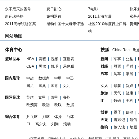
永不磨灭的番号
夏日甜心
7电影
快乐
新还珠格格
姚明退役
2011上海车展
私募
2011高考试题答案
感动中国十大母亲评选
社区2010年度行业口碑
贵州
榜
网站地图
体育中心
搜狐
|
ChinaRen
|
焦
篮球世界
|
NBA
|
赛程
|
视频
|
直播表
新闻
|
军事
|
公益
|
|
CBA
|
男篮
|
姚明
|
易建联
财经
|
股票
|
理财
|
汽车
|
购车
|
家居
|
国内足球
|
中超
|
数据库
|
中甲
|
中乙
|
国足
|
国奥
|
国青
|
女足
女人
|
母婴
|
新娘
|
旅游
|
天气
|
健康
|
国际足球
|
英超
|
意甲
|
西甲
|
海外
IT
|
数码
|
手机
|
|
欧预赛
|
欧冠
|
欧联
|
数据
博客
|
圈子
|
邮箱
|
综合体育
|
乒乓球
|
排球
|
体操
|
台球
天龙
|
鹿鼎记
|
短信
|
F1
|
高尔夫
|
刘翔
|
滚动
搜狗
|
输入法
|
地图