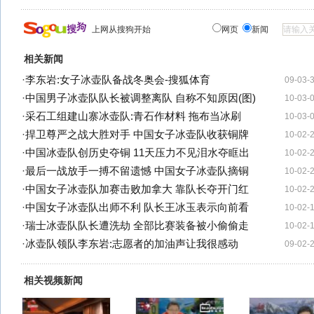
上网从搜狗开始
网页
新闻
相关新闻
·
李东岩:女子冰壶队备战冬奥会-搜狐体育
09-03-
·
中国男子冰壶队队长被调整离队 自称不知原因(图)
10-03-
·
采石工组建山寨冰壶队:青石作材料 拖布当冰刷
10-03-
·
捍卫尊严之战大胜对手 中国女子冰壶队收获铜牌
10-02-
·
中国冰壶队创历史夺铜 11天压力不见泪水夺眶出
10-02-
·
最后一战放手一搏不留遗憾 中国女子冰壶队摘铜
10-02-
·
中国女子冰壶队加赛击败加拿大 靠队长夺开门红
10-02-
·
中国女子冰壶队出师不利 队长王冰玉表示向前看
10-02-
·
瑞士冰壶队队长遭洗劫 全部比赛装备被小偷偷走
10-02-
·
冰壶队领队李东岩:志愿者的加油声让我很感动
09-02-
相关视频新闻