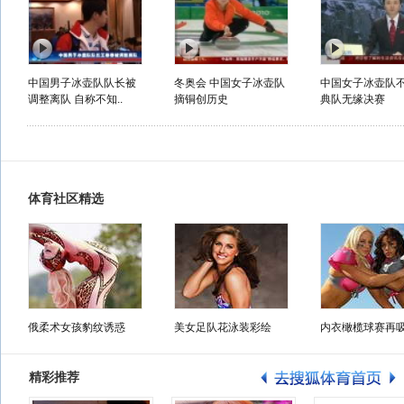
中国男子冰壶队队长被
冬奥会 中国女子冰壶队
中国女子冰壶队
调整离队 自称不知..
摘铜创历史
典队无缘决赛
体育社区精选
俄柔术女孩豹纹诱惑
美女足队花泳装彩绘
内衣橄榄球赛再
精彩推荐