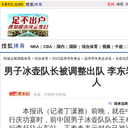
新闻
-
体育
-
S
NBA
|
CBA
|
国内
|
国际
|
综合体育
|
视频
|
中超
|
阿迪达斯搜狐体育
>
综合体育
>
2010温哥华冬奥会
>
温哥华冬奥会冰壶
>
冰壶动
男子冰壶队长被调整出队 李东
人
来源：
华商网-华商报
我来说两
本报讯（记者丁潇雅）前晚，就在中
行庆功宴时，前中国男子冰壶队队长王