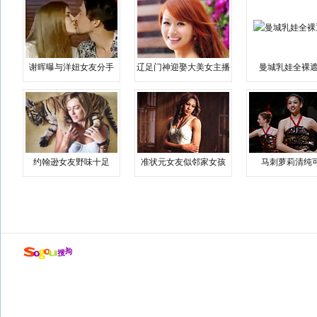
谢晖曝与洋妞女友分手
辽足门神迎娶大美女主播
曼城乳娃全裸遮
约翰逊女友野味十足
准状元女友似邻家女孩
马刺萝莉清纯