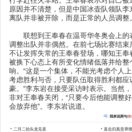
行李赶往火车站。王奉春表示对自己被通
原因并不清楚，但是中国冰壶队领队李
离队并非被开除，而是正常的人员调整
联想到王奉春在温哥华冬奥会上的表
调整出队并非偶然。在前七场比赛结束
不让发挥失常的王奉春登场，哪知王奉
被换下心态上有所变化情绪低落并给整
响。“这是一个集体，不能光考虑个人
考虑胜利与否，只要队伍取得胜利都应
豪。”李东岩在接受采访时表示。当然
非对王奉春关闭，“只要今后他能调整
会放弃他”。李东岩说道。
我来说两句
(
0
)
二月二抬头龙见喜
直击归真堂养