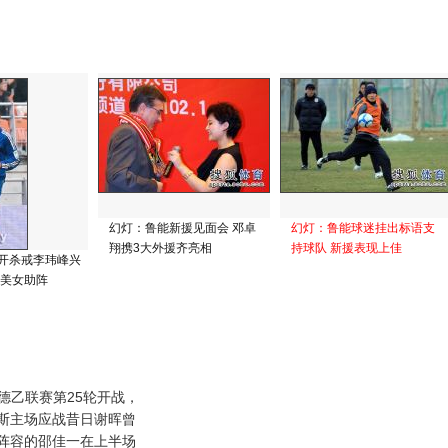
幻灯：鲁能新援见面会 邓卓
幻灯：鲁能球迷挂出标语支
翔携3大外援齐亮相
持球队 新援表现上佳
开杀戒李玮峰兴
 美女助阵
德乙联赛第25轮开战，
斯主场应战昔日谢晖曾
阵容的邵佳一在上半场