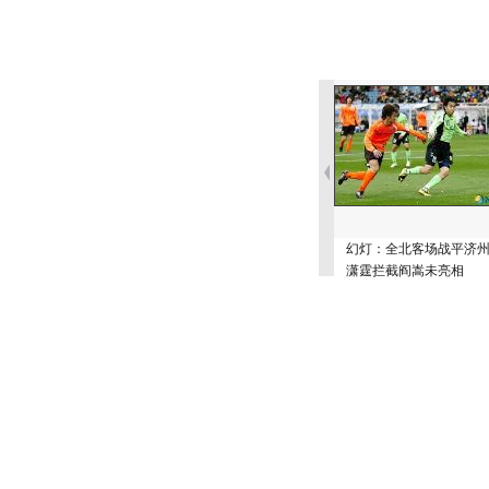
幻灯：全北客场战平济州
潇霆拦截阎嵩未亮相