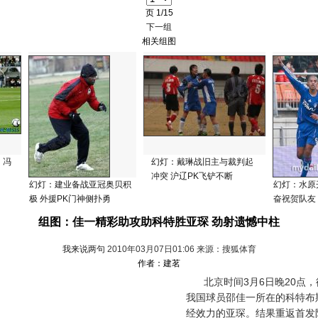
页
1/15
下一组
相关组图
 冯
幻灯：戴琳战旧主与裁判起
冲突 沪辽PK飞铲不断
幻灯：建业备战亚冠奥贝积
幻灯：水原
极 外援PK门神侧扑勇
奋祝贺队友
组图：佳一精彩助攻助科特胜亚琛 劲射遗憾中柱
我来说两句
2010年03月07日01:06 来源：搜狐体育
作者：建茗
北京时间3月6日晚20点，
我国球员邵佳一所在的科特布
经效力的亚琛。结果重返首发