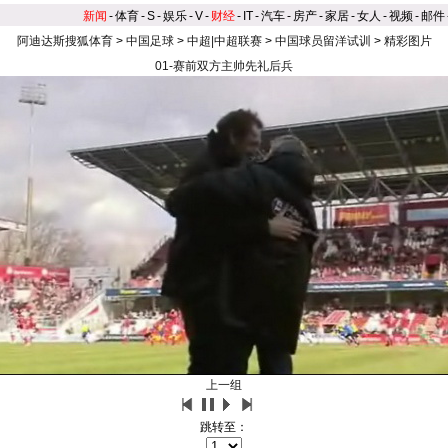
新闻
-
体育
-
S
-
娱乐
-
V
-
财经
-
IT
-
汽车
-
房产
-
家居
-
女人
-
视频
-
邮件
阿迪达斯搜狐体育
>
中国足球
>
中超|中超联赛
>
中国球员留洋试训
>
精彩图片
01-赛前双方主帅先礼后兵
上一组
跳转至：