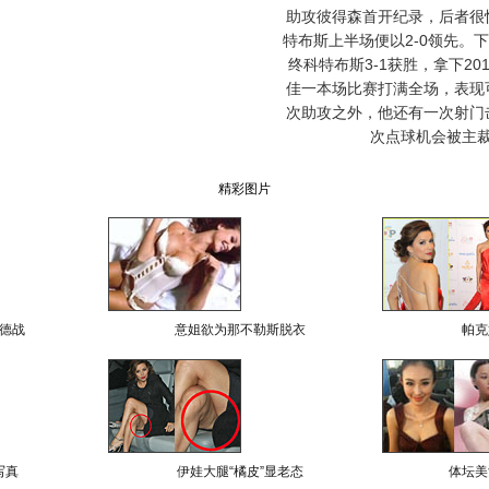
助攻彼得森首开纪录，后者很
特布斯上半场便以2-0领先。
终科特布斯3-1获胜，拿下20
佳一本场比赛打满全场，表现
次助攻之外，他还有一次射门
次点球机会被主
精彩图片
德战
意姐欲为那不勒斯脱衣
帕克
写真
伊娃大腿“橘皮”显老态
体坛美