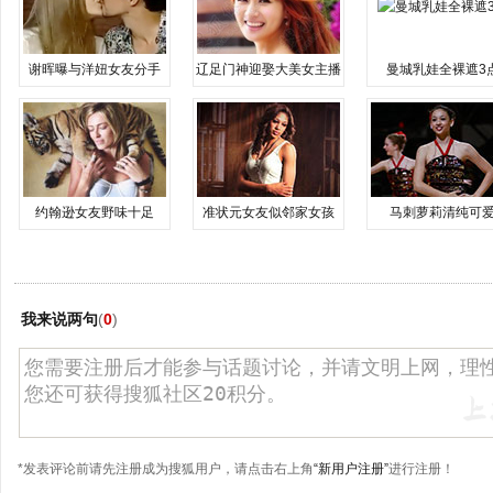
谢晖曝与洋妞女友分手
辽足门神迎娶大美女主播
曼城乳娃全裸遮3
约翰逊女友野味十足
准状元女友似邻家女孩
马刺萝莉清纯可
我来说两句
(
0
)
*发表评论前请先注册成为搜狐用户，请点击右上角
“新用户注册”
进行注册！