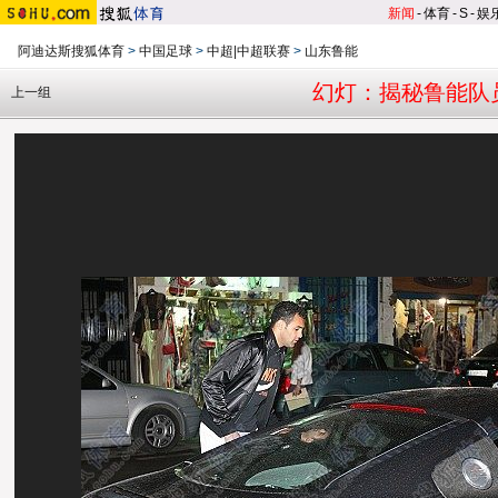
新闻
-
体育
-
S
-
娱
阿迪达斯搜狐体育
>
中国足球
>
中超|中超联赛
>
山东鲁能
幻灯：揭秘鲁能队员
上一组