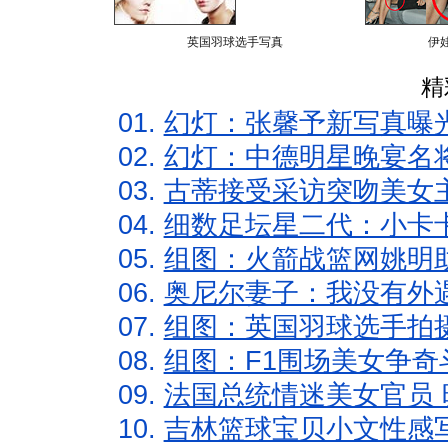
英国羽球选手写真
伊
精
01.
幻灯：张馨予新写真曝
02.
幻灯：中德明星晚宴名
03.
古蒂接受采访突吻美女主
04.
细数足坛星二代：小卡卡
05.
组图：火箭战篮网姚明
06.
奥尼尔妻子：我没有外遇
07.
组图：英国羽球选手拍
08.
组图：F1围场美女争奇
09.
法国总统情迷美女官员 
10.
吉林篮球宝贝小文性感