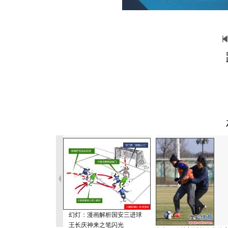
幻灯：漫画解析国安三进球
王长庆神来之笔闪光