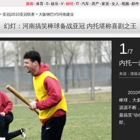
新闻
-
体育
-
S
-
娱乐
-
V
-
财经
-
IT
-
汽车
-
房产
-
家居
-
女人
-
视频
-
邮件
>
亚冠|2010亚冠联赛
>
大阪钢巴VS河南建业
幻灯：河南搞笑棒球备战亚冠 内托堪称喜剧之王
1
/7
内托一
来源：搜狐
2010年
棒球，大
源源不断，
最搞笑“动
即。