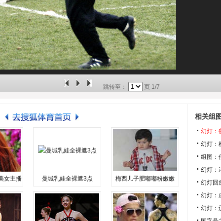
跳转至：
页
1/7
相关组
幻灯：
幻灯：
组图：
幻灯：
美女主播
曼城乳娃全裸遮3点
梅西儿子肥嘟嘟粉嫩嫩
幻灯回
幻灯：
幻灯：