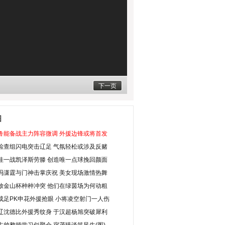
下一页
图
鲁能备战主力阵容微调 外援边锋或将首发
检查组闪电突击辽足 气氛轻松或涉及反赌
佳一战凯泽斯劳滕 创造唯一点球挽回颜面
冯潇霆与门神击掌庆祝 美女现场激情热舞
放金山杯种种冲突 他们在绿茵场为何动粗
成足PK申花外援抢眼 小将凌空射门一人伤
辽沈德比外援秀纹身 于汉超杨旭突破犀利