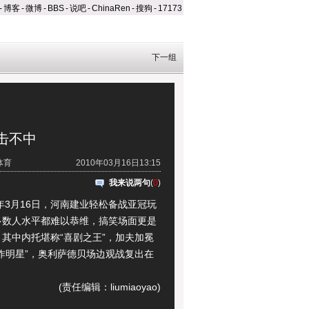
-
博客
-
微博
-
BBS
-
说吧
-
ChinaRen
-
搜狗
-
17173
下一组
击不中
体育
2010年03月16日13:15
我来说两句
(
0
)
3月16日，河南建业轻松备战亚冠玩
多数人水平都难以恭维，搞笑场面更是
其中内托堪称“喜剧之王”，加夫加冕
作明星”，奥利萨德贝场边观战复出在
(责任编辑：liumiaoyao)