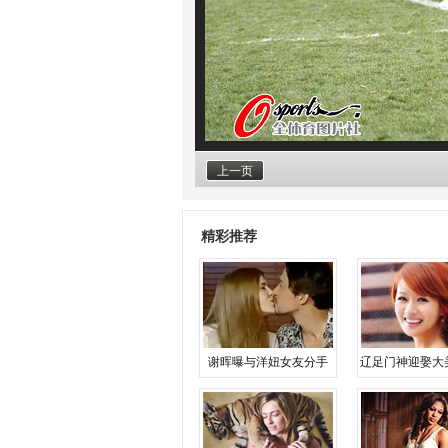
上一页
精彩推荐
谢晖曝与洋妞女友分手
辽足门神迎娶大