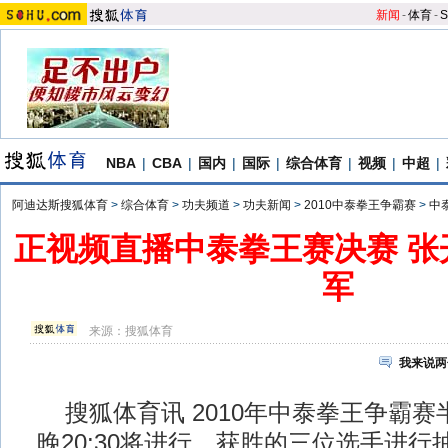
新闻
-
体育
-
S
NBA
|
CBA
|
国内
|
国际
|
综合体育
|
视频
|
中超
|
阿迪达斯搜狐体育
>
综合体育
>
功夫频道
>
功夫新闻
>
2010中泰拳王争霸赛
>
中
正视频直播中泰拳王赛决赛 张
军
来源：
搜狐体育
我来说两
搜狐体育讯 2010年中泰拳王争霸赛半
晚20:30将进行，获胜的三位选手进