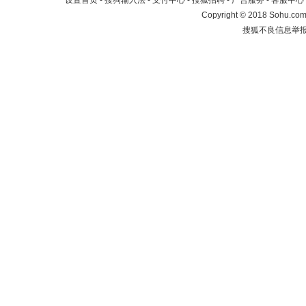
设置首页
-
搜狗输入法
-
支付中心
-
搜狐招聘
-
广告服务
-
客服中心
Copyright
©
2018 Sohu.com 
搜狐不良信息举