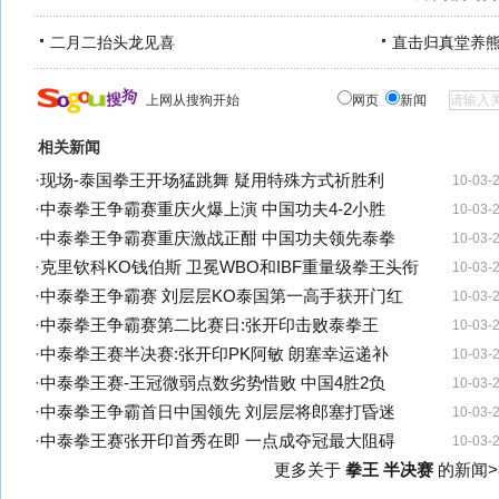
二月二抬头龙见喜
直击归真堂养
上网从搜狗开始
网页
新闻
相关新闻
·
现场-泰国拳王开场猛跳舞 疑用特殊方式祈胜利
10-03-
·
中泰拳王争霸赛重庆火爆上演 中国功夫4-2小胜
10-03-
·
中泰拳王争霸赛重庆激战正酣 中国功夫领先泰拳
10-03-
·
克里钦科KO钱伯斯 卫冕WBO和IBF重量级拳王头衔
10-03-
·
中泰拳王争霸赛 刘层层KO泰国第一高手获开门红
10-03-
·
中泰拳王争霸赛第二比赛日:张开印击败泰拳王
10-03-
·
中泰拳王赛半决赛:张开印PK阿敏 朗塞幸运递补
10-03-
·
中泰拳王赛-王冠微弱点数劣势惜败 中国4胜2负
10-03-
·
中泰拳王争霸首日中国领先 刘层层将郎塞打昏迷
10-03-
·
中泰拳王赛张开印首秀在即 一点成夺冠最大阻碍
10-03-
更多关于
拳王 半决赛
的新闻>