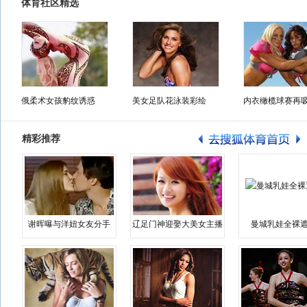
体育社区精选
俄柔术女孩豹纹诱惑
美女足队花泳装彩绘
内衣橄榄球赛再
精彩推荐
谢晖曝与洋妞女友分手
辽足门神迎娶大美女主播
曼城乳娃全裸遮