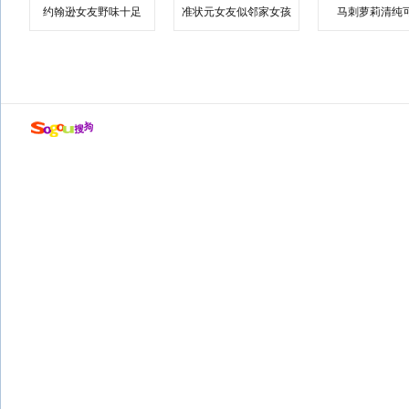
约翰逊女友野味十足
准状元女友似邻家女孩
马刺萝莉清纯