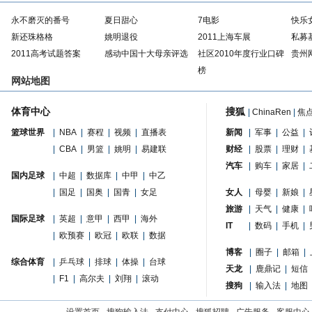
永不磨灭的番号
夏日甜心
7电影
快乐
新还珠格格
姚明退役
2011上海车展
私募
2011高考试题答案
感动中国十大母亲评选
社区2010年度行业口碑
贵州
榜
网站地图
体育中心
搜狐
|
ChinaRen
|
焦
篮球世界
|
NBA
|
赛程
|
视频
|
直播表
新闻
|
军事
|
公益
|
|
CBA
|
男篮
|
姚明
|
易建联
财经
|
股票
|
理财
|
汽车
|
购车
|
家居
|
国内足球
|
中超
|
数据库
|
中甲
|
中乙
|
国足
|
国奥
|
国青
|
女足
女人
|
母婴
|
新娘
|
旅游
|
天气
|
健康
|
国际足球
|
英超
|
意甲
|
西甲
|
海外
IT
|
数码
|
手机
|
|
欧预赛
|
欧冠
|
欧联
|
数据
博客
|
圈子
|
邮箱
|
综合体育
|
乒乓球
|
排球
|
体操
|
台球
天龙
|
鹿鼎记
|
短信
|
F1
|
高尔夫
|
刘翔
|
滚动
搜狗
|
输入法
|
地图