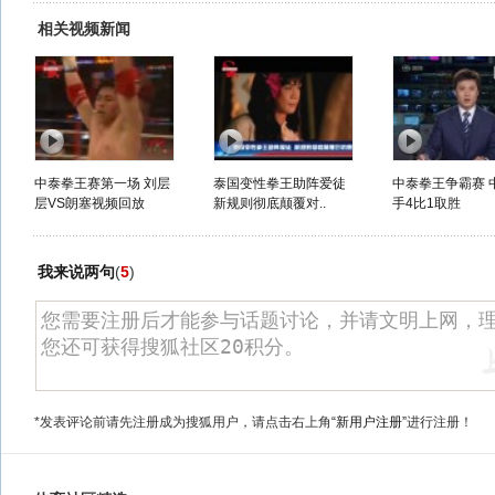
相关视频新闻
中泰拳王赛第一场 刘层
泰国变性拳王助阵爱徒
中泰拳王争霸赛 
层VS朗塞视频回放
新规则彻底颠覆对..
手4比1取胜
我来说两句
(
5
)
*发表评论前请先注册成为搜狐用户，请点击右上角
“新用户注册”
进行注册！