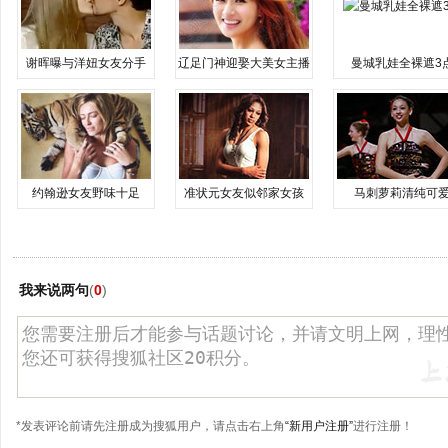
谢晖曝与洋妞女友分手
辽足门神迎娶大美女主播
曼城乳娃全裸遮3
约翰逊女友野味十足
准状元女友似邻家女孩
马刺萝莉清纯可
我来说两句
(
0
)
*发表评论前请先注册成为搜狐用户，请点击右上角
“新用户注册”
进行注册！