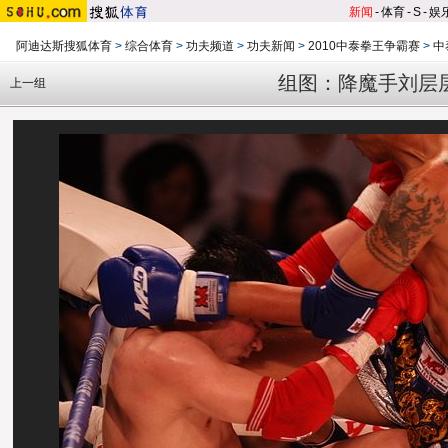
新闻
-
体育
-
S
-
娱
阿迪达斯搜狐体育
>
综合体育
>
功夫频道
>
功夫新闻
>
2010中泰拳王争霸赛
>
中
组图：降魔手刘层
上一组