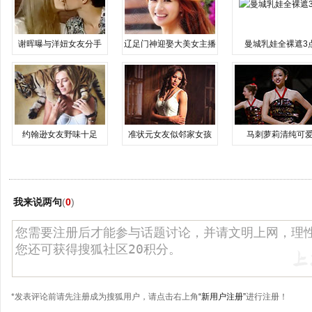
谢晖曝与洋妞女友分手
辽足门神迎娶大美女主播
曼城乳娃全裸遮3
约翰逊女友野味十足
准状元女友似邻家女孩
马刺萝莉清纯可
我来说两句
(
0
)
*发表评论前请先注册成为搜狐用户，请点击右上角
“新用户注册”
进行注册！