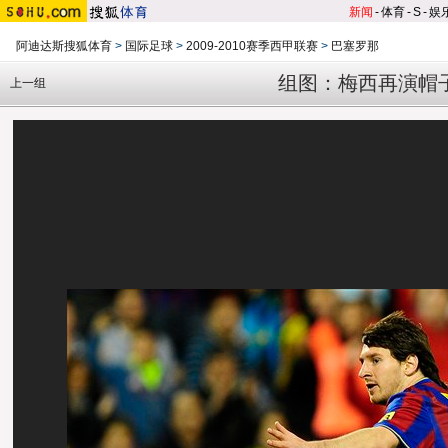
新闻
-
体育
-
S
-
娱
阿迪达斯搜狐体育
>
国际足球
>
2009-2010赛季西甲联赛
>
巴塞罗那
组图：梅西再演帽
上一组