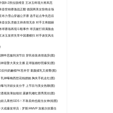
中国8-2胜拉脱维亚 王冰玉终现大将风范
冰壶世锦赛激战正酣 德国两美女惊艳全场
亚布力雪山穿越公开赛 选手起点争先恐后
冰壶女队溃败主帅表情无奈 对手主将靓丽
冰球赛场再现斗殴事件 球员被打得满脸血
王冰玉发挥失常中国遭横扫 对手谈笑风生
行
脚申思服刑演节目 穿民俗装表情诡异(图)
神迎娶大美女主播 足球版婚纱照爆笑(图)
0后抖奶嫩模PK苍井空 童颜揉乳又摇臀(图)
乳神曝梅西想花钱嫖她 胸夹手机走红(图)
曝与洋妞女友分手 上节目与美女热聊(图)
透视装薄如细丝 露豪乳嘟红唇秀黑丝(图)
妞儿果然GDS！不靠卖肉也能当女神(组图)
十大或爆发球员：罗斯冲MVP 加索尔担重任