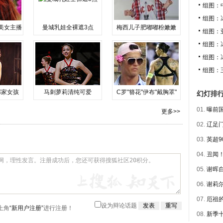
组图：
组图：
美女主播
曼城乳娃全裸遮3点
梅西儿子肥嘟嘟粉嫩嫩
组图：
组图：
组图：
组图：
邻家女孩
马刺萝莉清纯可爱
C罗"簪花"伊布"戴胸罩"
幻灯排
01.
曝前国
更多>>
02.
辽足门
03.
英超9
04.
丑闻！
05.
谢晖自
06.
谢莉尔
07.
厄祖的
设为辩论话题
上角
“新用户注册”
进行注册！
08.
新季