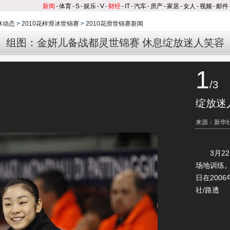
新闻
-
体育
-
S
-
娱乐
-
V
-
财经
-
IT
-
汽车
-
房产
-
家居
-
女人
-
视频
-
邮件
冰动态
>
2010花样滑冰世锦赛
>
2010花滑世锦赛新闻
组图：金妍儿备战都灵世锦赛 休息绽放迷人笑容
1
/3
绽放迷
来源：新华
3月22
场地训练。
日在200
社/路透