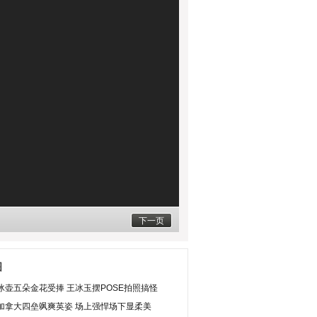
下一页
图
冰壶五朵金花受捧 王冰玉摆POSE拍照搞怪
加拿大四垒飒爽英姿 场上强悍场下显柔美