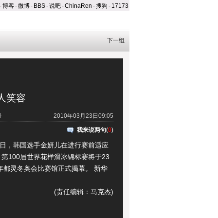
-
博客
-
微博
-
BBS
-
说吧
-
ChinaRen
-
搜狗
-
17173
下一组
人笑容
社
2010年03月23日09:05
我来说两句
(
0
)
日，韩国选手金妍儿在进行赛前适应
第100届世界花样滑冰锦标赛将于23
6年都灵冬奥会比赛馆正式揭幕。 新华
(责任编辑：马克杰)