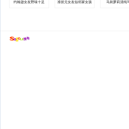
约翰逊女友野味十足
准状元女友似邻家女孩
马刺萝莉清纯