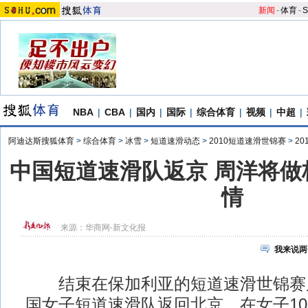
新闻
-
体育
-
S
NBA
|
CBA
|
国内
|
国际
|
综合体育
|
视频
|
中超
|
阿迪达斯搜狐体育
>
综合体育
>
冰雪
>
短道速滑动态
>
2010短道速滑世锦赛
>
2
中国短道速滑队返京 周洋将做
情
来源：
华商网-新文化报
我来说两
结束在保加利亚的短道速滑世锦赛
国女子短道速滑队返回北京。在女子10