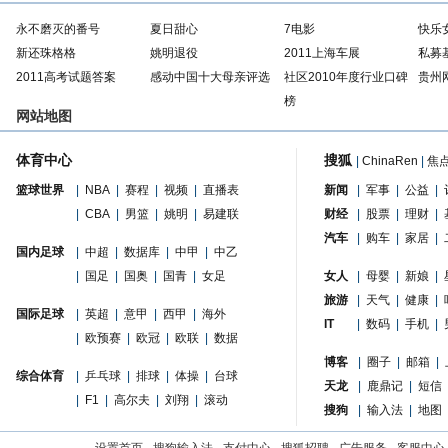
永不磨灭的番号
夏日甜心
7电影
快乐
新还珠格格
姚明退役
2011上海车展
私募
2011高考试题答案
感动中国十大母亲评选
社区2010年度行业口碑
贵州
榜
网站地图
体育中心
搜狐
|
ChinaRen
|
焦
篮球世界
|
NBA
|
赛程
|
视频
|
直播表
新闻
|
军事
|
公益
|
|
CBA
|
男篮
|
姚明
|
易建联
财经
|
股票
|
理财
|
汽车
|
购车
|
家居
|
国内足球
|
中超
|
数据库
|
中甲
|
中乙
|
国足
|
国奥
|
国青
|
女足
女人
|
母婴
|
新娘
|
旅游
|
天气
|
健康
|
国际足球
|
英超
|
意甲
|
西甲
|
海外
IT
|
数码
|
手机
|
|
欧预赛
|
欧冠
|
欧联
|
数据
博客
|
圈子
|
邮箱
|
综合体育
|
乒乓球
|
排球
|
体操
|
台球
天龙
|
鹿鼎记
|
短信
|
F1
|
高尔夫
|
刘翔
|
滚动
搜狗
|
输入法
|
地图