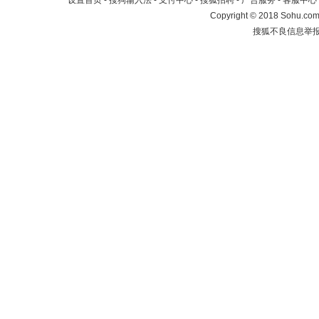
设置首页
-
搜狗输入法
-
支付中心
-
搜狐招聘
-
广告服务
-
客服中心
Copyright
©
2018 Sohu.com 
搜狐不良信息举