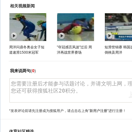
相关视频新闻
周洋问鼎冬奥会女子短
"夺冠感言风波"过后 周
短滑世锦赛 韩国
道速滑1500米冠军
洋再战世界赛场
倒殃及周洋
我来说两句
(
0
)
*发表评论前请先注册成为搜狐用户，请点击右上角
“新用户注册”
进行注册！
体育社区精选