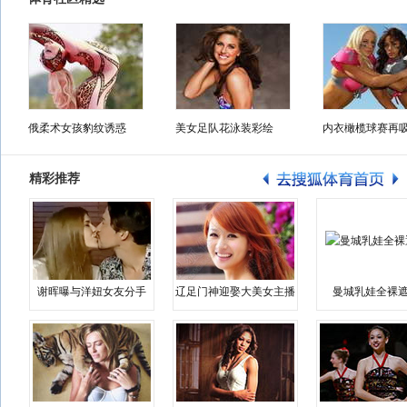
俄柔术女孩豹纹诱惑
美女足队花泳装彩绘
内衣橄榄球赛再
精彩推荐
谢晖曝与洋妞女友分手
辽足门神迎娶大美女主播
曼城乳娃全裸遮