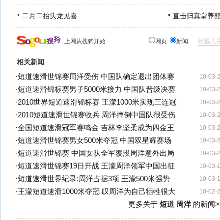
二月二抬头龙见喜
直击归真堂养
上网从搜狗开始
网页
新闻
相关新闻
·
短道速滑世锦赛周洋受伤 中国队确定退出团体赛
10-03-
·
短道速滑锦标赛男子5000米接力 中国队晋级决赛
10-03-
·
2010世界短道速滑锦标赛 王濛1000米实现三连冠
10-03-
·
2010短道速滑世锦赛收兵 周洋摔倒中国队很受伤
10-03-
·
全国短道速滑冠军赛鸣金 吉林李坚柔成为四金王
10-03-
·
短道速滑世锦赛男女500米夺冠 中国双星耀赛场
10-03-
·
短道速滑世锦赛 中国女队全军覆没周洋意外出局
10-03-
·
短道速滑世锦赛19日开战 王濛周洋领军中国出征
10-03-
·
短道速滑世界纪录:周洋占据3项 王濛500米强势
10-03-
·
王濛短道速滑1000米夺冠 叹周洋为自己牺牲很大
10-02-
更多关于
短道 周洋
的新闻>