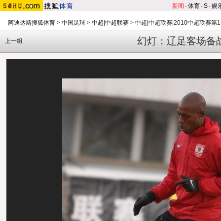
新闻
-
体育
-
S
-
娱
阿迪达斯搜狐体育
>
中国足球
>
中超|中超联赛
>
中超|中超联赛|2010中超联赛第
幻灯：辽足客场备
上一组