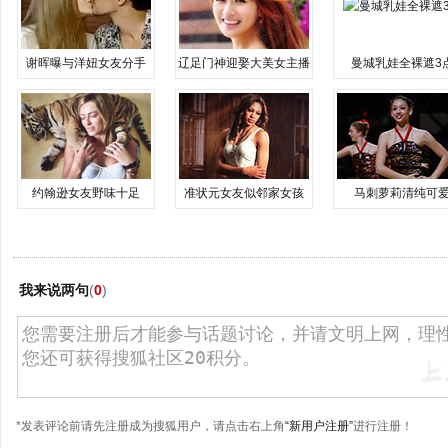
谢晖曝与洋妞女友分手
辽足门神迎娶大美女主播
曼城乳娃全裸遮3
约翰逊女友野味十足
准状元女友似邻家女孩
马刺萝莉清纯可
我来说两句
(
0
)
*发表评论前请先注册成为搜狐用户，请点击右上角
“新用户注册”
进行注册！