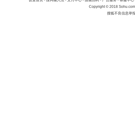
设置首页
-
搜狗输入法
-
支付中心
-
搜狐招聘
-
广告服务
-
客服中心
Copyright
©
2018 Sohu.com 
搜狐不良信息举