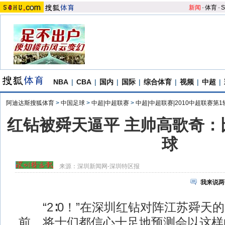
新闻
-
体育
-
S
NBA
|
CBA
|
国内
|
国际
|
综合体育
|
视频
|
中超
|
阿迪达斯搜狐体育
>
中国足球
>
中超|中超联赛
>
中超|中超联赛|2010中超联赛第1
红钻被舜天逼平 主帅高歌奇：
球
来源：
深圳新闻网-深圳特区报
我来说两
“2∶0！”在深圳红钻对阵江苏舜天
前，将士们都信心十足地预测会以这样