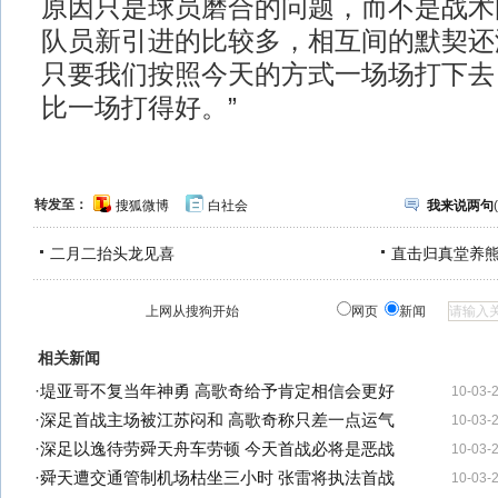
原因只是球员磨合的问题，而不是战术
队员新引进的比较多，相互间的默契还
只要我们按照今天的方式一场场打下去
比一场打得好。”
转发至：
搜狐微博
白社会
我来说两句
(
二月二抬头龙见喜
直击归真堂养
上网从搜狗开始
网页
新闻
相关新闻
·
堤亚哥不复当年神勇 高歌奇给予肯定相信会更好
10-03-
·
深足首战主场被江苏闷和 高歌奇称只差一点运气
10-03-
·
深足以逸待劳舜天舟车劳顿 今天首战必将是恶战
10-03-
·
舜天遭交通管制机场枯坐三小时 张雷将执法首战
10-03-