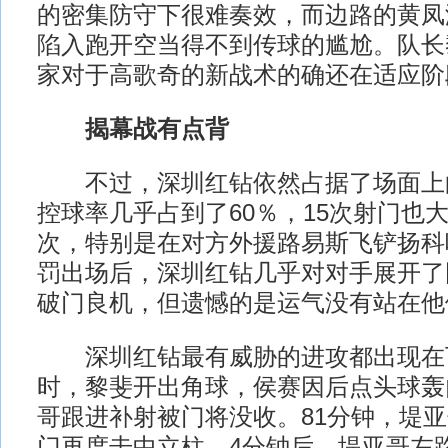
的密集防守下很难奏效，而边路的黄凤
陷入跑开空当得不到传球的尴尬。队长
家对于高歌奇的新战术的确还在适应阶
揭幕战有点背
不过，深圳红钻依然占据了场面上
控球率几乎占到了60％，15次射门也
次，特别是在对方外援路易斯飞铲扬科
罚出场后，深圳红钻几乎对对手展开了
破门良机，但遗憾的是运气没有站在他
深圳红钻最有威胁的进攻都出现在下
时，黎斐开出角球，侯赛因后点头球轰
哥跟进补射被门将没收。81分钟，堤
门再度击中立柱。4分钟后，堤亚哥左