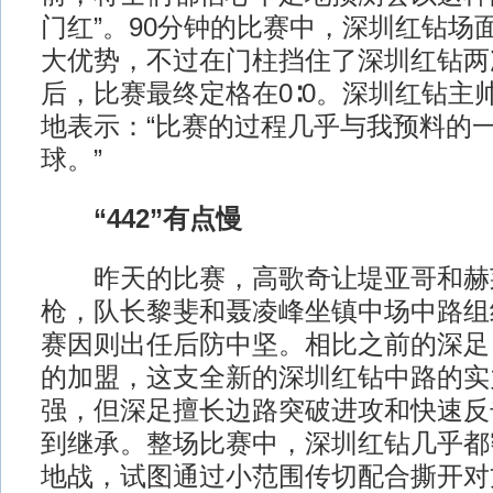
门红”。90分钟的比赛中，深圳红钻场
大优势，不过在门柱挡住了深圳红钻两
后，比赛最终定格在0∶0。深圳红钻主
地表示：“比赛的过程几乎与我预料的
球。”
“442”有点慢
昨天的比赛，高歌奇让堤亚哥和赫
枪，队长黎斐和聂凌峰坐镇中场中路组
赛因则出任后防中坚。相比之前的深足
的加盟，这支全新的深圳红钻中路的实
强，但深足擅长边路突破进攻和快速反
到继承。整场比赛中，深圳红钻几乎都
地战，试图通过小范围传切配合撕开对