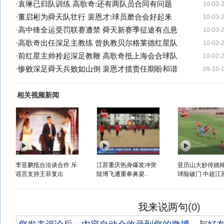
·
袁琳已归队训练 高歌奇:还有两队员合同有问题
10-03-
·
董启彬为舜天队壮行 裴恩才:球员磨合会好起来
10-03-
·
高中锋全运受罚联赛遭禁 舜天新赛季征途有点悬
10-03-
·
高歌奇出任深足主教练 曾执教贝尔格莱德红星队
10-02-
·
前红星主帅拎起深足教鞭 高歌奇抵上海会合球队
10-02-
·
惨败深足舜天兵败如山倒 裴恩才揽责任期盼和谐
09-10-
相关视频新闻
李亚鹏抵台洽谈合作 斥
江苏重庆热身爆发冲突
亚历山大妙传姚
谣言支持王菲复出
陆博飞遭重拳鼻梁..
球险破门 中超江苏V
我来说两句
(
0
)