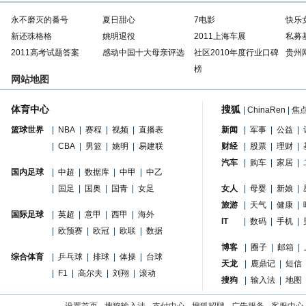
永不磨灭的番号
夏日甜心
7电影
快乐
新还珠格格
姚明退役
2011上海车展
私募
2011高考试题答案
感动中国十大母亲评选
社区2010年度行业口碑
贵州
榜
网站地图
体育中心
搜狐
|
ChinaRen
|
焦
篮球世界
|
NBA
|
赛程
|
视频
|
直播表
新闻
|
军事
|
公益
|
|
CBA
|
男篮
|
姚明
|
易建联
财经
|
股票
|
理财
|
汽车
|
购车
|
家居
|
国内足球
|
中超
|
数据库
|
中甲
|
中乙
|
国足
|
国奥
|
国青
|
女足
女人
|
母婴
|
新娘
|
旅游
|
天气
|
健康
|
国际足球
|
英超
|
意甲
|
西甲
|
海外
IT
|
数码
|
手机
|
|
欧预赛
|
欧冠
|
欧联
|
数据
博客
|
圈子
|
邮箱
|
综合体育
|
乒乓球
|
排球
|
体操
|
台球
天龙
|
鹿鼎记
|
短信
|
F1
|
高尔夫
|
刘翔
|
滚动
搜狗
|
输入法
|
地图