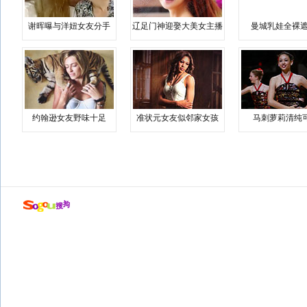
谢晖曝与洋妞女友分手
辽足门神迎娶大美女主播
曼城乳娃全裸遮
约翰逊女友野味十足
准状元女友似邻家女孩
马刺萝莉清纯