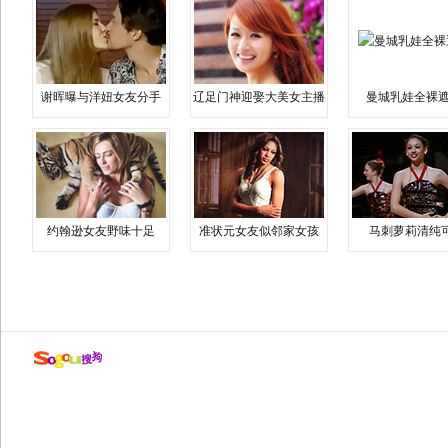
谢晖曝与洋妞女友分手
辽足门神迎娶大美女主播
曼城乳娃全裸遮
约翰逊女友野味十足
准状元女友似邻家女孩
马刺萝莉清纯