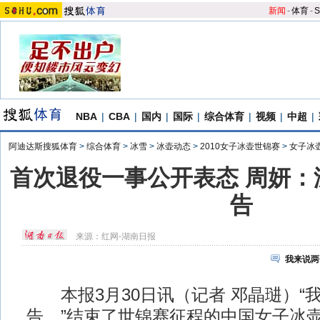
新闻
-
体育
-
S
NBA
|
CBA
|
国内
|
国际
|
综合体育
|
视频
|
中超
|
阿迪达斯搜狐体育
>
综合体育
>
冰雪
>
冰壶动态
>
2010女子冰壶世锦赛
>
女子冰
首次退役一事公开表态 周妍：
告
来源：
红网-湖南日报
我来说两
本报3月30日讯（记者 邓晶琎）“
告。”结束了世锦赛征程的中国女子冰