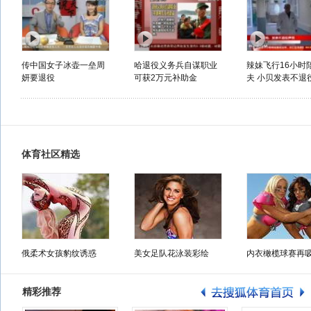
传中国女子冰壶一垒周
哈退役义务兵自谋职业
辣妹飞行16小时
妍要退役
可获2万元补助金
夫 小贝发表不退役
体育社区精选
俄柔术女孩豹纹诱惑
美女足队花泳装彩绘
内衣橄榄球赛再
精彩推荐