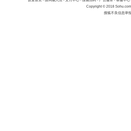
设置首页
-
搜狗输入法
-
支付中心
-
搜狐招聘
-
广告服务
-
客服中心
Copyright
©
2018 Sohu.com 
搜狐不良信息举