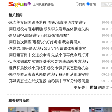
上网从搜狗开始
网页
新闻
相关新闻
·
冰壶美女回国避谈退役 周妍:我真没说过要退役
10-03-
·
周妍退役与否难明确 领队李东岩斥媒体报道失实
10-03-
·
新华日报:周妍退役为何就像"躲猫猫"
10-03-
·
周妍首次回应"退役说":好好考虑 我会再回来
10-03-
·
李东岩:周妍是否退役暂无定论 请媒体尊重事实
10-03-
·
周妍坦言尚未交退役申请 先放个假再做今后打算
10-03-
·
贝克汉姆成功实施跟腱手术 对外表态未考虑退役
10-03-
·
世界杯虽没戏小贝绝不退役 卡佩罗表态愿给机会
10-03-
·
郭晶晶赛后表态从未提过退役 称会听从组织安排
09-12-
·
郑斌表态想在武汉退役 自称踢中甲70分钟没问题
09-12-
更多关于
周妍
的新闻>
相关视频新闻