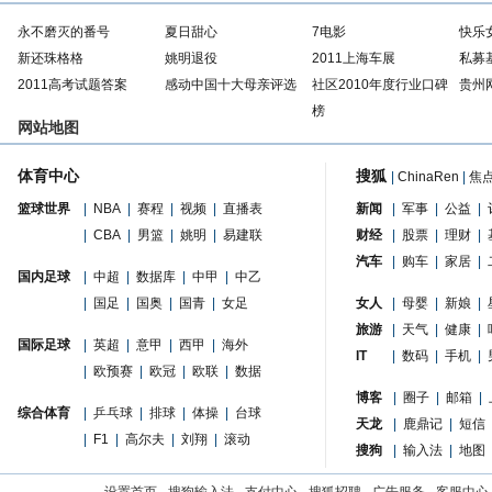
永不磨灭的番号
夏日甜心
7电影
快乐
新还珠格格
姚明退役
2011上海车展
私募
2011高考试题答案
感动中国十大母亲评选
社区2010年度行业口碑
贵州
榜
网站地图
体育中心
搜狐
|
ChinaRen
|
焦
篮球世界
|
NBA
|
赛程
|
视频
|
直播表
新闻
|
军事
|
公益
|
|
CBA
|
男篮
|
姚明
|
易建联
财经
|
股票
|
理财
|
汽车
|
购车
|
家居
|
国内足球
|
中超
|
数据库
|
中甲
|
中乙
|
国足
|
国奥
|
国青
|
女足
女人
|
母婴
|
新娘
|
旅游
|
天气
|
健康
|
国际足球
|
英超
|
意甲
|
西甲
|
海外
IT
|
数码
|
手机
|
|
欧预赛
|
欧冠
|
欧联
|
数据
博客
|
圈子
|
邮箱
|
综合体育
|
乒乓球
|
排球
|
体操
|
台球
天龙
|
鹿鼎记
|
短信
|
F1
|
高尔夫
|
刘翔
|
滚动
搜狗
|
输入法
|
地图