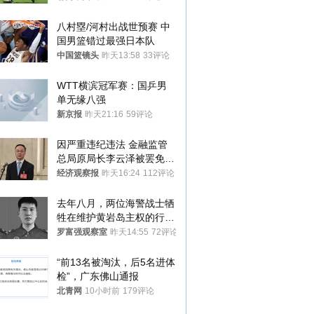
八村塁/河村出战世预赛 中
国男篮错过最强日本队
中国篮镜头
昨天13:58
33评论
WTT横滨冠军赛：国乒男
单无缘八强
新京报
昨天21:16
59评论
因严重违纪违法 金融监管
总局原局长李云泽被罢免全
国人大代表
经济观察报
昨天16:24
112评论
去年八月，两位海警战士牺
牲在维护黄岩岛主权的行动
中
罗富强观察室
昨天14:55
72评论
“前13名被淘汰，后5名进体
检”，广东佛山通报
北青网
10小时前
179评论