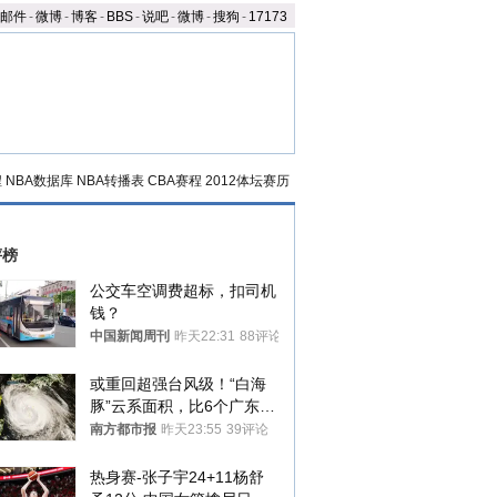
邮件
-
微博
-
博客
-
BBS
-
说吧
-
微博
-
搜狗
-
17173
程
NBA数据库
NBA转播表
CBA赛程
2012体坛赛历
评榜
公交车空调费超标，扣司机
钱？
中国新闻周刊
昨天22:31
88评论
或重回超强台风级！“白海
豚”云系面积，比6个广东还
大！深圳官方：注意这件事
南方都市报
昨天23:55
39评论
热身赛-张子宇24+11杨舒