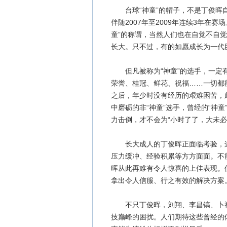
台球“神童”的帽子，不是丁俊晖自
伴随2007年至2009年连续3年在
童”的称谓，当然人们也在自觉不自觉
长大。只不过，有的如愿成长为一代
但凡被称为“神童”的选手，一定有
荣誉、桂冠、鲜花、祝福……一切都
之后，年少时没有经历的艰难困苦，
中磨砺的非“神童”选手，曾经的“神
力击倒，才不会为“小时了了，大未必
长大成人的丁俊晖正面临考验，这
压力缓冲、经验积累等方方面面。不
晖从此再难有令人惊喜的上佳表现。
拿出令人信服、行之有效的解决方案
不只丁俊晖，刘翔、李昌镐、卜祥
技巅峰的困扰。人们期待这些曾经的