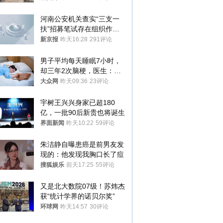
清责任
河南公安机关查实“三支一
扶”招募笔试存在组织作弊
犯罪行为
新京报
昨天16:28
291评论
男子平均每天睡眠7小时，
却三年2次脑梗，医生：这
样睡觉更伤身
大众网
昨天09:36
23评论
宇树王兴兴身家已超180
亿，一批90后新贵也将诞生
界面新闻
昨天10:22
59评论
朱洁静自曝患癌是前男友发
现的：他发现我胸口长了痘
搜狐娱乐
前天17:25
55评论
又是北大数院07级！苏炜杰
获“统计学界的诺贝尔奖”
环球网
昨天14:57
30评论