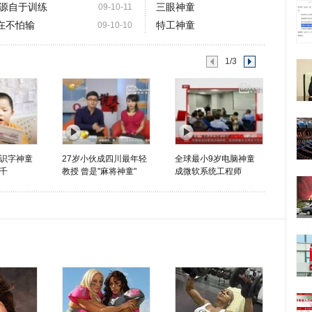
源自于训练
三眼神童
09-10-11
在不怕输
特工神童
09-10-10
1/3
识字神童
27岁小伙成四川最年轻
全球最小9岁电脑神童
千
教授 曾是"麻将神童"
成微软系统工程师