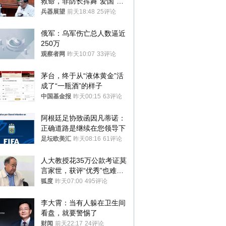
救命，菲防长挥舞“爱国”大
棒，谁亲华谁下台？
兵器展望
前天18:48
25评论
俄军：乌军伤亡总人数逼近
250万
观察者网
昨天10:07
33评论
茅台，终于从“液体黄金”活
成了“一瓶酒”的样子
中国基金报
昨天00:15
63评论
阿根廷足协致函因凡蒂诺：
正确道路是继续在您领导下
足坛欧美汇
昨天08:16
61评论
人大教授花35万公款考证莫
言家世，获评“优秀”也难服
众
狐度
昨天07:00
495评论
李大霄：当有人躲在卫生间
看盘，就要警惕了
财闻
前天22:17
24评论