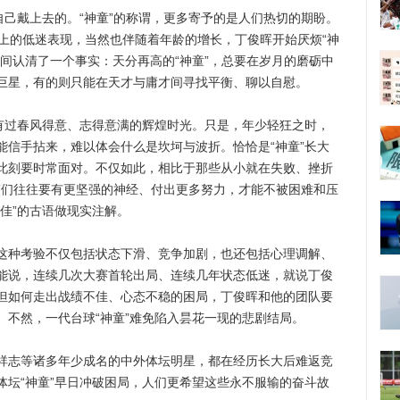
己戴上去的。“神童”的称谓，更多寄予的是人们热切的期盼。
赛场上的低迷表现，当然也伴随着年龄的增长，丁俊晖开始厌烦“神
间认清了一个事实：天分再高的“神童”，总要在岁月的磨砺中
巨星，有的则只能在天才与庸才间寻找平衡、聊以自慰。
过春风得意、志得意满的辉煌时光。只是，年少轻狂之时，
能信手拈来，难以体会什么是坎坷与波折。恰恰是“神童”长大
此刻要时常面对。不仅如此，相比于那些从小就在失败、挫折
童”们往往要有更坚强的神经、付出更多努力，才能不被困难和压
佳”的古语做现实注解。
种考验不仅包括状态下滑、竞争加剧，也还包括心理调解、
能说，连续几次大赛首轮出局、连续几年状态低迷，就说丁俊
但如何走出战绩不佳、心态不稳的困局，丁俊晖和他的团队要
。不然，一代台球“神童”难免陷入昙花一现的悲剧结局。
志等诸多年少成名的中外体坛明星，都在经历长大后难返竞
体坛“神童”早日冲破困局，人们更希望这些永不服输的奋斗故