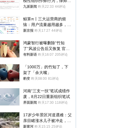
模性组织作弊行为，律师：
涉嫌非法获取国家秘密罪等
九派新闻
昨天22:33
44评论
罪名
鲸算π丨三大运营商的烦
恼：用户流量越用越多，收
入却越来越少
新京报
昨天17:27
44评论
鸿蒙智行被曝删除“竹知
了”风波公告后又恢复 官媒
曾力挺：劝华为要大度的，
有料新语
昨天16:07
205评论
你们适不适合？
「1000万」的竹知了，下
架了「余大嘴」
豹变
昨天08:00
81评论
河南“三支一扶”笔试成绩作
废，8月22日重新组织笔试
界面新闻
昨天17:30
118评论
17岁少年景区河道遇难：父
亲目睹涨水儿子被冲走，当
地排除上游泄洪，家属盼厘
新黄河
昨天15:15
25评论