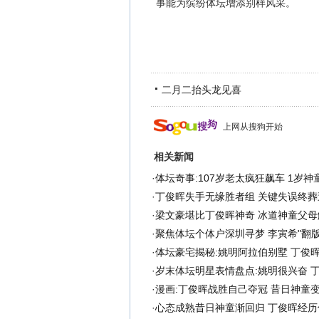
事能为缤纷体坛增添别样风采。
二月二抬头龙见喜
上网从搜狗开始
相关新闻
·
体坛奇事:107岁老太疯狂飙车 1岁
·
丁俊晖失手无缘胜者组 关键失误终葬
·
梁文豪堪比丁俊晖神奇 冰道神童父母
·
聚焦体坛个体户深圳寻梦 李寅希"翻版
·
体坛豪宅揭秘:姚明阿拉伯别墅 丁俊
·
岁末体坛明星表情盘点:姚明很兴奋 
·
漫画:丁俊晖战胜自己夺冠 昔日神童
·
心态成熟昔日神童渐回归 丁俊晖经历