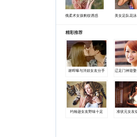
俄柔术女孩豹纹诱惑
美女足队花泳
精彩推荐
谢晖曝与洋妞女友分手
辽足门神迎娶
约翰逊女友野味十足
准状元女友