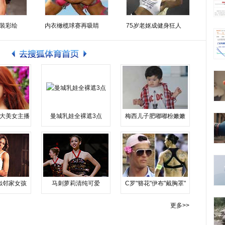
装彩绘
内衣橄榄球赛再吸睛
75岁老妪成健身狂人
大美女主播
曼城乳娃全裸遮3点
梅西儿子肥嘟嘟粉嫩嫩
似邻家女孩
马刺萝莉清纯可爱
C罗"簪花"伊布"戴胸罩"
更多>>