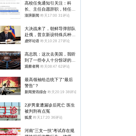
高校任免通知引关注：科
长、主任自愿辞职，转任思
政辅导员
澎湃新闻
昨天17:00
31评论
大决战来了，朝鲜导弹部队
赴俄，普京新设特殊兵种，
76岁老将扛旗
虚怀论语
昨天10:28
27评论
高志凯：这次去美国，我听
到了一些令人十分惊讶的消
息
观察者网
昨天08:47
62评论
最高领袖给总统下了“最后
警告”？
新闻资讯综合
昨天20:19
38评论
2岁男童遭漏诊后死亡 医生
被判刑有点冤
狐度
昨天17:20
36评论
河南“三支一扶”考试存在规