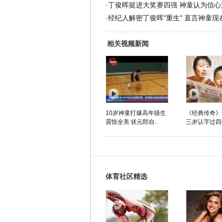
·
丁俊晖挺进大奖赛四强 神童认为信心
·
经纪人解密丁俊晖"重生" 直言神童现
相关视频新闻
10岁神童打爆高年级生
《经典传奇》
震惊全美 状元郎自..
三岁认字过四
体育社区精选