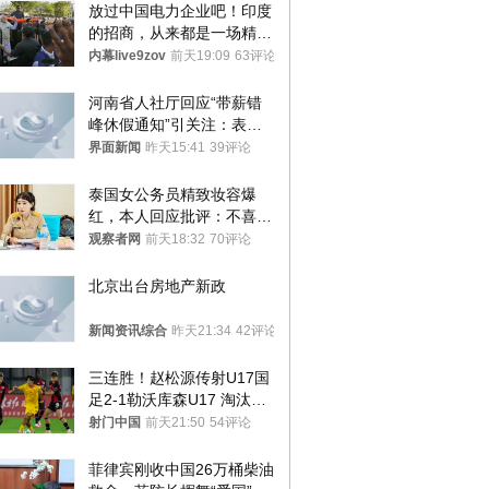
放过中国电力企业吧！印度
的招商，从来都是一场精准
收割
内幕live9zov
前天19:09
63评论
河南省人社厅回应“带薪错
峰休假通知”引关注：表述
不够准确，待修改后印发
界面新闻
昨天15:41
39评论
泰国女公务员精致妆容爆
红，本人回应批评：不喜欢
就别看
观察者网
前天18:32
70评论
北京出台房地产新政
新闻资讯综合
昨天21:34
42评论
三连胜！赵松源传射U17国
足2-1勒沃库森U17 淘汰赛
将战河床
射门中国
前天21:50
54评论
菲律宾刚收中国26万桶柴油