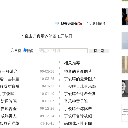
我来说两句
(
0
)
复制链接
直击归真堂养熊基地开放日
网页
新闻
相关推荐
神童一杆清台
神童的最新图片
09-03-28
送中国神童
丁俊晖的最新图片
10-03-25
解成功背后
丁俊晖台球俱乐部
10-03-22
"丁俊晖
丁俊晖台球希金斯
10-01-10
晖防弹玻璃
音乐神童是谁
10-01-07
丁俊晖害羞
丁俊晖台球比赛
09-12-26
变成熟男人
丁俊晖台球视频
09-12-14
低谷迎涅槃
韩国体坛性丑闻
09-10-11