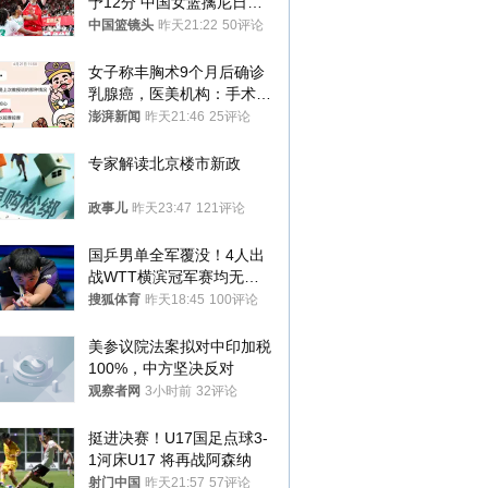
予12分 中国女篮擒尼日利
亚
中国篮镜头
昨天21:22
50评论
女子称丰胸术9个月后确诊
乳腺癌，医美机构：手术不
可能引发癌症，建议走司法
澎湃新闻
昨天21:46
25评论
途径
专家解读北京楼市新政
政事儿
昨天23:47
121评论
国乒男单全军覆没！4人出
战WTT横滨冠军赛均无缘
八强
搜狐体育
昨天18:45
100评论
美参议院法案拟对中印加税
100%，中方坚决反对
观察者网
3小时前
32评论
挺进决赛！U17国足点球3-
1河床U17 将再战阿森纳
射门中国
昨天21:57
57评论