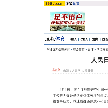
NBA
|
CBA
|
国内
|
国
阿迪达斯搜狐体育
>
综合体育
>
台球
>
斯诺克
人民
来源：
人民网-人民日报
4月1日，正在征战斯诺克中国公开
丁俊晖无疑还是诸多媒体关注的焦点。
被赛事压力、球迷质疑还原成不苟言