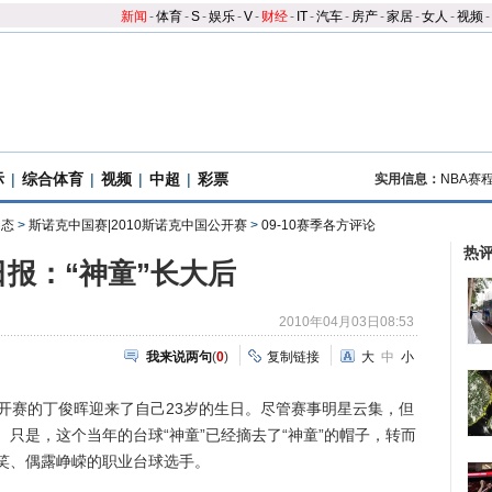
新闻
-
体育
-
S
-
娱乐
-
V
-
财经
-
IT
-
汽车
-
房产
-
家居
-
女人
-
视频
-
际
|
综合体育
|
视频
|
中超
|
彩票
实用信息：
NBA赛
动态
>
斯诺克中国赛|2010斯诺克中国公开赛
>
09-10赛季各方评论
热
日报：“神童”长大后
2010年04月03日08:53
我来说两句
(
0
)
复制链接
大
中
小
赛的丁俊晖迎来了自己23岁的生日。尽管赛事明星云集，但
只是，这个当年的台球“神童”已经摘去了“神童”的帽子，转而
笑、偶露峥嵘的职业台球选手。