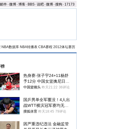
邮件
-
微博
-
博客
-
BBS
-
说吧
-
微博
-
搜狗
-
17173
程
NBA数据库
NBA转播表
CBA赛程
2012体坛赛历
评榜
热身赛-张子宇24+11杨舒
予12分 中国女篮擒尼日利
亚
中国篮镜头
昨天21:22
36评论
国乒男单全军覆没！4人出
战WTT横滨冠军赛均无缘
八强
搜狐体育
昨天18:45
79评论
因严重违纪违法 金融监管