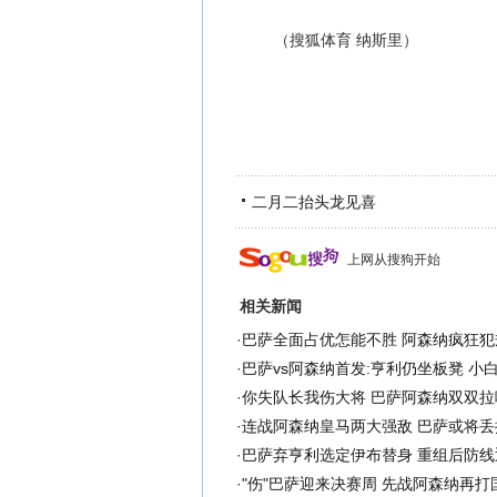
（搜狐体育 纳斯里）
二月二抬头龙见喜
上网从搜狗开始
相关新闻
·
巴萨全面占优怎能不胜 阿森纳疯狂犯
·
巴萨vs阿森纳首发:亨利仍坐板凳 小
·
你失队长我伤大将 巴萨阿森纳双双拉
·
连战阿森纳皇马两大强敌 巴萨或将丢
·
巴萨弃亨利选定伊布替身 重组后防线
·
"伤"巴萨迎来决赛周 先战阿森纳再打