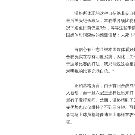
温格所体现的这种自信绝非妄自托
最后关头绝杀狼队，本赛季各项比赛在
况下追至目前仅差3分，等等这些事
国媒体对阿森纳的预测便是：未死！
有信心有斗志且被本国媒体看好是
合赛况实在存有明显劣势，因此，关
于这场比赛的打法，我只能说这会相
对明晚的比赛充满自信。”
正如温格所言，由于首回合战成平
入被动，而一旦六冠王选择压出来打
就有了发挥空间。然而，温格猜到了
先优势也仅仅维持了不到三分钟。可
森纳场上球员都能像迪亚比那样在攻
堪。