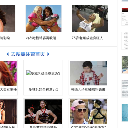
装彩绘
内衣橄榄球赛再吸睛
75岁老妪成健身狂人
大美女主播
曼城乳娃全裸遮3点
梅西儿子肥嘟嘟粉嫩嫩
似邻家女孩
马刺萝莉清纯可爱
C罗"簪花"伊布"戴胸罩"