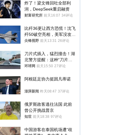
炸了！梁文锋回吐全部利
润，DeepSeek重启融资
财富研究所
前天16:07
34评论
比歼36更让西方恐慌！沈飞
歼50破空亮相，美军没攻克
的技术被拿下
尖锋视野
前天13:31
26评论
刀片式插入，猛烈撞击！湖
北警方提醒：这种“刀片超
车”，太危险了
环球网
前天15:50
27评论
阿根廷足协力挺因凡蒂诺
澎湃新闻
昨天08:47
37评论
俄罗斯政客逃往法国 此前
曾公开挑战普京
知世
前天18:38
97评论
中国游客在泰国机场遭“歧