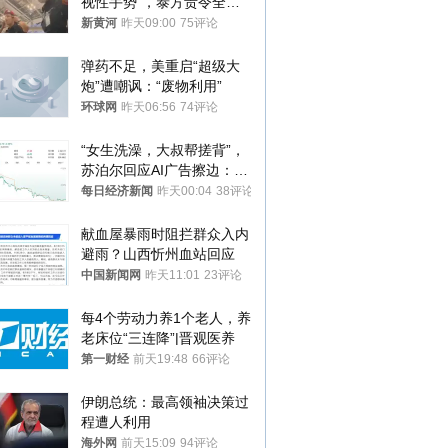
视性手势”，泰方责令全面
调查，对责任人采取最严厉
新黄河
昨天09:00
75评论
处分
弹药不足，美重启“超级大
炮”遭嘲讽：“废物利用”
环球网
昨天06:56
74评论
“女生洗澡，大叔帮搓背”，
苏泊尔回应AI广告擦边：视
频全下架，已强化内容管理
每日经济新闻
昨天00:04
38评论
与审核
献血屋暴雨时阻拦群众入内
避雨？山西忻州血站回应
中国新闻网
昨天11:01
23评论
每4个劳动力养1个老人，养
老床位“三连降”|晋观医养
第一财经
前天19:48
66评论
伊朗总统：最高领袖决策过
程遭人利用
海外网
前天15:09
94评论