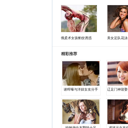
俄柔术女孩豹纹诱惑
美女足队花泳
精彩推荐
谢晖曝与洋妞女友分手
辽足门神迎娶
约翰逊女友野味十足
准状元女友