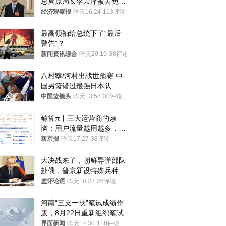
总局原局长李云泽被罢免全
国人大代表
经济观察报
昨天16:24
113评论
最高领袖给总统下了“最后
警告”？
新闻资讯综合
昨天20:19
38评论
八村塁/河村出战世预赛 中
国男篮错过最强日本队
中国篮镜头
昨天13:58
30评论
鲸算π丨三大运营商的烦
恼：用户流量越用越多，收
入却越来越少
新京报
昨天17:27
38评论
大决战来了，朝鲜导弹部队
赴俄，普京新设特殊兵种，
76岁老将扛旗
虚怀论语
昨天10:28
26评论
河南“三支一扶”笔试成绩作
废，8月22日重新组织笔试
界面新闻
昨天17:30
118评论