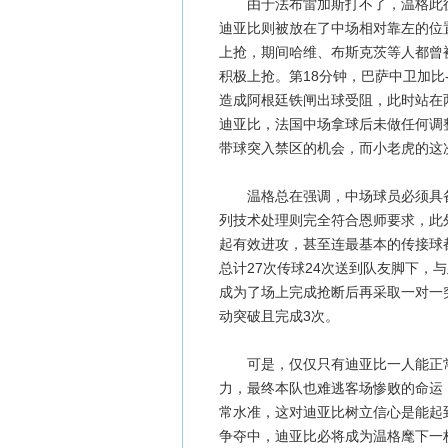
由于法布雷加斯打不了，温格此役
迪亚比则被放在了中场相对靠左的位
上抢，期间哈维、布斯克茨等人都曾
积极上抢。第18分钟，巴萨中卫加
造成阿根廷铁闸出球受阻，此时站在
迪亚比，法国中场拿球后未做任何调
带球突入禁区的机会，而小老虎的这
温格总在强调，中场球员必须具备
列技术处理则完全符合恩师要求，此
起有效进攻，甚至连最基本的传接球
总计27次传球24次送到队友脚下，
成为了场上完成抢断后再采取一对一
动突破且完成3次。
可是，仅仅只有迪亚比一人能正常
力，最终本队也难逃客场惨败的命运
常水准，这对迪亚比树立信心是能起
争夺中，迪亚比必将成为温格麾下一