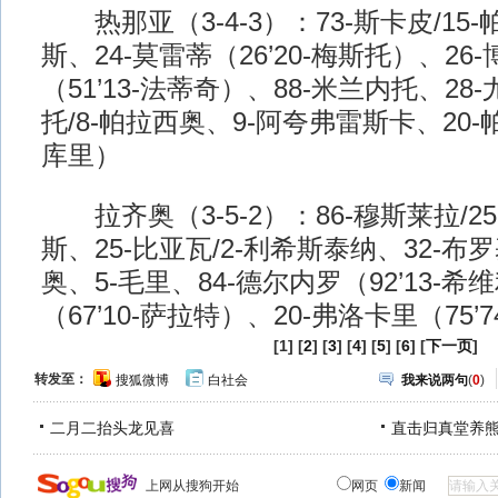
热那亚（3-4-3）：73-斯卡皮/15
斯、24-莫雷蒂（26’20-梅斯托）、26-
（51’13-法蒂奇）、88-米兰内托、28
托/8-帕拉西奥、9-阿夸弗雷斯卡、20-帕
库里）
拉齐奥（3-5-2）：86-穆斯莱拉/25
斯、25-比亚瓦/2-利希斯泰纳、32-布
奥、5-毛里、84-德尔内罗（92’13-希
（67’10-萨拉特）、20-弗洛卡里（75’
[1] [
2
] [
3
] [
4
] [
5
] [
6
] [
下一页
]
转发至：
搜狐微博
白社会
我来说两句
(
0
)
二月二抬头龙见喜
直击归真堂养
上网从搜狗开始
网页
新闻