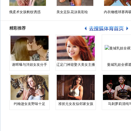
俄柔术女孩豹纹诱惑
美女足队花泳装彩绘
内衣橄榄球赛再
精彩推荐
谢晖曝与洋妞女友分手
辽足门神迎娶大美女主播
曼城乳娃全裸遮
约翰逊女友野味十足
准状元女友似邻家女孩
马刺萝莉清纯