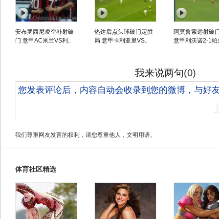
安布罗西尼凌空补射破
热达后点头球破门定胜
阿莫鲁索远射破
门 意甲AC米兰VS利..
局 意甲卡利亚里VS..
意甲利沃诺2-1帕
我来说两句
(
0
)
我们尊重网友发言的权利，请您尊重他人，文明用语。
体育社区精选