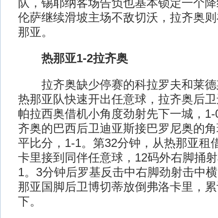
队，锡耶纳客场告负也基本锁定一个降
伦萨继续滑坡主场不敌切沃，拉齐奥则在
那亚。
热那亚1-2拉齐奥
拉齐奥缺少停赛的科拉罗夫和莱德斯
热那亚队快速开出任意球，拉齐奥后卫
帕拉西奥借机小角度劲射先下一城，1-
齐奥的巴西后卫迪亚斯接巴罗尼奥的角
平比分，1-1。第32分钟，从热那亚
卡里接到同伴任意球，12码外右脚捅射
1。3分钟后罗基反击中右脚劲射击中横
那亚国脚后卫博切蒂放倒弗洛卡里，累
下。