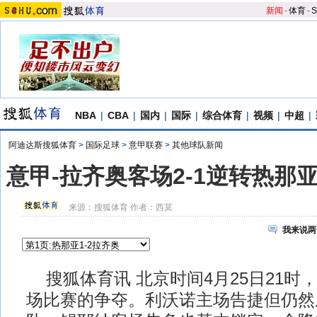
新闻
-
体育
-
S
NBA
|
CBA
|
国内
|
国际
|
综合体育
|
视频
|
中超
|
阿迪达斯搜狐体育
>
国际足球
>
意甲联赛
>
其他球队新闻
意甲-拉齐奥客场2-1逆转热那亚
来源：
搜狐体育
作者：西莫
我来说两
搜狐体育讯 北京时间4月25日21时，
场比赛的争夺。利沃诺主场告捷但仍然