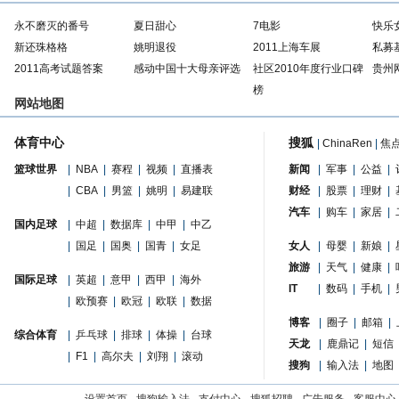
永不磨灭的番号
夏日甜心
7电影
快乐
新还珠格格
姚明退役
2011上海车展
私募
2011高考试题答案
感动中国十大母亲评选
社区2010年度行业口碑
贵州
榜
网站地图
体育中心
搜狐
|
ChinaRen
|
焦
篮球世界
|
NBA
|
赛程
|
视频
|
直播表
新闻
|
军事
|
公益
|
|
CBA
|
男篮
|
姚明
|
易建联
财经
|
股票
|
理财
|
汽车
|
购车
|
家居
|
国内足球
|
中超
|
数据库
|
中甲
|
中乙
|
国足
|
国奥
|
国青
|
女足
女人
|
母婴
|
新娘
|
旅游
|
天气
|
健康
|
国际足球
|
英超
|
意甲
|
西甲
|
海外
IT
|
数码
|
手机
|
|
欧预赛
|
欧冠
|
欧联
|
数据
博客
|
圈子
|
邮箱
|
综合体育
|
乒乓球
|
排球
|
体操
|
台球
天龙
|
鹿鼎记
|
短信
|
F1
|
高尔夫
|
刘翔
|
滚动
搜狗
|
输入法
|
地图