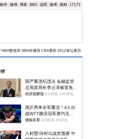
邮件
-
微博
-
博客
-
BBS
-
说吧
-
微博
-
搜狗
-
17173
程
NBA数据库
NBA转播表
CBA赛程
2012体坛赛历
评榜
因严重违纪违法 金融监管
总局原局长李云泽被罢免全
国人大代表
经济观察报
5小时前
103评论
国乒男单全军覆没！4人出
战WTT横滨冠军赛均无缘
八强
搜狐体育
3小时前
45评论
八村塁/河村出战世预赛 中