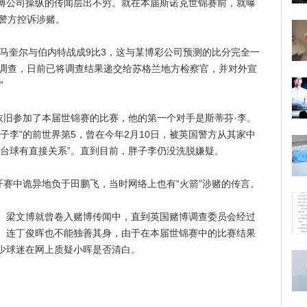
公司操纵的传闻层出不穷。就在本届斯诺克世锦赛前，就曝
警方控诉涉赌。
马奎尔与伯内特战成9比3，这与某博彩公司预测的比分完全一
的调查，日前已将调查结果递交给苏格兰地方检察官，并对外宣
”
旧参加了本届世锦赛的比赛，他的第一个对手是斯蒂芬·李。
子李”的前世界第5，曾在今年2月10日，被英国警方从其家中
赌台球有直接关系”。直到目前，胖子李仍没洗脱嫌疑。
赛中诡异地负于田鹏飞，当时网络上也有“火箭”涉赌的传言。
梁文博就曾卷入赌博传闻中，直到英国赌博调查委员会经过
。连丁俊晖也不能独善其身，由于在本届世锦赛中的比赛结果
少球迷在网上质疑小晖是否清白。