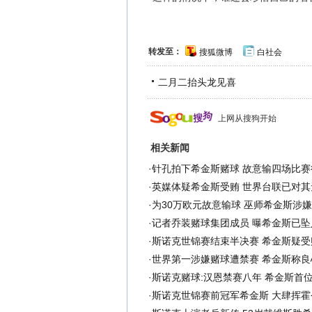
转发至：
搜狐微博
白社会
二月二抬头龙见喜
上网从搜狗开始
相关新闻
·
针孔拍下希金斯赌球 故意输四场比赛
·
英媒体疑希金斯受贿 世界台联已对其
·
为30万欧元故意输球 巫师希金斯涉
·
记者乔装赌球集团成员 曝希金斯已坠
·
斯诺克世锦赛结束半决赛 希金斯疑受
·
世界第一涉嫌赌球遭禁赛 希金斯称良心
·
斯诺克赌球:汉恩禁赛八年 希金斯首
·
斯诺克世锦赛前冠军希金斯 大肆挥霍