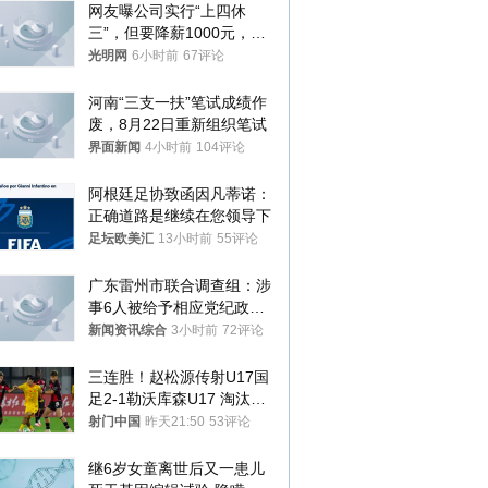
网友曝公司实行“上四休
三”，但要降薪1000元，不
接受只能辞职
光明网
6小时前
67评论
河南“三支一扶”笔试成绩作
废，8月22日重新组织笔试
界面新闻
4小时前
104评论
阿根廷足协致函因凡蒂诺：
正确道路是继续在您领导下
足坛欧美汇
13小时前
55评论
广东雷州市联合调查组：涉
事6人被给予相应党纪政务
处分和组织处理
新闻资讯综合
3小时前
72评论
三连胜！赵松源传射U17国
足2-1勒沃库森U17 淘汰赛
将战河床
射门中国
昨天21:50
53评论
继6岁女童离世后又一患儿