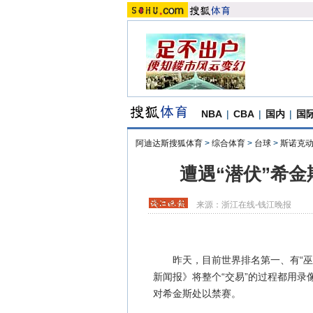
NBA
|
CBA
|
国内
|
国
阿迪达斯搜狐体育
>
综合体育
>
台球
>
斯诺克
遭遇“潜伏”希
来源：
浙江在线-钱江晚报
昨天，目前世界排名第一、有“巫师
新闻报》将整个“交易”的过程都用
对希金斯处以禁赛。