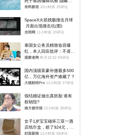
死于基因编辑试验 隐瞒一
年才对外披露
有料新语
10小时前
35评论
SpaceX火箭残骸撞击月球
 月面出现撞击坑(图)
光明网
11小时前
20评论
泰国女公务员精致妆容爆
红，本人回应批评：不喜欢
就别看
观察者网
昨天18:32
65评论
国内顶级富豪补缴最多500
亿，万亿海外资产难藏了？
大猫财经Pro
12小时前
37评论
假结婚证做出真胚胎 谁有
权销毁?
南方都市报
15小时前
36评论
女子1岁宝宝碰坏三亚一酒
店纸巾盒，赔了924元，发
帖吐槽后酒店退还一半的
封面新闻
12小时前
58评论