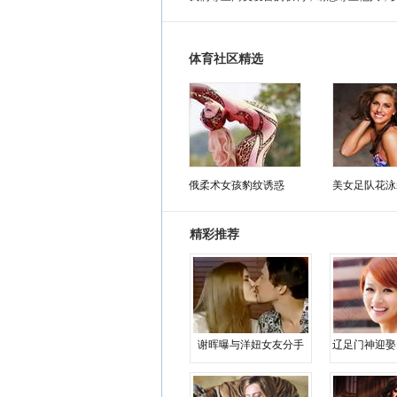
体育社区精选
俄柔术女孩豹纹诱惑
美女足队花泳
精彩推荐
谢晖曝与洋妞女友分手
辽足门神迎娶