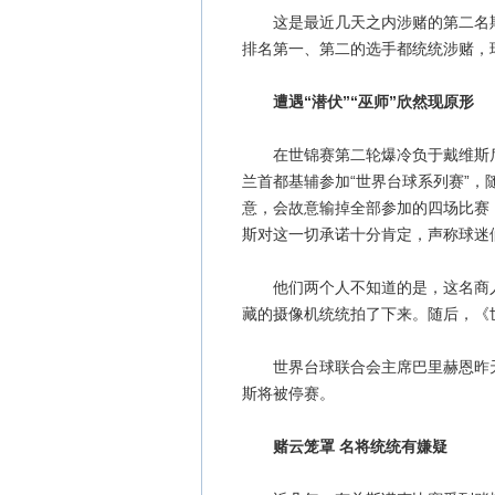
这是最近几天之内涉赌的第二名斯
排名第一、第二的选手都统统涉赌，
遭遇“潜伏”“巫师”欣然现原形
在世锦赛第二轮爆冷负于戴维斯后
兰首都基辅参加“世界台球系列赛”，
意，会故意输掉全部参加的四场比赛
斯对这一切承诺十分肯定，声称球迷
他们两个人不知道的是，这名商人
藏的摄像机统统拍了下来。随后，《
世界台球联合会主席巴里赫恩昨天接
斯将被停赛。
赌云笼罩 名将统统有嫌疑