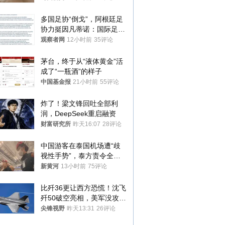
钱，当地市监局回应
多国足协“倒戈”，阿根廷足
协力挺因凡蒂诺：国际足联
今后应继续在其领导下前行
观察者网
12小时前
35评论
茅台，终于从“液体黄金”活
成了“一瓶酒”的样子
中国基金报
21小时前
55评论
炸了！梁文锋回吐全部利
润，DeepSeek重启融资
财富研究所
昨天16:07
28评论
中国游客在泰国机场遭“歧
视性手势”，泰方责令全面
调查，对责任人采取最严厉
新黄河
13小时前
75评论
处分
比歼36更让西方恐慌！沈飞
歼50破空亮相，美军没攻克
的技术被拿下
尖锋视野
昨天13:31
26评论