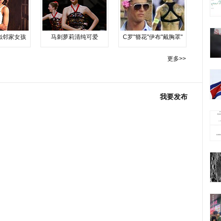
似邻家女孩
马刺萝莉清纯可爱
C罗"簪花"伊布"戴胸罩"
更多>>
我要发布