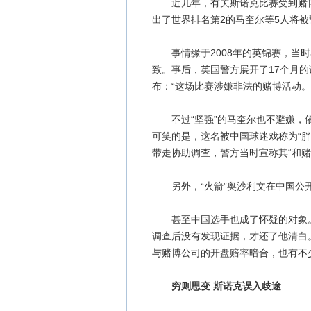
近几年，有关斯诺克比赛受到赌博
出了世界排名第2的马奎尔等5人将被
事情缘于2008年的英锦赛，当时
致。事后，英国警方展开了17个月
布：“这场比赛涉嫌非法的赌博活动。
不过“坚强”的马奎尔也不避嫌，依
可笑的是，这名被中国球迷戏称为“胖
带走协助调查，警方当时宣称其“和
另外，“火箭”奥沙利文在中国公开
甚至中国选手也成了怀疑的对象。
调查后没有发现证据，才还了他清白
与赌博公司的开盘赔率暗合，也有不
穷则思变 斯诺克误入歧途