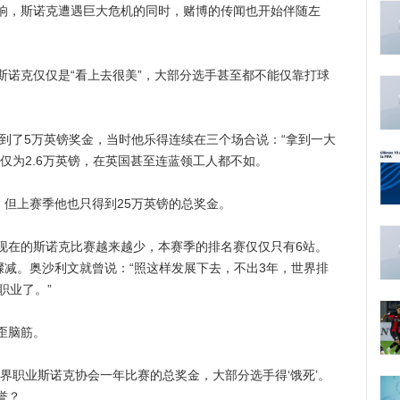
，斯诺克遭遇巨大危机的同时，赌博的传闻也开始伴随左
克仅仅是“看上去很美”，大部分选手甚至都不能仅靠打球
到了5万英镑奖金，当时他乐得连续在三个场合说：“拿到一大
仅为2.6万英镑，在英国甚至连蓝领工人都不如。
但上赛季他也只得到25万英镑的总奖金。
在的斯诺克比赛越来越少，本赛季的排名赛仅仅只有6站。
骤减。奥沙利文就曾说：“照这样发展下去，不出3年，世界排
职业了。”
歪脑筋。
职业斯诺克协会一年比赛的总奖金，大部分选手得‘饿死’。
誉？