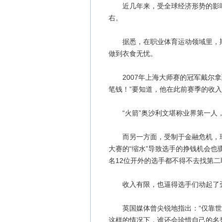
近几年来，受全球经济形势的影响
右。
据悉，在职业体育运动领域里，斯诺
做到衣食无忧。
2007年上海大师赛的冠军戴尔拿
笔钱！”要知道，他在此前赛季的收入
“火箭”奥沙利文堪称业界第一人，
而另一方面，受制于金融危机，现
大赛的“缩水”导致选手的挣钱机会也
名12位开外的选手都不得不去找第二
收入有限，也逼得选手们动起了
英国媒体曾尖锐地指出：“仅靠世界
这样的情况下，谁还会珍惜自己的名