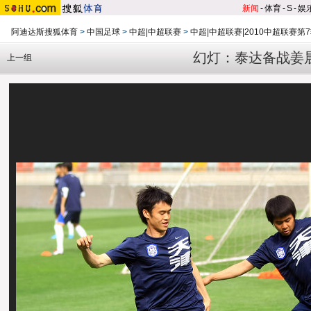
新闻
-
体育
-
S
-
娱
阿迪达斯搜狐体育
>
中国足球
>
中超|中超联赛
>
中超|中超联赛|2010中超联赛第
幻灯：泰达备战姜
上一组