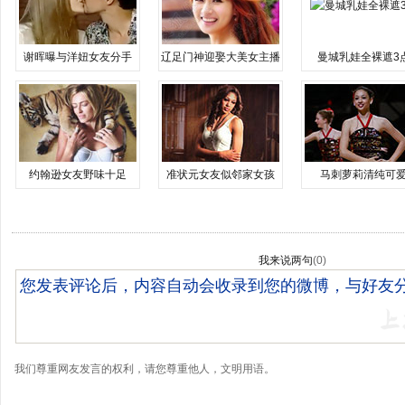
谢晖曝与洋妞女友分手
辽足门神迎娶大美女主播
曼城乳娃全裸遮3
约翰逊女友野味十足
准状元女友似邻家女孩
马刺萝莉清纯可
我来说两句
(
0
)
我们尊重网友发言的权利，请您尊重他人，文明用语。