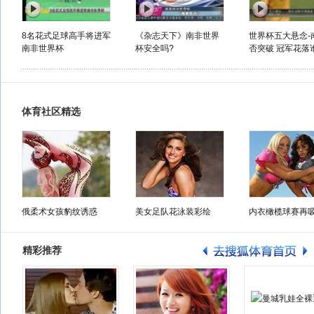
8名花式足球高手将进军
《杂志天下》南非世界
世界杯五大悬念-
南非世界杯
杯安全吗?
否突破 冠军花落谁
体育社区精选
俄柔术女孩豹纹诱惑
美女足队花泳装彩绘
内衣橄榄球赛再
精彩推荐