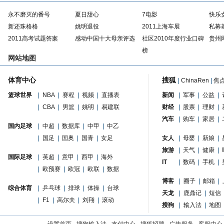
永不磨灭的番号
夏日甜心
7电影
快乐
新还珠格格
姚明退役
2011上海车展
私募
2011高考试题答案
感动中国十大母亲评选
社区2010年度行业口碑
贵州
榜
网站地图
体育中心
搜狐
|
ChinaRen
|
焦
篮球世界
|
NBA
|
赛程
|
视频
|
直播表
新闻
|
军事
|
公益
|
|
CBA
|
男篮
|
姚明
|
易建联
财经
|
股票
|
理财
|
汽车
|
购车
|
家居
|
国内足球
|
中超
|
数据库
|
中甲
|
中乙
|
国足
|
国奥
|
国青
|
女足
女人
|
母婴
|
新娘
|
旅游
|
天气
|
健康
|
国际足球
|
英超
|
意甲
|
西甲
|
海外
IT
|
数码
|
手机
|
|
欧预赛
|
欧冠
|
欧联
|
数据
博客
|
圈子
|
邮箱
|
综合体育
|
乒乓球
|
排球
|
体操
|
台球
天龙
|
鹿鼎记
|
短信
|
F1
|
高尔夫
|
刘翔
|
滚动
搜狗
|
输入法
|
地图