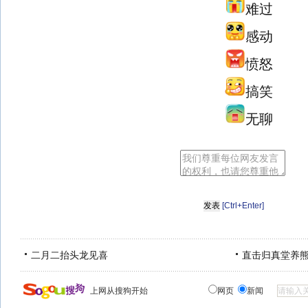
难过
感动
愤怒
搞笑
无聊
[Ctrl+Enter]
二月二抬头龙见喜
直击归真堂养
上网从搜狗开始
网页
新闻