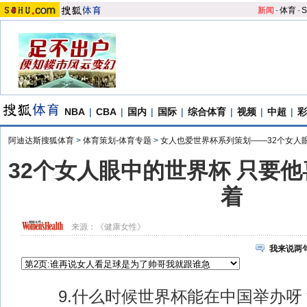
新闻
-
体育
-
S
NBA
|
CBA
|
国内
|
国际
|
综合体育
|
视频
|
中超
|
彩
阿迪达斯搜狐体育
>
体育策划-体育专题
>
女人也爱世界杯系列策划——32个女人
32个女人眼中的世界杯 只要
着
来源：
《健康女性》
我来说两
9.什么时候世界杯能在中国举办呀