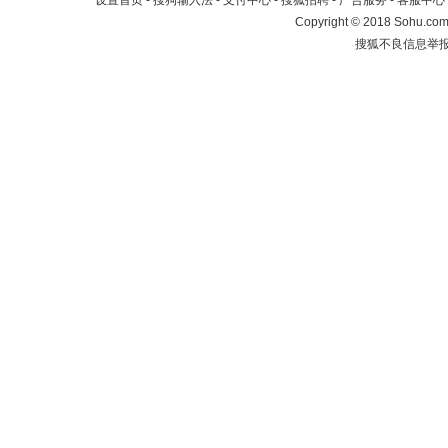
设置首页
-
搜狗输入法
-
支付中心
-
搜狐招聘
-
广告服务
-
客服中心
Copyright
©
2018 Sohu.com 
搜狐不良信息举