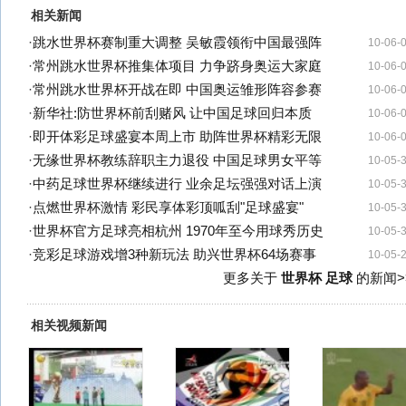
相关新闻
·
跳水世界杯赛制重大调整 吴敏霞领衔中国最强阵
10-06-
·
常州跳水世界杯推集体项目 力争跻身奥运大家庭
10-06-
·
常州跳水世界杯开战在即 中国奥运雏形阵容参赛
10-06-
·
新华社:防世界杯前刮赌风 让中国足球回归本质
10-06-
·
即开体彩足球盛宴本周上市 助阵世界杯精彩无限
10-06-
·
无缘世界杯教练辞职主力退役 中国足球男女平等
10-05-
·
中药足球世界杯继续进行 业余足坛强强对话上演
10-05-
·
点燃世界杯激情 彩民享体彩顶呱刮"足球盛宴"
10-05-
·
世界杯官方足球亮相杭州 1970年至今用球秀历史
10-05-
·
竞彩足球游戏增3种新玩法 助兴世界杯64场赛事
10-05-
更多关于
世界杯 足球
的新闻>
相关视频新闻