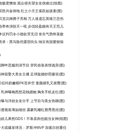
败极度懊恼 观众很失望女友很难过(组图)
获胜兴奋倒地 红土小天王雀跃如孩童(图)
贝克汉姆携子亮相 万人迷遗忘英格兰悲伤
伯蒂奇演惊天一吼 步伐轻盈颇有天王范儿
争议判罚令小德欲哭无泪 丧失气势终落败
语录：黑马险些露宿街头 纳豆有甜蜜烦恼
行
脚申思服刑演节目 穿民俗装表情诡异(图)
神迎娶大美女主播 足球版婚纱照爆笑(图)
0后抖奶嫩模PK苍井空 童颜揉乳又摇臀(图)
乳神曝梅西想花钱嫖她 胸夹手机走红(图)
曝与洋妞女友分手 上节目与美女热聊(图)
透视装薄如细丝 露豪乳嘟红唇秀黑丝(图)
妞儿果然GDS！不靠卖肉也能当女神(组图)
十大或爆发球员：罗斯冲MVP 加索尔担重任