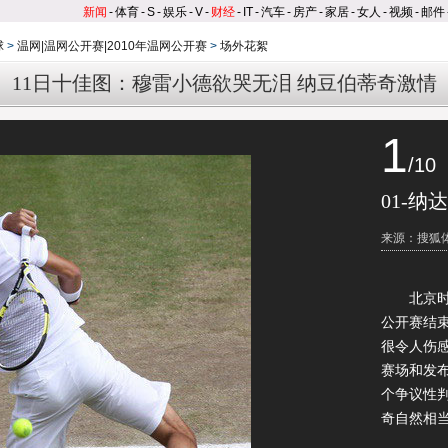
新闻
-
体育
-
S
-
娱乐
-
V
-
财经
-
IT
-
汽车
-
房产
-
家居
-
女人
-
视频
-
邮件
球
>
温网|温网公开赛|2010年温网公开赛
>
场外花絮
11日十佳图：穆雷小德欲哭无泪 纳豆伯蒂奇激情
1
/10
01-纳
来源：搜狐
北京时间
公开赛结
很令人伤
赛场和发
个争议性
奇自然相