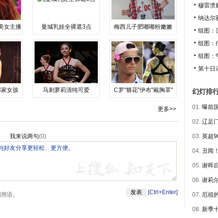
穆雷溃
纳达尔
美女主播
曼城乳娃全裸遮3点
梅西儿子肥嘟嘟粉嫩嫩
组图：
组图：
组图：
第十日
邻家女孩
马刺萝莉清纯可爱
C罗"簪花"伊布"戴胸罩"
幻灯排
01.
曝前国
更多>>
02.
辽足门
我来说两句
(
0
)
03.
英超9
04.
丑闻！
05.
谢晖自
06.
谢莉尔
[Ctrl+Enter]
明用语。
07.
厄祖的
08.
新季