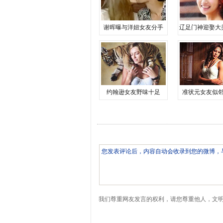
谢晖曝与洋妞女友分手
辽足门神迎娶大
约翰逊女友野味十足
准状元女友似
我们尊重网友发言的权利，请您尊重他人，文