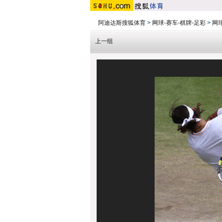
阿迪达斯搜狐体育
>
网球-赛车-棋牌-足彩
>
网
上一组