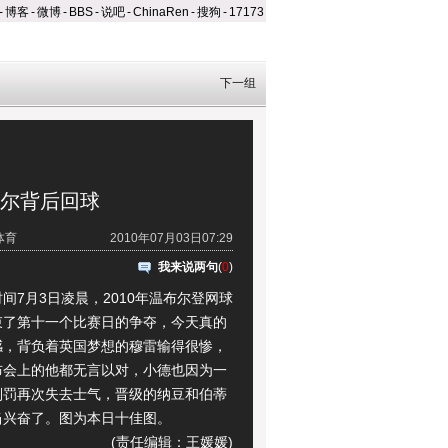
-
博客
-
微博
-
BBS
-
说吧
-
ChinaRen
-
搜狗
-
17173
下一组
达尔背后回球
体育
2010年07月03日07:29
我来说两句
(
0
)
7月3日凌晨，2010年温布尔登网球
束了第十一个比赛日的争夺，今天真的
感，背负着英国梦想的穆雷输得很惨，
布会上的他都无言以对，小德也因为一
判罚再次失去士气，晋级的纳豆和伯蒂
当兴奋了。图为本日十佳图。
(责任编辑：王媛媛)