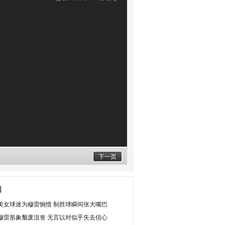
下一页
图
美女球迷为穆雷惋惜 制胜球瞬间张大嘴巴
穆雷形象颓废沮丧 无言以对似乎失去信心