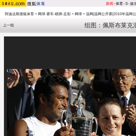
新闻
-
体育
-
S
-
娱
阿迪达斯搜狐体育
>
网球-赛车-棋牌-足彩
>
网球
>
温网|温网公开赛|2010年温网
组图：佩斯布莱克
上一组