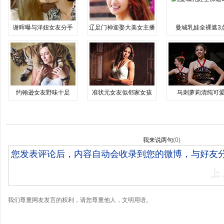
谢晖曝与洋妞女友分手
辽足门神迎娶大美女主播
曼城乳娃全裸遮3
约翰逊女友野味十足
准状元女友似邻家女孩
马刺萝莉清纯可
我来说两句
(
0
)
我们尊重网友发言的权利，请您尊重他人，文明用语。