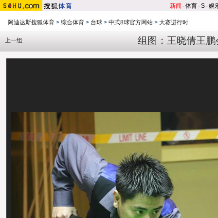
新闻
-
体育
-
S
-
娱
阿迪达斯搜狐体育
>
综合体育
>
台球
>
中式8球官方网站
>
大赛进行时
组图：王晓倩王鹏
上一组