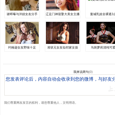
谢晖曝与洋妞女友分手
辽足门神迎娶大美女主播
曼城乳娃全裸遮3
约翰逊女友野味十足
准状元女友似邻家女孩
马刺萝莉清纯可
我来说两句
(
0
)
我们尊重网友发言的权利，请您尊重他人，文明用语。