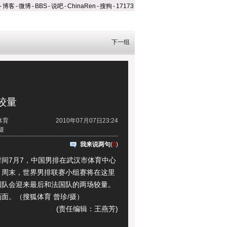
-
博客
-
微博
-
BBS
-
说吧
-
ChinaRen
-
搜狗
-
17173
下一组
较量
体育
2010年07月07日23:24
摄
我来说两句
(
0
)
7月7，中国男排在武汉市体育中心
。周末，世界男排联赛小组赛将在这里
国队会迎来最后和法国队的两场较量。
面。（搜狐体育 曾珍/摄）
(责任编辑：王燕芳)