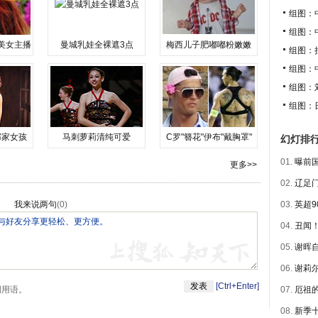
组图：
组图：
美女主播
曼城乳娃全裸遮3点
梅西儿子肥嘟嘟粉嫩嫩
组图：
组图：
组图：
组图：
邻家女孩
马刺萝莉清纯可爱
C罗"簪花"伊布"戴胸罩"
幻灯排
01.
曝前国
更多>>
02.
辽足门
我来说两句
(
0
)
03.
英超9
04.
丑闻！
05.
谢晖自
06.
谢莉尔
[Ctrl+Enter]
明用语。
07.
厄祖的
08.
新季