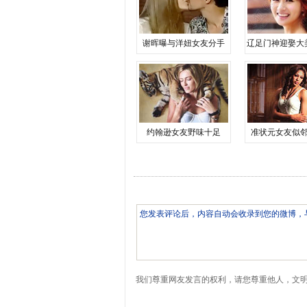
谢晖曝与洋妞女友分手
辽足门神迎娶大
约翰逊女友野味十足
准状元女友似
我们尊重网友发言的权利，请您尊重他人，文