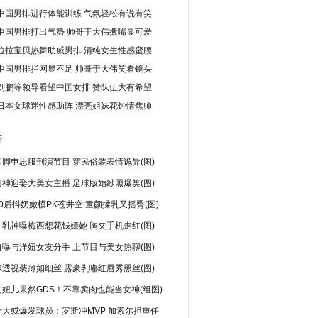
中国男排进行体能训练 气氛轻松有说有笑
中国男排打出气势 帅哥于大伟撅嘴显可爱
拉拉宝贝热舞助威男排 清纯女生性感蛮腰
中国男排拦网显不足 帅哥于大伟笑看镜头
刘鹏等领导看望中国女排 赞队伍大有希望
日本女球迷性感助阵 漂亮姐妹花钟情焦帅
行
脚申思服刑演节目 穿民俗装表情诡异(图)
神迎娶大美女主播 足球版婚纱照爆笑(图)
0后抖奶嫩模PK苍井空 童颜揉乳又摇臀(图)
乳神曝梅西想花钱嫖她 胸夹手机走红(图)
曝与洋妞女友分手 上节目与美女热聊(图)
透视装薄如细丝 露豪乳嘟红唇秀黑丝(图)
妞儿果然GDS！不靠卖肉也能当女神(组图)
十大或爆发球员：罗斯冲MVP 加索尔担重任