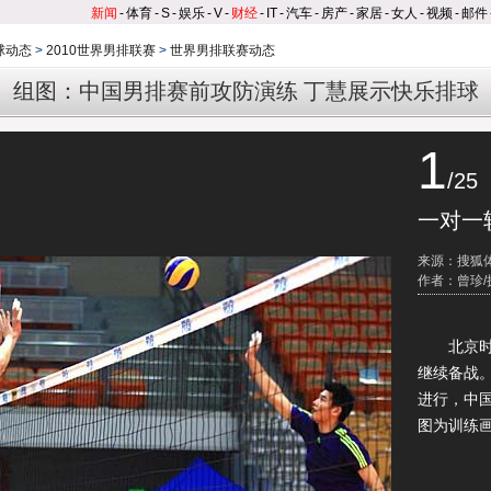
新闻
-
体育
-
S
-
娱乐
-
V
-
财经
-
IT
-
汽车
-
房产
-
家居
-
女人
-
视频
-
邮件
球动态
>
2010世界男排联赛
>
世界男排联赛动态
组图：中国男排赛前攻防演练 丁慧展示快乐排球
1
/25
一对一
来源：搜狐
作者：曾珍/
北京时间
继续备战
进行，中
图为训练画