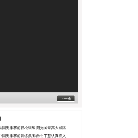
下一页
图
法国男排赛前轻松训练 阳光帅哥高大威猛
中国男排赛前训练氛围轻松 丁慧认真投入