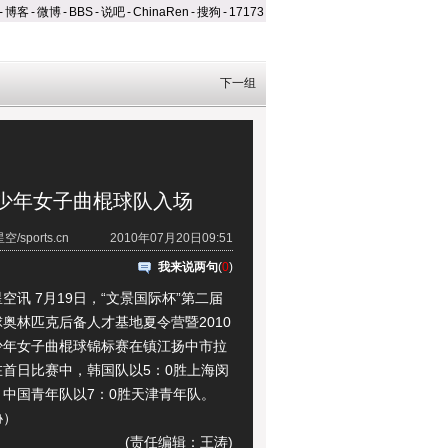
-
博客
-
微博
-
BBS
-
说吧
-
ChinaRen
-
搜狗
-
17173
下一组
少年女子曲棍球队入场
sports.cn
2010年07月20日09:51
我来说两句
(
0
)
 7月19日，“文景国际杯”第二届
奥林匹克后备人才基地夏令营暨2010
少年女子曲棍球锦标赛在镇江扬中市拉
在首日比赛中，韩国队以5：0胜上海闵
，中国青年队以7：0胜天津青年队。
协）
(责任编辑：王涛)