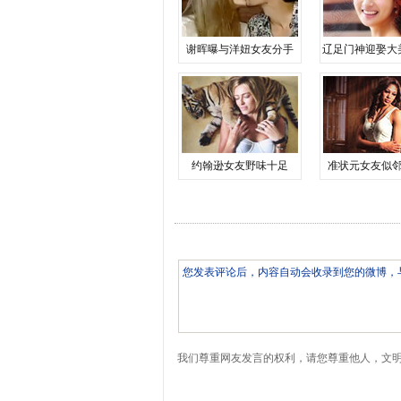
谢晖曝与洋妞女友分手
辽足门神迎娶大
约翰逊女友野味十足
准状元女友似
我们尊重网友发言的权利，请您尊重他人，文