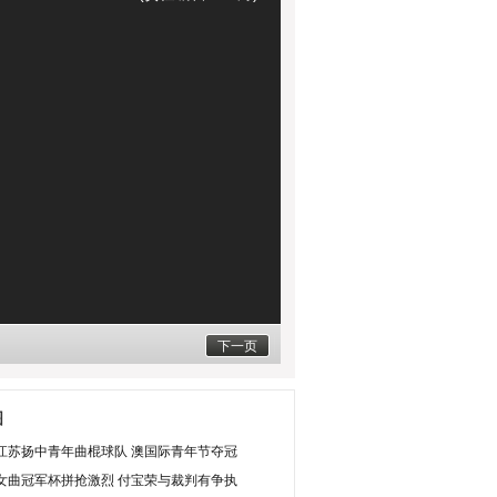
下一页
图
江苏扬中青年曲棍球队 澳国际青年节夺冠
女曲冠军杯拼抢激烈 付宝荣与裁判有争执