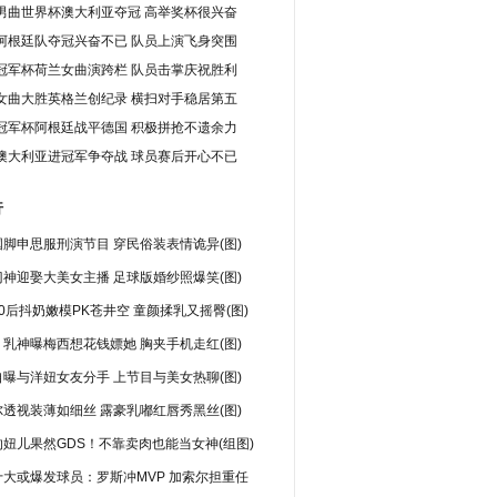
男曲世界杯澳大利亚夺冠 高举奖杯很兴奋
阿根廷队夺冠兴奋不已 队员上演飞身突围
冠军杯荷兰女曲演跨栏 队员击掌庆祝胜利
女曲大胜英格兰创纪录 横扫对手稳居第五
冠军杯阿根廷战平德国 积极拼抢不遗余力
澳大利亚进冠军争夺战 球员赛后开心不已
行
脚申思服刑演节目 穿民俗装表情诡异(图)
神迎娶大美女主播 足球版婚纱照爆笑(图)
0后抖奶嫩模PK苍井空 童颜揉乳又摇臀(图)
乳神曝梅西想花钱嫖她 胸夹手机走红(图)
曝与洋妞女友分手 上节目与美女热聊(图)
透视装薄如细丝 露豪乳嘟红唇秀黑丝(图)
妞儿果然GDS！不靠卖肉也能当女神(组图)
十大或爆发球员：罗斯冲MVP 加索尔担重任