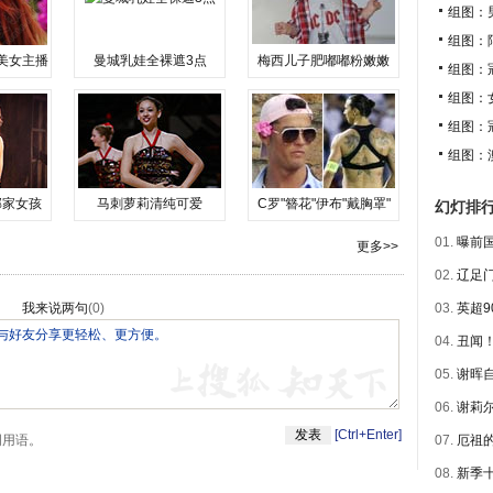
组图：
组图：
美女主播
曼城乳娃全裸遮3点
梅西儿子肥嘟嘟粉嫩嫩
组图：
组图：
组图：
组图：
邻家女孩
马刺萝莉清纯可爱
C罗"簪花"伊布"戴胸罩"
幻灯排
01.
曝前国
更多>>
02.
辽足门
我来说两句
(
0
)
03.
英超9
04.
丑闻！
05.
谢晖自
06.
谢莉尔
[Ctrl+Enter]
明用语。
07.
厄祖的
08.
新季