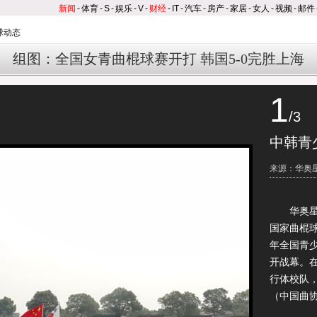
新闻
-
体育
-
S
-
娱乐
-
V
-
财经
-
IT
-
汽车
-
房产
-
家居
-
女人
-
视频
-
邮件
球动态
组图：全国女青曲棍球赛开打 韩国5-0完胜上海
1
/3
中韩青
来源：华奥星空/
华奥星空讯
国家曲棍球
年全国青
开战幕。
行体校队
（中国曲