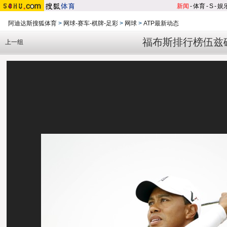
新闻
-
体育
-
S
-
娱
阿迪达斯搜狐体育
>
网球-赛车-棋牌-足彩
>
网球
>
ATP最新动态
福布斯排行榜伍兹破
上一组