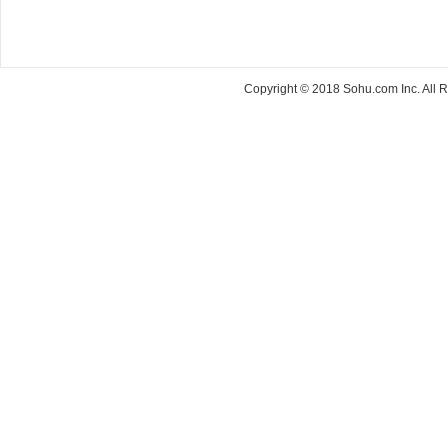
Copyright © 2018 Sohu.com Inc. Al