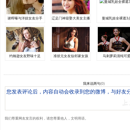
谢晖曝与洋妞女友分手
辽足门神迎娶大美女主播
曼城乳娃全裸遮3
约翰逊女友野味十足
准状元女友似邻家女孩
马刺萝莉清纯可
我来说两句
(
0
)
我们尊重网友发言的权利，请您尊重他人，文明用语。