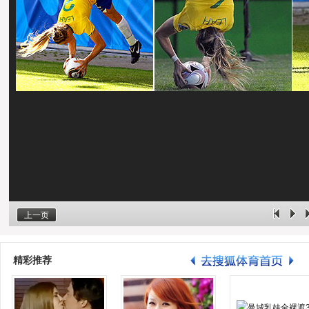
上一页
精彩推荐