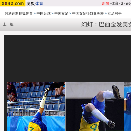
新闻
-
体育
-
S
-
娱
阿迪达斯搜狐体育
>
中国足球
>
中国女足
>
中国女足征战亚洲杯
>
女足对手
幻灯：巴西金发美
上一组