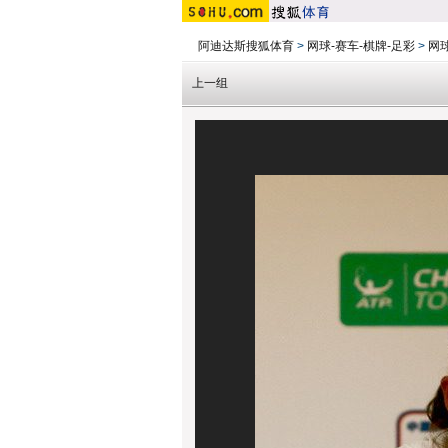
阿迪达斯搜狐体育
>
网球-赛车-棋牌-足彩
>
网
上一组