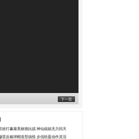
下一页
图
莎娃打赢最美丽德比战 神仙姐姐无力回天
穆雷反戴球帽造型搞怪 步伐轻盈动作灵活