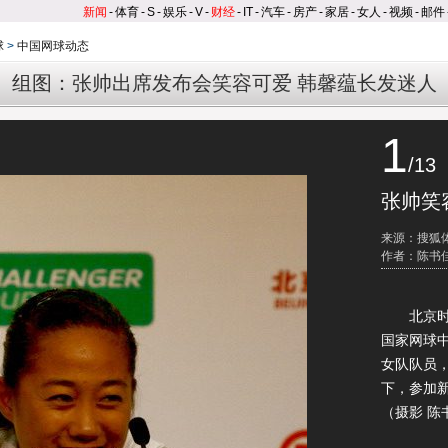
新闻
-
体育
-
S
-
娱乐
-
V
-
财经
-
IT
-
汽车
-
房产
-
家居
-
女人
-
视频
-
邮件
球
>
中国网球动态
组图：张帅出席发布会笑容可爱 韩馨蕴长发迷人
1
/13
张帅笑
来源：搜狐
作者：陈书
北京时间
国家网球
女队队员
下，参加
（摄影 陈