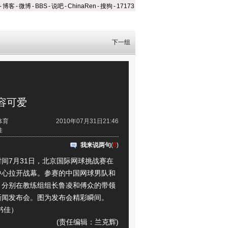
-
博客
-
微博
-
BBS
-
说吧
-
ChinaRen
-
搜狗
-
17173
下一组
容可爱
体育
2010年07月31日21:46
佳
我来说两句
(
0
)
7月31日，北京国际网球挑战赛在
中心拉开战幕。参赛的中国网球男队和
，分别在教练组组长鲁凌和傅众的带领
新闻发布会。图为发布会精彩瞬间。
书佳）
(责任编辑：兰克辉)