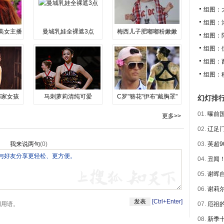
组图：
组图：
美女主播
曼城乳娃全裸遮3点
梅西儿子肥嘟嘟粉嫩嫩
组图：
组图：
组图：
组图：
邻家女孩
马刺萝莉清纯可爱
C罗"簪花"伊布"戴胸罩"
幻灯排
01.
曝前国
更多>>
02.
辽足门
我来说两句
(
0
)
03.
英超9
04.
丑闻！
05.
谢晖自
06.
谢莉尔
[Ctrl+Enter]
明用语。
07.
厄祖的
08.
新季