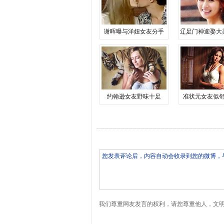
谢晖曝与洋妞女友分手
辽足门神迎娶大
约翰逊女友野味十足
准状元女友似
我们尊重网友发言的权利，请您尊重他人，文