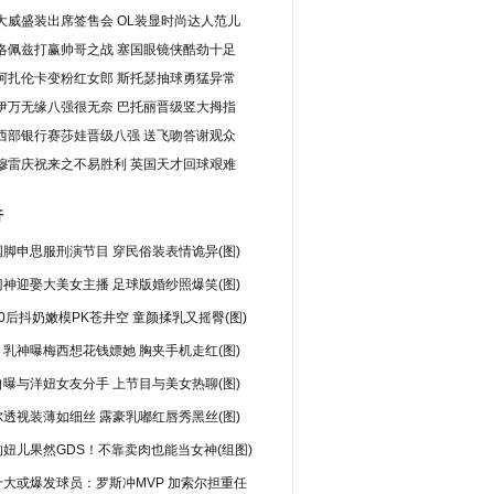
大威盛装出席签售会 OL装显时尚达人范儿
洛佩兹打赢帅哥之战 塞国眼镜侠酷劲十足
阿扎伦卡变粉红女郎 斯托瑟抽球勇猛异常
伊万无缘八强很无奈 巴托丽晋级竖大拇指
西部银行赛莎娃晋级八强 送飞吻答谢观众
穆雷庆祝来之不易胜利 英国天才回球艰难
行
脚申思服刑演节目 穿民俗装表情诡异(图)
神迎娶大美女主播 足球版婚纱照爆笑(图)
0后抖奶嫩模PK苍井空 童颜揉乳又摇臀(图)
乳神曝梅西想花钱嫖她 胸夹手机走红(图)
曝与洋妞女友分手 上节目与美女热聊(图)
透视装薄如细丝 露豪乳嘟红唇秀黑丝(图)
妞儿果然GDS！不靠卖肉也能当女神(组图)
十大或爆发球员：罗斯冲MVP 加索尔担重任