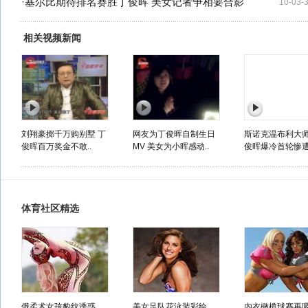
·
塞尔比期待排名赛胜丁俊晖 美女记者争相要合影
10-03-
相关视频新闻
刘翔豪掷千万购别墅 丁
网友为丁俊晖自制生日
斯诺克温布利大师
俊晖百万奖金不敢..
MV 美女为小晖感动..
俊晖爆冷首轮惨遭.
体育社区精选
俄柔术女孩豹纹诱惑
美女足队花泳装彩绘
内衣橄榄球赛再