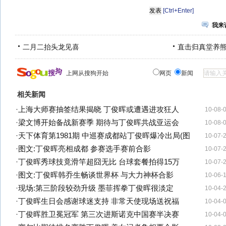
[Ctrl+Enter]
我来
二月二抬头龙见喜
直击归真堂养
上网从搜狗开始
网页
新闻
相关新闻
·
上海大师赛抽签结果揭晓 丁俊晖或遭遇进攻狂人
10-08-
·
梁文博开始备战新赛季 期待与丁俊晖共战亚运会
10-08-
·
天下体育第1981期 中巡赛成都站丁俊晖爆冷出局(图
10-07-
·
图文:丁俊晖亮相成都 参赛选手赛前合影
10-07-
·
丁俊晖秀球技竟滑竿超囧无比 台球套餐拍得15万
10-07-
·
图文:丁俊晖韩乔生畅谈世界杯 与大力神杯合影
10-06-
·
现场:第三阶段较劲升级 墨菲挥拳丁俊晖很淡定
10-04-
·
丁俊晖生日会感谢球迷支持 非常天使现场送祝福
10-04-
·
丁俊晖胜卫冕冠军 第三次进斯诺克中国赛半决赛
10-04-