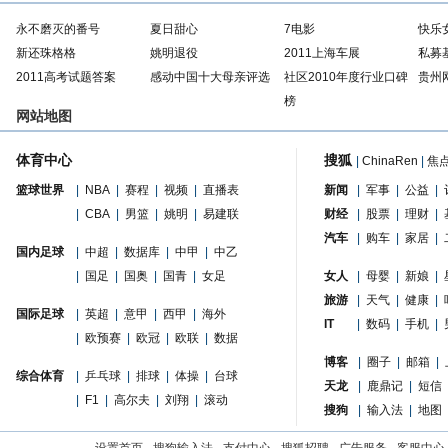
永不磨灭的番号
夏日甜心
7电影
快乐
新还珠格格
姚明退役
2011上海车展
私募
2011高考试题答案
感动中国十大母亲评选
社区2010年度行业口碑
贵州
榜
网站地图
体育中心
搜狐
|
ChinaRen
|
焦
篮球世界
|
NBA
|
赛程
|
视频
|
直播表
新闻
|
军事
|
公益
|
|
CBA
|
男篮
|
姚明
|
易建联
财经
|
股票
|
理财
|
汽车
|
购车
|
家居
|
国内足球
|
中超
|
数据库
|
中甲
|
中乙
|
国足
|
国奥
|
国青
|
女足
女人
|
母婴
|
新娘
|
旅游
|
天气
|
健康
|
国际足球
|
英超
|
意甲
|
西甲
|
海外
IT
|
数码
|
手机
|
|
欧预赛
|
欧冠
|
欧联
|
数据
博客
|
圈子
|
邮箱
|
综合体育
|
乒乓球
|
排球
|
体操
|
台球
天龙
|
鹿鼎记
|
短信
|
F1
|
高尔夫
|
刘翔
|
滚动
搜狗
|
输入法
|
地图