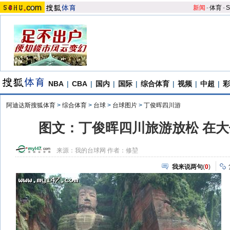
新闻
-
体育
-
S
NBA
|
CBA
|
国内
|
国际
|
综合体育
|
视频
|
中超
|
彩
阿迪达斯搜狐体育
>
综合体育
>
台球
>
台球图片
>
丁俊晖四川游
图文：丁俊晖四川旅游放松 在
来源：
我的台球网
作者：修堃
我来说两句
(
0
)