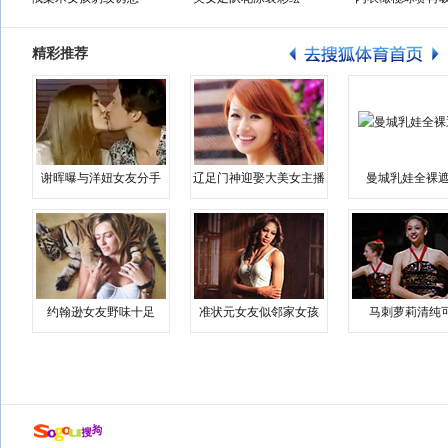
精彩推荐
谢晖曝与洋妞女友分手
辽足门神迎娶大美女主播
曼城乳娃全裸遮
约翰逊女友野味十足
准状元女友似邻家女孩
马刺萝莉清纯