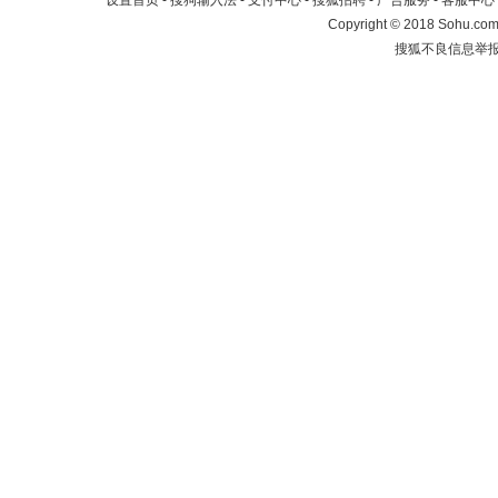
设置首页
-
搜狗输入法
-
支付中心
-
搜狐招聘
-
广告服务
-
客服中心
Copyright
©
2018 Sohu.com 
搜狐不良信息举