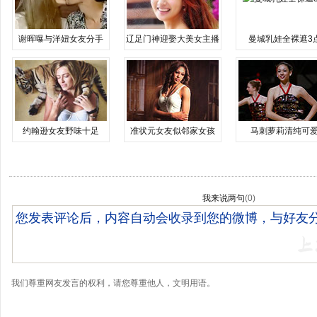
谢晖曝与洋妞女友分手
辽足门神迎娶大美女主播
曼城乳娃全裸遮3
约翰逊女友野味十足
准状元女友似邻家女孩
马刺萝莉清纯可
我来说两句
(
0
)
我们尊重网友发言的权利，请您尊重他人，文明用语。