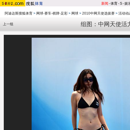
新闻
-
体育
-
S
-
娱
阿迪达斯搜狐体育
>
网球-赛车-棋牌-足彩
>
网球
>
2010中网天使选拔赛
>
活动动
组图：中网天使活
上一组