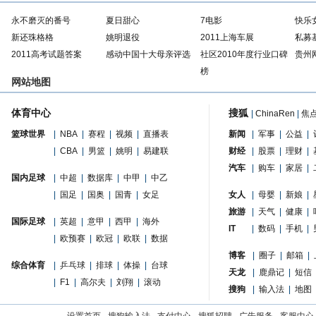
永不磨灭的番号
夏日甜心
7电影
快乐
新还珠格格
姚明退役
2011上海车展
私募
2011高考试题答案
感动中国十大母亲评选
社区2010年度行业口碑
贵州
榜
网站地图
体育中心
搜狐
|
ChinaRen
|
焦
篮球世界
|
NBA
|
赛程
|
视频
|
直播表
新闻
|
军事
|
公益
|
|
CBA
|
男篮
|
姚明
|
易建联
财经
|
股票
|
理财
|
汽车
|
购车
|
家居
|
国内足球
|
中超
|
数据库
|
中甲
|
中乙
|
国足
|
国奥
|
国青
|
女足
女人
|
母婴
|
新娘
|
旅游
|
天气
|
健康
|
国际足球
|
英超
|
意甲
|
西甲
|
海外
IT
|
数码
|
手机
|
|
欧预赛
|
欧冠
|
欧联
|
数据
博客
|
圈子
|
邮箱
|
综合体育
|
乒乓球
|
排球
|
体操
|
台球
天龙
|
鹿鼎记
|
短信
|
F1
|
高尔夫
|
刘翔
|
滚动
搜狗
|
输入法
|
地图