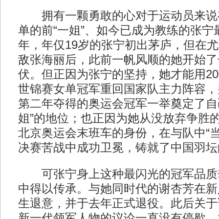
拥有一颗勇敢的心对于运动员来说
单的前“一姐”、如今已成为教练的张宁最
年，年仅19岁的张宁初出茅庐，但在
敌张海丽后，此前一帆风顺的她开始了
伏。但正因为张宁的坚持，她才能用20
世锦赛女单冠军重回国家队主力阵容，
第二年夺得的奥运会冠军一举奠定了自
姐”的地位；也正因为她从没放弃争胜
北京奥运会末班车的身份，在与队中“当
决赛苦战中成功卫冕，铸就了中国羽坛
可张宁身上这种最闪光的冠军品质
中得以传承。与她同时代的谢杏芳在新
生退意，并于去年正式退役。此后关于
新一代领军人物的议论一直没有停歇，