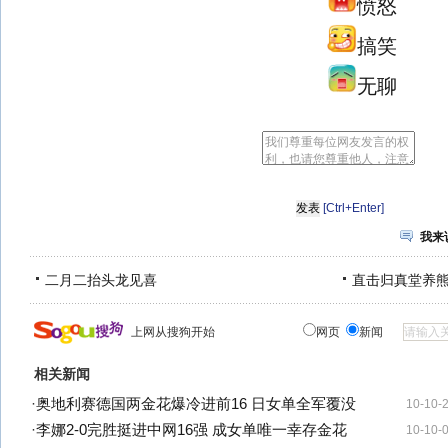
愤怒
搞笑
无聊
[Ctrl+Enter]
我来
二月二抬头龙见喜
直击归真堂养
上网从搜狗开始
网页
新闻
相关新闻
·
奥地利赛德国两金花爆冷进前16 日女单全军覆没
10-10-
·
李娜2-0完胜挺进中网16强 成女单唯一幸存金花
10-10-