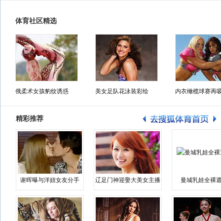
体育社区精选
俄柔术女孩豹纹诱惑
美女足队花泳装彩绘
内衣橄榄球赛再
精彩推荐
谢晖曝与洋妞女友分手
辽足门神迎娶大美女主播
曼城乳娃全裸遮