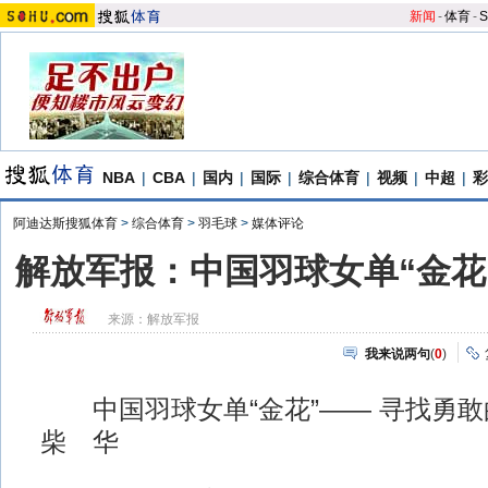
新闻
-
体育
-
S
NBA
|
CBA
|
国内
|
国际
|
综合体育
|
视频
|
中超
|
彩
阿迪达斯搜狐体育
>
综合体育
>
羽毛球
>
媒体评论
解放军报：中国羽球女单“金花
来源：
解放军报
我来说两句
(
0
)
中国羽球女单“金花”—— 寻找勇
柴 华