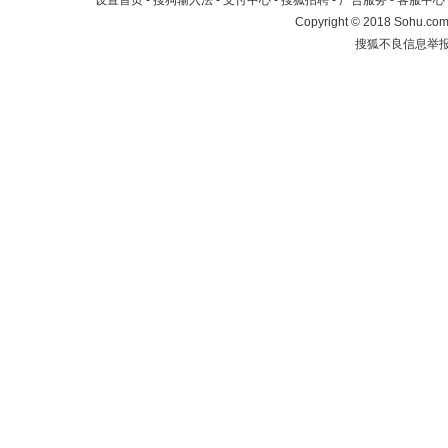
设置首页
-
搜狗输入法
-
支付中心
-
搜狐招聘
-
广告服务
-
客服中心
Copyright
©
2018 Sohu.com 
搜狐不良信息举