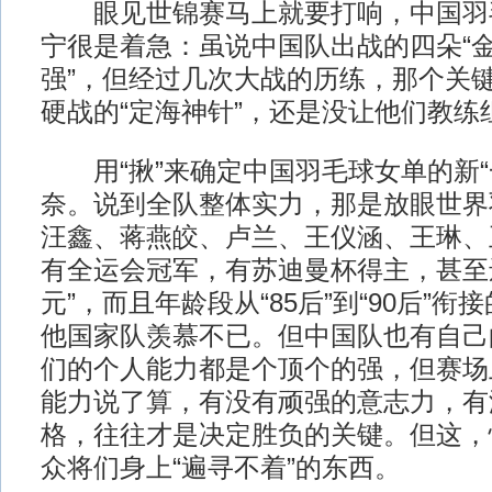
眼见世锦赛马上就要打响，中国羽
宁很是着急：虽说中国队出战的四朵“金
强”，但经过几次大战的历练，那个关
硬战的“定海神针”，还是没让他们教练组
用“揪”来确定中国羽毛球女单的新“
奈。说到全队整体实力，那是放眼世界
汪鑫、蒋燕皎、卢兰、王仪涵、王琳、
有全运会冠军，有苏迪曼杯得主，甚至
元”，而且年龄段从“85后”到“90后”
他国家队羡慕不已。但中国队也有自己
们的个人能力都是个顶个的强，但赛场
能力说了算，有没有顽强的意志力，有
格，往往才是决定胜负的关键。但这，
众将们身上“遍寻不着”的东西。