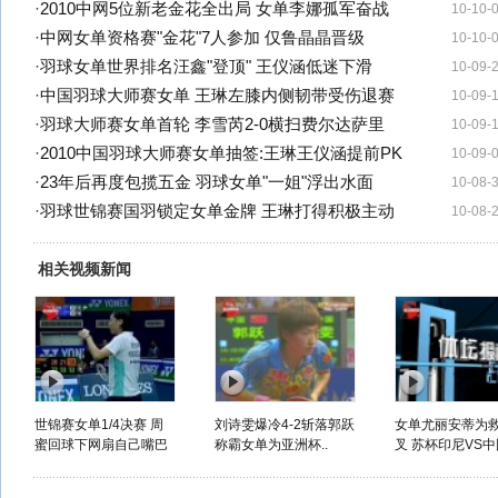
·
2010中网5位新老金花全出局 女单李娜孤军奋战
10-10-
·
中网女单资格赛"金花"7人参加 仅鲁晶晶晋级
10-10-
·
羽球女单世界排名汪鑫"登顶" 王仪涵低迷下滑
10-09-
·
中国羽球大师赛女单 王琳左膝内侧韧带受伤退赛
10-09-
·
羽球大师赛女单首轮 李雪芮2-0横扫费尔达萨里
10-09-
·
2010中国羽球大师赛女单抽签:王琳王仪涵提前PK
10-09-
·
23年后再度包揽五金 羽球女单"一姐"浮出水面
10-08-
·
羽球世锦赛国羽锁定女单金牌 王琳打得积极主动
10-08-
相关视频新闻
世锦赛女单1/4决赛 周
刘诗雯爆冷4-2斩落郭跃
女单尤丽安蒂为
蜜回球下网扇自己嘴巴
称霸女单为亚洲杯..
叉 苏杯印尼VS中