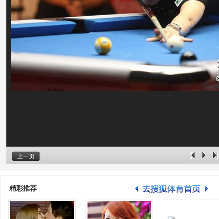
上一页
精彩推荐