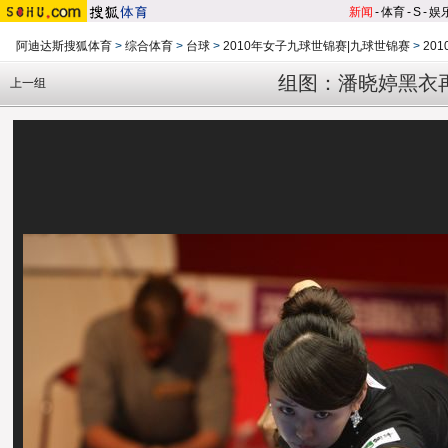
新闻
-
体育
-
S
-
娱
阿迪达斯搜狐体育
>
综合体育
>
台球
>
2010年女子九球世锦赛|九球世锦赛
>
20
组图：潘晓婷黑衣
上一组