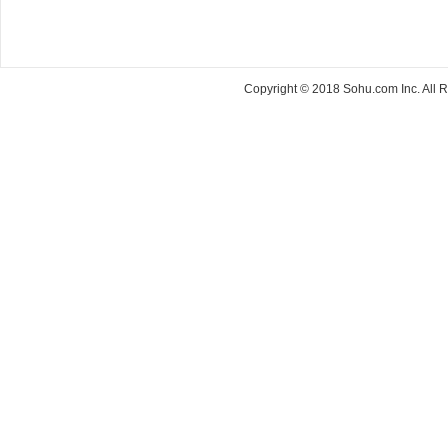
Copyright © 2018 Sohu.com Inc. Al