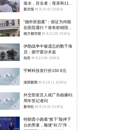
落水，目击者：母亲和11岁
儿子先后被打捞上岸
新京报
昨天15:43
55评论
“婚外胚胎案”：假证为何能
在医院通行？谁有权销毁胚
胎？
南方都市报
昨天15:29
25评论
伊朗战争中被遗忘的数千海
员：困守霍尔木兹
知世
昨天15:06
29评论
宇树科技发行价150.8元
澎湃新闻
昨天19:11
82评论
外交部发言人就广岛核爆81
周年答记者问
新华社
昨天19:45
51评论
特朗普小跑着“救下”险摔下
台的男童，顺便“补刀”拜