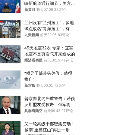
峡新航道通行细节，美方再
提“倒计时”
新黄河
昨天07:09
32评论
兰州没有“兰州拉面”，多地
试点改名“青海拉面”，有商
家改名已两年
九派新闻
前天22:05
83评论
45天地震32次 专家：宜宾
地震不是页岩气开采造成的
经济观察报
前天18:19
41评论
“领导干部带头休假，值得
推广”
新京报
昨天00:01
72评论
普京向北约严重警告：若俄
罗斯盟友受攻击，俄军将动
用核武器保护
兵器海陆空
前天09:43
27评论
又一轮高级干部密集变动！
越南“重整江山”再进一步