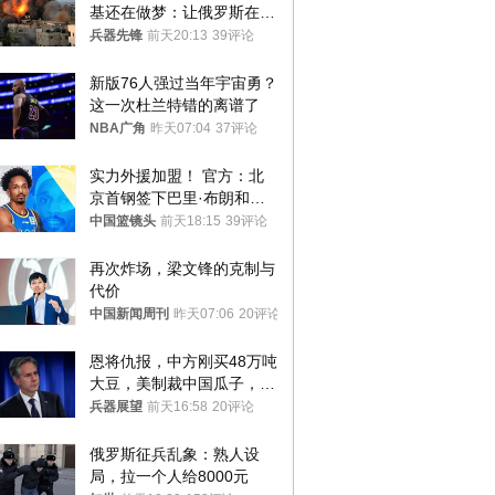
基还在做梦：让俄罗斯在冬
季前求和？
兵器先锋
前天20:13
39评论
新版76人强过当年宇宙勇？
这一次杜兰特错的离谱了
NBA广角
昨天07:04
37评论
实力外援加盟！ 官方：北
京首钢签下巴里·布朗和桑
普森
中国篮镜头
前天18:15
39评论
再次炸场，梁文锋的克制与
代价
中国新闻周刊
昨天07:06
20评论
恩将仇报，中方刚买48万吨
大豆，美制裁中国瓜子，布
林肯措辞变了
兵器展望
前天16:58
20评论
俄罗斯征兵乱象：熟人设
局，拉一个人给8000元