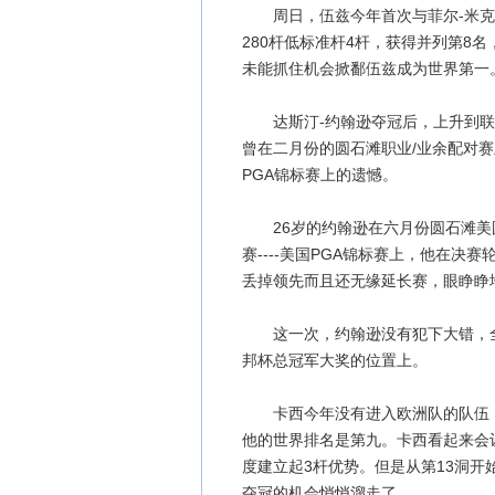
周日，伍兹今年首次与菲尔-米克尔
280杆低标准杆4杆，获得并列第8
未能抓住机会掀鄱伍兹成为世界第一
达斯汀-约翰逊夺冠后，上升到联邦
曾在二月份的圆石滩职业/业余配对
PGA锦标赛上的遗憾。
26岁的约翰逊在六月份圆石滩美
赛----美国PGA锦标赛上，他在
丢掉领先而且还无缘延长赛，眼睁睁
这一次，约翰逊没有犯下大错，全天
邦杯总冠军大奖的位置上。
卡西今年没有进入欧洲队的队伍，
他的世界排名是第九。卡西看起来会
度建立起3杆优势。但是从第13洞
夺冠的机会悄悄溜走了。