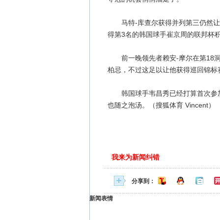
马特-库查尔获得并列第三仍然让
得第3名的韩国球手崔京周的联邦杯
前一晚领先者赖安-摩尔在第18洞
柏忌，不过这足以让他获得巡回锦标
韩国球手韦昌秀已经打算首次参加
也随之泡汤。（搜狐体育 Vincent）
我来为新闻纠错
分享到：
新闻表情