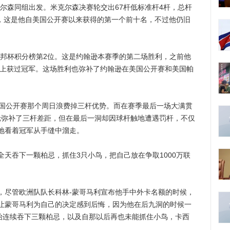
森同组出发。米克尔森决赛轮交出67杆低标准杆4杆，总杆
名，这是他自美国公开赛以来获得的第一个前十名，不过他仍旧
。
杯积分榜第2位。这是约翰逊本赛季的第二场胜利，之前他
赛上获过冠军。这场胜利也弥补了约翰逊在美国公开赛和美国帕
国公开赛那个周日浪费掉三杆优势。而在赛季最后一场大满贯
决赛轮弥补了三杆差距，但在最后一洞却因球杆触地遭遇罚杆，不仅
地看着冠军从手缝中溜走。
吞下一颗柏忌，抓住3只小鸟，把自己放在争取1000万联
尽管欧洲队队长科林-蒙哥马利宣布他手中外卡名额的时候，
让蒙哥马利为自己的决定感到后悔，因为他在后九洞的时候一
开始连续吞下三颗柏忌，以及自那以后再也未能抓住小鸟，卡西