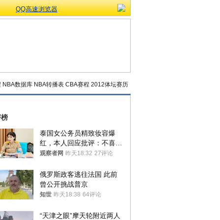
QQ高速浏览器
程
NBA数据库
NBA转播表
CBA赛程
2012体坛赛历
评榜
泰国女公务员精致妆容爆
红，本人回应批评：不喜欢
就别看
观察者网
昨天18:32
27评论
俄罗斯政客逃往法国 此前
曾公开挑战普京
知世
昨天18:38
64评论
“天津之眼”摩天轮附近两人