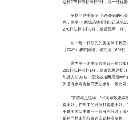
总杆275杆低标准杆9杆，以一杆优
英格兰球手保罗-卡西夺冠的机会也
先，保罗-卡西惊恐地看到自己从第1
276杆低标准杆8杆，落后冠军一杆
前一晚一杆领先的美国球手赖安-摩
（70杆）和韩国球手崔京周（69杆）
世界第一老虎伍兹周日开局非常糟糕
283杆低标准杆1杆，落后冠军达斯
能进入前30名，无法参加两周后举行
为没有参赛资格而无法参加一场比赛
“事情就是这样，”经历导致婚姻破
得不好，在年中的时候打得也不好。”
不是美国队中唯一一位有充分时间做准
福勒同样未能取得巡回锦标赛资格。