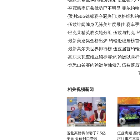
·
德意志赛戴伊约翰逊领先 伍兹状态不
·
夺冠赔率伍兹优势已不明显 菲尔约翰
·
预测SBS锦标赛夺冠热门:奥格维和
·
伍兹绯闻缠身无缘美年度最佳 赛车手
·
巴克莱精英赛次轮分组 伍兹与扎克-
·
最新美巡奖金榜出炉 约翰逊稳居榜首
·
最新高尔夫世界排行榜 伍兹居首约翰
·
高尔夫瓦查维亚锦标赛:约翰逊以两杆
·
惊恐山谷赛约翰逊单独领先 伍兹落后
相关视频新闻
伍兹离婚将付妻子7.5亿
伍兹离婚 愿付7
美元 天价封口费超..
求往事不再提