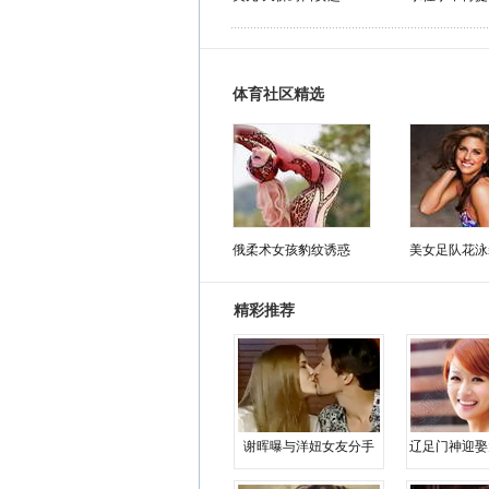
体育社区精选
俄柔术女孩豹纹诱惑
美女足队花泳
精彩推荐
谢晖曝与洋妞女友分手
辽足门神迎娶