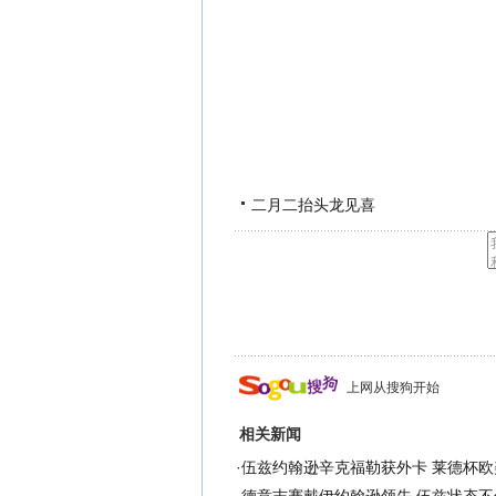
二月二抬头龙见喜
上网从搜狗开始
相关新闻
·
伍兹约翰逊辛克福勒获外卡 莱德杯欧