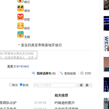
难过
感动
愤怒
搞笑
无聊
直击归真堂养熊基地开放日
[Ctrl+Enter]
我来说两句
(
0
)
复制链接
打印
网页
新闻
相关推荐
美两队出炉
约翰逊的图片
10-09-08