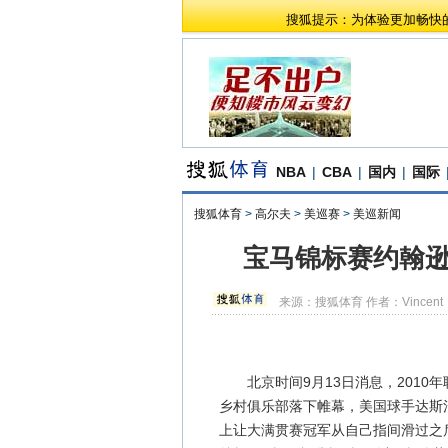
搜狐提示：为体验更加畅快
NBA
|
CBA
|
国内
|
国际
搜狐体育
>
高尔夫
>
美巡赛
>
美巡新闻
宝马锦标赛约翰逊
来源：
搜狐体育
作者：Vincent
北京时间9月13日消息，2010年
乡村俱乐部落下帷幕，美国球手达斯汀-约
上让大满贯赛冠军从自己指间滑过之