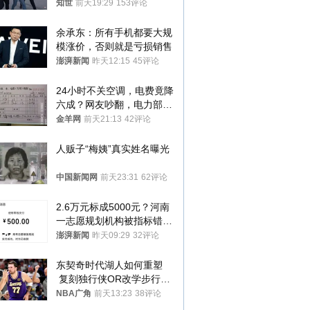
知世
前天19:29
153评论
余承东：所有手机都要大规
模涨价，否则就是亏损销售
澎湃新闻
昨天12:15
45评论
24小时不关空调，电费竟降
六成？网友吵翻，电力部门
回应→
金羊网
前天21:13
42评论
人贩子“梅姨”真实姓名曝光
中国新闻网
前天23:31
62评论
2.6万元标成5000元？河南
一志愿规划机构被指标错学
费致考生复读
澎湃新闻
昨天09:29
32评论
东契奇时代湖人如何重塑
 复刻独行侠OR改学步行
者？
NBA广角
前天13:23
38评论