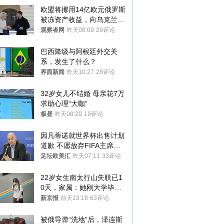
欧盟将挪用14亿欧元俄罗斯
被冻资产收益，向乌克兰提
供援助
观察者网
昨天08:09
29评论
巴西降级与阿根廷外交关
系，发生了什么？
界面新闻
昨天10:27
28评论
32岁女儿不结婚 母亲花7万
求助心理“大咖”
极昼
昨天08:29
19评论
因凡蒂诺就世界杯出售计划
道歉 不愿放弃FIFA主席职
位
足坛欧美汇
昨天07:11
33评论
22岁女生南太行山失联已1
0天，家属：她刚大学毕业
想到山里旅行
新京报
前天23:18
63评论
被俄导弹“洗地”后，泽连斯