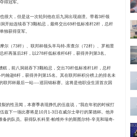
势夺得冠军。
很大，但是这一次轮到他在后九洞出现崩溃。带着3杆领
3洞开始连续吞下3颗柏忌，最终交出69杆低标准杆2杆，总杆
，单独获得亚军。
尔（73杆）、联邦杯领头羊马特-库查尔（72杆）、罗相昱
总杆再落后2杆，以278杆低标准杆6杆，获得并列第3名。
，前八洞就吞下3颗柏忌，交出70杆低标准杆1杆，总杆
汀-约翰逊8杆，获得并列第15名。其在联邦杯积分榜上的排名未
的联邦杯最后一站----巡回锦标赛。这将是他职业生涯首次因
。
裂的性丑闻，本赛季表现挣扎的伍兹说，“我在年初的时候打
伍兹下一场比赛将是10月1-3日在威尔士举行的莱德杯。他并
备的队员。获得队长科里-帕维外卡的斯图尔特-辛克和瑞奇-