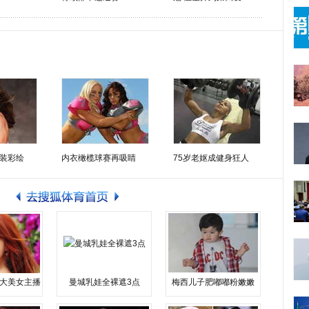
装彩绘
内衣橄榄球赛再吸睛
75岁老妪成健身狂人
大美女主播
曼城乳娃全裸遮3点
梅西儿子肥嘟嘟粉嫩嫩