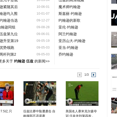
佳几乎垫底
伍兹的高清视频
10-09-04
逊紧随其后
魔术师约翰逊
10-06-01
约翰逊均入围
斯嘉丽·约翰逊
10-01-07
约翰逊当选
约翰逊的新歌
09-12-27
约翰逊同组
亚伦·约翰逊
09-08-28
伍兹第九位
阿兰约翰逊
09-06-01
逊升至第19
亚历山大-约翰逊
09-05-19
优势领跑
亚当-约翰逊
09-05-03
两杆列第2
乔约翰逊
09-05-03
更多关于
约翰逊 伍兹
的新闻>>
1/3
.5亿 只
伍兹比赛中险遭袭击 自
美国名人赛米克尔森夺
称颈部不适退赛
冠 伍兹并列第四发..