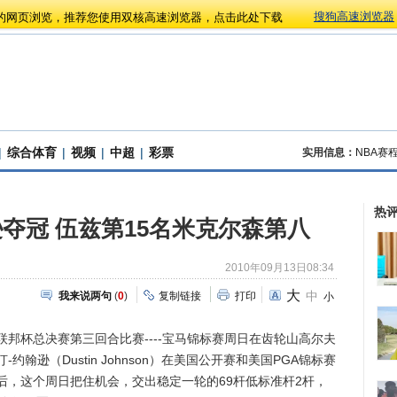
搜狗高速浏览器
的网页浏览，推荐您使用双核高速浏览器，点击此处下载
|
综合体育
|
视频
|
中超
|
彩票
实用信息：
NBA赛
热
夺冠 伍兹第15名米克尔森第八
2010年09月13日08:34
大
中
我来说两句
(
0
)
复制链接
打印
小
联邦杯总决赛第三回合比赛----宝马锦标赛周日在齿轮山高尔夫
翰逊（Dustin Johnson）在美国公开赛和美国PGA锦标赛
后，这个周日把住机会，交出稳定一轮的69杆低标准杆2杆，