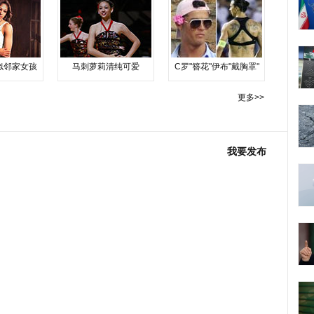
似邻家女孩
马刺萝莉清纯可爱
C罗"簪花"伊布"戴胸罩"
更多>>
我要发布