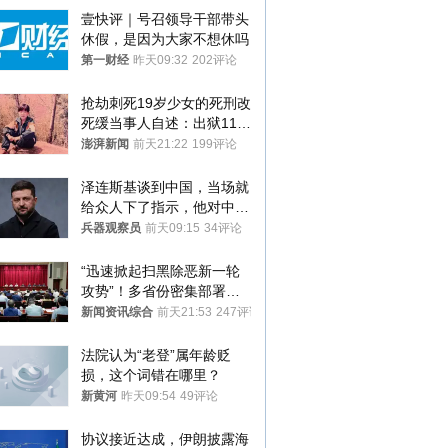
壹快评｜号召领导干部带头
休假，是因为大家不想休吗
第一财经
昨天09:32
202评论
抢劫刺死19岁少女的死刑改
死缓当事人自述：出狱11年
间始终刻意躲避被害人家属
澎湃新闻
前天21:22
199评论
泽连斯基谈到中国，当场就
给众人下了指示，他对中国
和中乌关系，显然又有了新
兵器观察员
前天09:15
34评论
的想法
“迅速掀起扫黑除恶新一轮
攻势”！多省份密集部署，
公布举报方式
新闻资讯综合
前天21:53
247评论
法院认为“老登”属年龄贬
损，这个词错在哪里？
新黄河
昨天09:54
49评论
协议接近达成，伊朗披露海