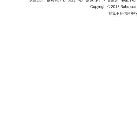
设置首页
-
搜狗输入法
-
支付中心
-
搜狐招聘
-
广告服务
-
客服中心
Copyright
©
2018 Sohu.com 
搜狐不良信息举