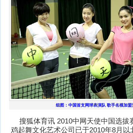
组图：中国首支网球表演队 歌手名模加盟
搜狐体育讯 2010中网天使中国选拔
鸡起舞文化艺术公司已于2010年8月