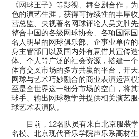
《网球王子》等影视、舞台剧合作，为
色的演艺生涯，获得可持续性的丰厚收
营总监、央视著名网球评论人吴文胜先
整合中国的各级网球协会、各项国际国
名人明星的网球俱乐部、企事业单位的
身主管部门以及国内外有意借其宣传造
体、个人等广泛的社会资源，搭建一个
体育交叉市场的多方共赢的平台，开天
网球与艺术巧妙融合的商业表演运营模
至是全世界这一细分市场的空白，将其
球手、输出网球教学并提供相关演艺服
球艺术表演队。
目前，12名队员有来自北京服装学
名模、北京现代音乐学院声乐系高材生