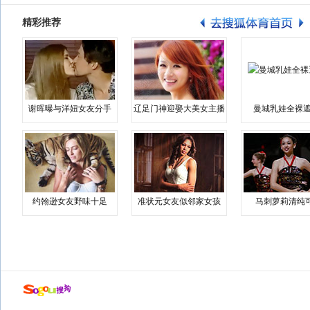
精彩推荐
谢晖曝与洋妞女友分手
辽足门神迎娶大美女主播
曼城乳娃全裸遮
约翰逊女友野味十足
准状元女友似邻家女孩
马刺萝莉清纯