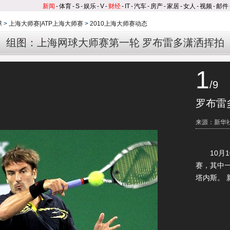
新闻
-
体育
-
S
-
娱乐
-
V
-
财经
-
IT
-
汽车
-
房产
-
家居
-
女人
-
视频
-
邮件
球
>
上海大师赛|ATP上海大师赛
>
2010上海大师赛动态
组图：上海网球大师赛第一轮 罗布雷多潇洒挥拍
1
/9
罗布雷
来源：新华
10月1
赛，其中
塔内斯。 