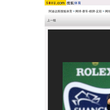
阿迪达斯搜狐体育
>
网球-赛车-棋牌-足彩
>
网
上一组