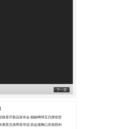
下一页
图
登路普开新品发布会 靓丽网球宝贝摆造型
布莱恩兄弟男双夺冠 跃起撞胸口庆祝胜利