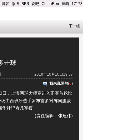
-
博客
-
微博
-
BBS
-
说吧
-
ChinaRen
-
搜狗
-
17173
下一组
多击球
社
2010年10月10日19:57
我来说两句
(
0
)
0日，上海网球大师赛进入正赛首轮比
一场由西班牙选手罗布雷多对阵同胞蒙
新华社记者凡军摄
(责任编辑：张建伟)