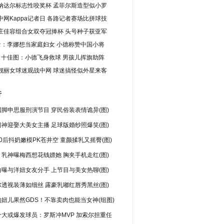
纳达尔标志性咬奖杯 孟菲尔斯造型似小罗
中网Kappa记者日 各路记者赛场比拼球技
庄佳容组合女双夺冠捧杯 头号种子获亚军
录：李娜想当家庭妇女 小德称赞中国小将
日十佳图：小德飞身救球 男孩儿挥旗助阵
靓丽女球迷观战中网 球迷搞怪似外星来客
行
脚申思服刑演节目 穿民俗装表情诡异(图)
神迎娶大美女主播 足球版婚纱照爆笑(图)
0后抖奶嫩模PK苍井空 童颜揉乳又摇臀(图)
乳神曝梅西想花钱嫖她 胸夹手机走红(图)
曝与洋妞女友分手 上节目与美女热聊(图)
透视装薄如细丝 露豪乳嘟红唇秀黑丝(图)
妞儿果然GDS！不靠卖肉也能当女神(组图)
十大或爆发球员：罗斯冲MVP 加索尔担重任