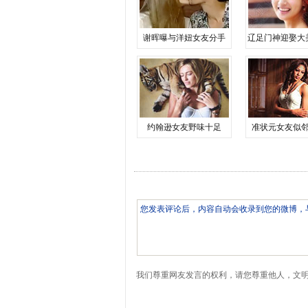
谢晖曝与洋妞女友分手
辽足门神迎娶大
约翰逊女友野味十足
准状元女友似
我们尊重网友发言的权利，请您尊重他人，文