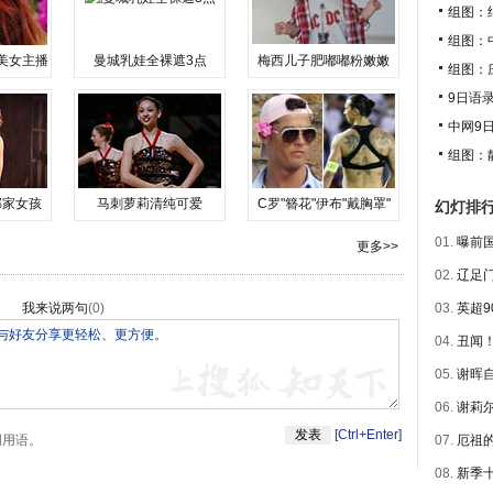
组图：
组图：
美女主播
曼城乳娃全裸遮3点
梅西儿子肥嘟嘟粉嫩嫩
组图：
9日语
中网9
组图：
邻家女孩
马刺萝莉清纯可爱
C罗"簪花"伊布"戴胸罩"
幻灯排
01.
曝前国
更多>>
02.
辽足门
我来说两句
(
0
)
03.
英超9
04.
丑闻！
05.
谢晖自
06.
谢莉尔
[Ctrl+Enter]
明用语。
07.
厄祖的
08.
新季