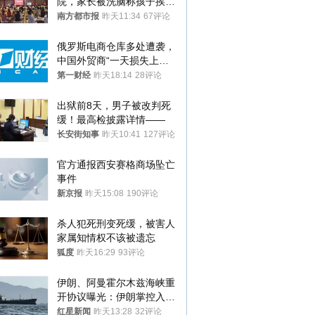
院，家长被洗脑称孩子挨打
才有效果
南方都市报
昨天11:34
67评论
俄罗斯电商仓库多处遭袭，
中国外贸商“一天损失上
万”紧急清仓
第一财经
昨天18:14
28评论
出狱前8天，男子被改判死
缓！最高检披露详情——
长安街知事
昨天10:41
127评论
官方通报西安赛格商场坠亡
事件
新京报
昨天15:08
190评论
杀人犯死刑变死缓，被害人
家属知情权不该被遗忘
狐度
昨天16:29
93评论
伊朗、阿曼霍尔木兹海峡重
开协议曝光：伊朗掌控入湾
航道，与阿曼平分“服务费”
红星新闻
昨天13:28
32评论