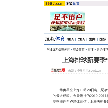
NBA
|
CBA
|
国内
|
国际
阿迪达斯搜狐体育
>
综合体育
>
排球
>
男子排
上海排球新赛季
来源：
华奥星空/sports.cn
华奥星空上海10月20日电（记者 
的最大感叹。今天进行的2010-2
赛季搬迁至卢湾体育馆，上海唐朝餐