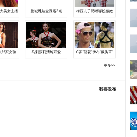
大美女主播
曼城乳娃全裸遮3点
梅西儿子肥嘟嘟粉嫩嫩
似邻家女孩
马刺萝莉清纯可爱
C罗"簪花"伊布"戴胸罩"
更多>>
我要发布