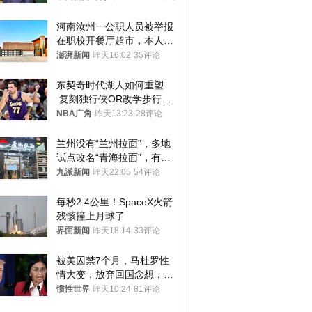
河南汝州一公职人员被举报
在职校开餐厅超市，本人回
应称“是给别人帮忙”
澎湃新闻
昨天16:02
35评论
东契奇时代湖人如何重塑
 复刻独行侠OR改学步行
者？
NBA广角
昨天13:23
28评论
兰州没有“兰州拉面”，多地
试点改名“青海拉面”，有商
家改名已两年
九派新闻
昨天22:05
54评论
每秒2.4公里！SpaceX火箭
残骸撞上月球了
界面新闻
昨天18:14
33评论
被美囚禁7个月，马杜罗性
情大变，放弃回国念想，最
后嘱托已公开
惯性世界
昨天10:24
81评论