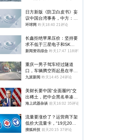
日方新版《防卫白皮书》妄
议中国台湾事务，中方：强
烈不满、坚决反对，已向日
环球网
昨天18:40
21评论
方严正交涉
长鑫拒绝苹果压价：坚持要
求不低于三星电子和SK海
力士
新闻资讯综合
昨天17:47
118评论
重庆一男子驾车经过隧道
口，车辆腾空而起悬在半
空，消防： 2人已送医，正
九派新闻
昨天14:45
24评论
调查原因
美财长要中国“全面履约”交
出稀土，把中企黑名单凑到
187家，中方做最坏打算
海上武器杂谈
前天16:02
35评论
流量要涨价了？运营商下架
低价大流量卡，“19元200
G”成为历史
搜狐科技
前天20:15
37评论