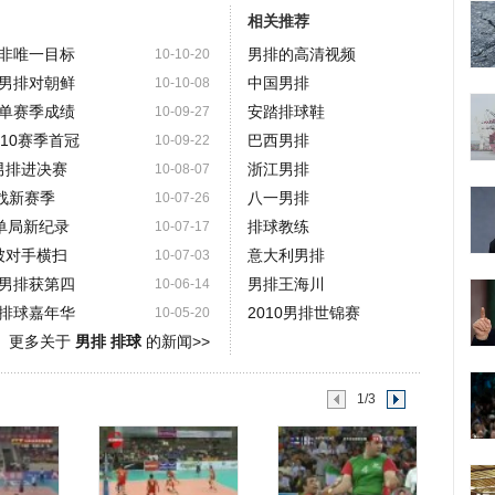
相关推荐
非唯一目标
男排的高清视频
10-10-20
男排对朝鲜
中国男排
10-10-08
单赛季成绩
安踏排球鞋
10-09-27
10赛季首冠
巴西男排
10-09-22
男排进决赛
浙江男排
10-08-07
战新赛季
八一男排
10-07-26
球单局新纪录
排球教练
10-07-17
被对手横扫
意大利男排
10-07-03
男排获第四
男排王海川
10-06-14
排球嘉年华
2010男排世锦赛
10-05-20
更多关于
男排 排球
的新闻>>
1/3