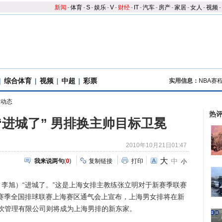
新闻
-
体育
-
S
-
娱乐
-
V
-
财经
-
IT
-
汽车
-
房产
-
家居
-
女人
-
视频
-
|
综合体育
|
视频
|
中超
|
彩票
实用信息：
NBA赛
球动态
热
“进城了” 男排换主帅目标卫冕
2010年10月21日01:47
大
中
我来说两句
(
0
)
复制链接
打印
小
李旭）“进城了。”这是上海女排主教练张立明对于新赛季联赛
011赛季全国排球联赛上海赛区通气会上宣布，上海男女排将在新
饮管理有限公司则将成为上海男排的新东家。