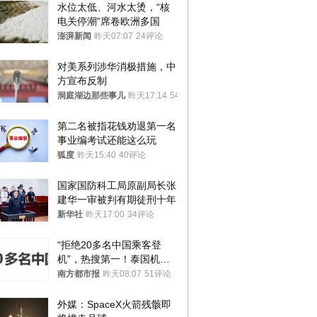
水位太低、河水太烫，“核
电关停潮”席卷欧洲多国
澎湃新闻
昨天07:07
24评论
对美系列涉华消极措施，中
方宣布反制
洞庭湖边那些事儿
昨天17:14
54评论
第二名被指花钱劝退第一名 
事业编考试还能这么玩
狐度
昨天15:40
40评论
国家国防科工局原副局长张
建华一审被判有期徒刑十年
新华社
昨天17:00
34评论
“拒绝20多名中国乘客登
机”，热搜第一！泰国机场
方道歉
南方都市报
昨天08:07
51评论
外媒：SpaceX火箭残骸即