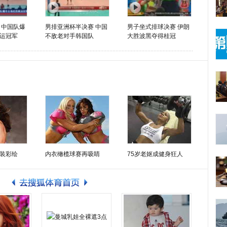
 中国队爆
男排亚洲杯半决赛 中国
男子坐式排球决赛 伊朗
运冠军
不敌老对手韩国队
大胜波黑夺得桂冠
装彩绘
内衣橄榄球赛再吸睛
75岁老妪成健身狂人