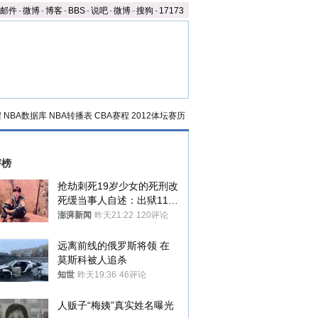
邮件
-
微博
-
博客
-
BBS
-
说吧
-
微博
-
搜狗
-
17173
程
NBA数据库
NBA转播表
CBA赛程
2012体坛赛历
评榜
抢劫刺死19岁少女的死刑改
死缓当事人自述：出狱11年
间始终刻意躲避被害人家属
澎湃新闻
昨天21:22
120评论
远离前线的俄罗斯将领 在
莫斯科被人追杀
知世
昨天19:36
46评论
人贩子“梅姨”真实姓名曝光