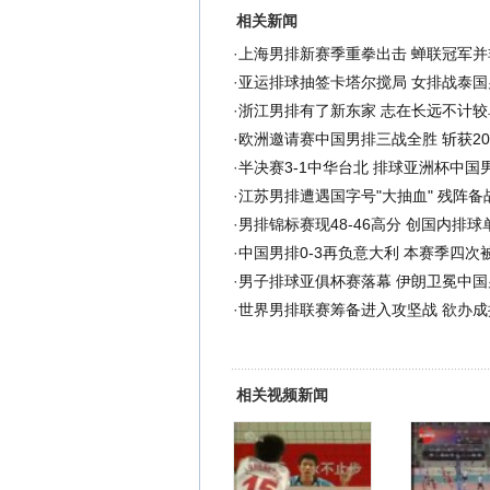
相关新闻
·
上海男排新赛季重拳出击 蝉联冠军并
·
亚运排球抽签卡塔尔搅局 女排战泰国
·
浙江男排有了新东家 志在长远不计较
·
欧洲邀请赛中国男排三战全胜 斩获20
·
半决赛3-1中华台北 排球亚洲杯中国
·
江苏男排遭遇国字号"大抽血" 残阵备
·
男排锦标赛现48-46高分 创国内排
·
中国男排0-3再负意大利 本赛季四次
·
男子排球亚俱杯赛落幕 伊朗卫冕中国
·
世界男排联赛筹备进入攻坚战 欲办成
相关视频新闻