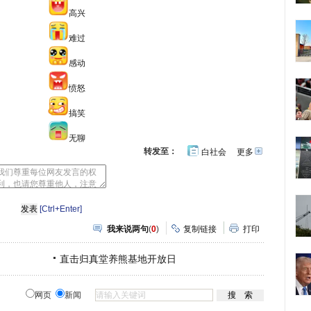
高兴
难过
感动
愤怒
搞笑
无聊
转发至：
白社会
更多
开
心
人
网
人
豆
网
瓣
爱
分
[Ctrl+Enter]
享
我来说两句
(
0
)
复制链接
打印
直击归真堂养熊基地开放日
网页
新闻