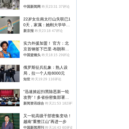
中国新闻网
昨天23:31
37评论
22岁女生南太行山失联已1
0天，家属：她刚大学毕业
想到山里旅行
新京报
昨天23:18
47评论
实力外援加盟！ 官方：北
京首钢签下巴里·布朗和桑
普森
中国篮镜头
昨天18:15
29评论
俄罗斯征兵乱象：熟人设
局，拉一个人给8000元
知世
昨天19:29
116评论
“迅速掀起扫黑除恶新一轮
攻势”！多省份密集部署，
公布举报方式
新闻资讯综合
昨天21:53
182评论
又一轮高级干部密集变动！
越南“重整江山”再进一步
中国新闻周刊
昨天16:43
60评论