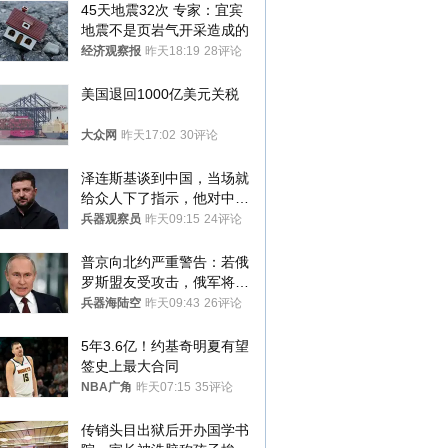
45天地震32次 专家：宜宾
地震不是页岩气开采造成的
经济观察报
昨天18:19
28评论
美国退回1000亿美元关税
大众网
昨天17:02
30评论
泽连斯基谈到中国，当场就
给众人下了指示，他对中国
和中乌关系，显然又有了新
兵器观察员
昨天09:15
24评论
的想法
普京向北约严重警告：若俄
罗斯盟友受攻击，俄军将动
用核武器保护
兵器海陆空
昨天09:43
26评论
5年3.6亿！约基奇明夏有望
签史上最大合同
NBA广角
昨天07:15
35评论
传销头目出狱后开办国学书