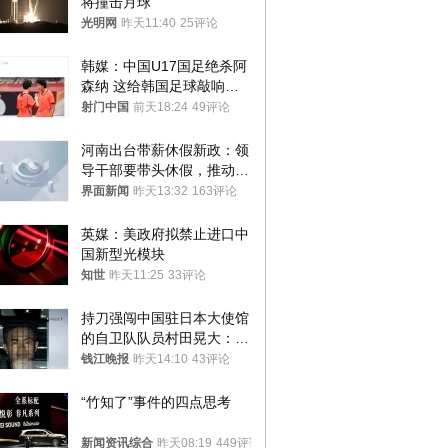
将撞击月球
光明网
昨天11:40
25评论
韩媒：中国U17国足绝杀阿
森纳 这给韩国足球敲响了
警钟
射门中国
前天18:24
49评论
河南出台带薪休假新政：领
导干部要带头休假，推动全
员应休尽休、休满休足
界面新闻
昨天13:32
163评论
英媒：美政府拟禁止进口中
国新型光模块
知世
昨天11:25
33评论
持刀强闯中国驻日本大使馆
的自卫队队员村田晃大：对
自己的行为深感后悔；曾申
钱江晚报
昨天14:10
43评论
请保释被驳回
“竹知了”事件的四点思考
新闻资讯综合
昨天08:19
449评论