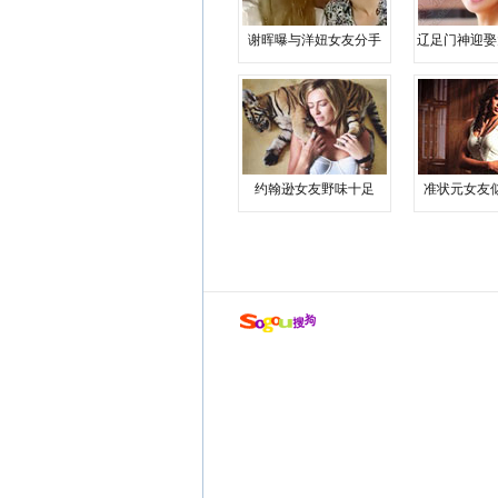
谢晖曝与洋妞女友分手
辽足门神迎娶
约翰逊女友野味十足
准状元女友