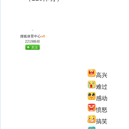
搜狐体育中心
2219粉丝
关注
高兴
难过
感动
愤怒
搞笑