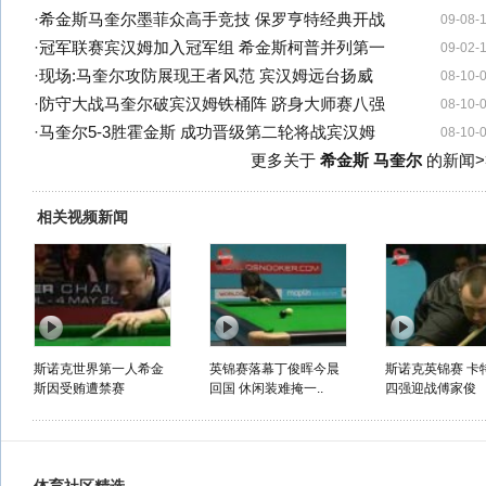
·
希金斯马奎尔墨菲众高手竞技 保罗亨特经典开战
09-08-
·
冠军联赛宾汉姆加入冠军组 希金斯柯普并列第一
09-02-
·
现场:马奎尔攻防展现王者风范 宾汉姆远台扬威
08-10-
·
防守大战马奎尔破宾汉姆铁桶阵 跻身大师赛八强
08-10-
·
马奎尔5-3胜霍金斯 成功晋级第二轮将战宾汉姆
08-10-
更多关于
希金斯 马奎尔
的新闻>
相关视频新闻
斯诺克世界第一人希金
英锦赛落幕丁俊晖今晨
斯诺克英锦赛 卡
斯因受贿遭禁赛
回国 休闲装难掩一..
四强迎战傅家俊