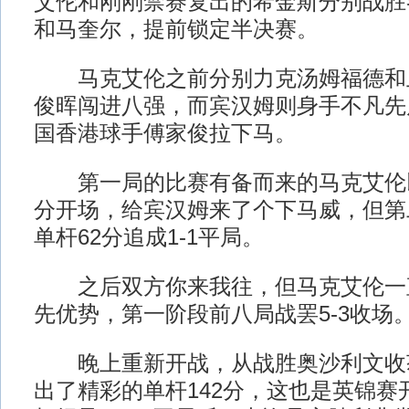
艾伦和刚刚禁赛复出的希金斯分别战胜
和马奎尔，提前锁定半决赛。
马克艾伦之前分别力克汤姆福德和
俊晖闯进八强，而宾汉姆则身手不凡先
国香港球手傅家俊拉下马。
第一局的比赛有备而来的马克艾伦以
分开场，给宾汉姆来了个下马威，但第
单杆62分追成1-1平局。
之后双方你来我往，但马克艾伦一
先优势，第一阶段前八局战罢5-3收场
晚上重新开战，从战胜奥沙利文收
出了精彩的单杆142分，这也是英锦赛