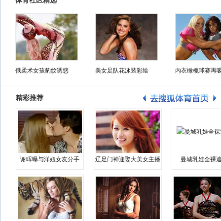
体育社区精选
俄柔术女孩豹纹诱惑
美女足队花泳装彩绘
内衣橄榄球赛再
精彩推荐
谢晖曝与洋妞女友分手
辽足门神迎娶大美女主播
曼城乳娃全裸遮