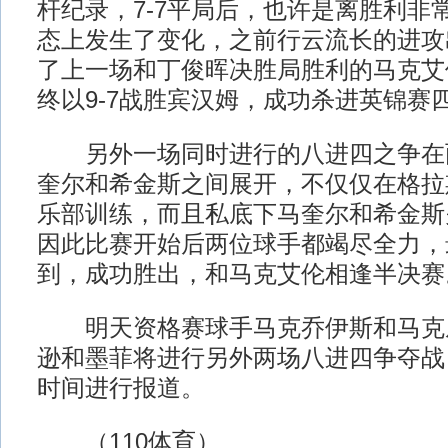
杆纪录，7-7平局后，也许是离胜利非
态上发生了变化，之前行云流长的进攻
了上一场和丁俊晖决胜局胜利的马克艾
终以9-7战胜宾汉姆，成功杀进英锦赛
另外一场同时进行的八进四之争在
奎尔和希金斯之间展开，不仅仅在格拉
乐部训练，而且私底下马奎尔和希金斯
因此比赛开始后两位球手都竭尽全力，
到，成功胜出，和马克艾伦相逢半决赛
明天资格赛球手马克乔伊斯和马克
逊和墨菲将进行另外两场八进四争夺战，
时间进行报道。
（110体育）