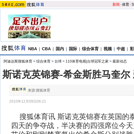
新闻
-
体育
-
S
NBA
|
CBA
|
国内
|
国际
|
综合体育
|
视频
|
中超
|
彩
阿迪达斯搜狐体育
>
综合体育
>
台球
>
110体育电视|台球冠军之家
>
最新动态
斯诺克英锦赛-希金斯胜马奎尔
来源:
搜狐体育
2010年12月09日06:21
搜狐体育讯 斯诺克英锦赛在英国的
四天的争夺战，半决赛的四强席位今天