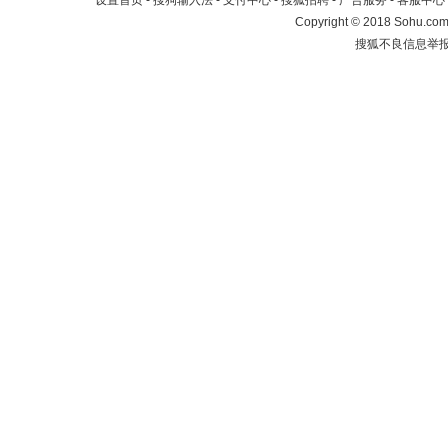
设置首页
-
搜狗输入法
-
支付中心
-
搜狐招聘
-
广告服务
-
客服中心
Copyright
©
2018 Sohu.com 
搜狐不良信息举