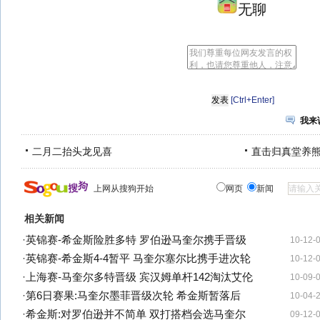
无聊
[Ctrl+Enter]
我来
二月二抬头龙见喜
直击归真堂养
上网从搜狗开始
网页
新闻
相关新闻
·
英锦赛-希金斯险胜多特 罗伯逊马奎尔携手晋级
10-12-
·
英锦赛-希金斯4-4暂平 马奎尔塞尔比携手进次轮
10-12-
·
上海赛-马奎尔多特晋级 宾汉姆单杆142淘汰艾伦
10-09-
·
第6日赛果:马奎尔墨菲晋级次轮 希金斯暂落后
10-04-
·
希金斯:对罗伯逊并不简单 双打搭档会选马奎尔
09-12-