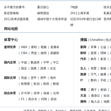
永不磨灭的番号
夏日甜心
7电影
快乐
新还珠格格
姚明退役
2011上海车展
私募
2011高考试题答案
感动中国十大母亲评选
社区2010年度行业口碑
贵州
榜
网站地图
体育中心
搜狐
|
ChinaRen
|
焦
篮球世界
|
NBA
|
赛程
|
视频
|
直播表
新闻
|
军事
|
公益
|
|
CBA
|
男篮
|
姚明
|
易建联
财经
|
股票
|
理财
|
汽车
|
购车
|
家居
|
国内足球
|
中超
|
数据库
|
中甲
|
中乙
|
国足
|
国奥
|
国青
|
女足
女人
|
母婴
|
新娘
|
旅游
|
天气
|
健康
|
国际足球
|
英超
|
意甲
|
西甲
|
海外
IT
|
数码
|
手机
|
|
欧预赛
|
欧冠
|
欧联
|
数据
博客
|
圈子
|
邮箱
|
综合体育
|
乒乓球
|
排球
|
体操
|
台球
天龙
|
鹿鼎记
|
短信
|
F1
|
高尔夫
|
刘翔
|
滚动
搜狗
|
输入法
|
地图