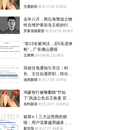
无冕财经
昨天17:34
22评论
去年八月，两位海警战士牺
牲在维护黄岩岛主权的行动
中
罗富强观察室
昨天14:55
85评论
“前13名被淘汰，后5名进体
检”，广东佛山通报
北青网
20小时前
212评论
高校任免通知引关注：科
长、主任自愿辞职，转任思
政辅导员
澎湃新闻
昨天17:00
32评论
鸿蒙智行被曝删除“竹知
了”风波公告后又恢复 官媒
曾力挺：劝华为要大度的，
有料新语
昨天16:07
216评论
你们适不适合？
鲸算π丨三大运营商的烦
恼：用户流量越用越多，收
入却越来越少
新京报
昨天17:27
44评论