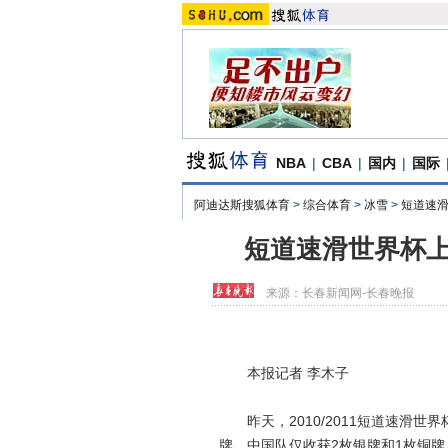
NBA
|
CBA
|
国内
|
国际
阿迪达斯搜狐体育
>
综合体育
>
冰雪
>
短道速
短道速滑世界杯上
来源：
长春新闻网-长春晚报
本报记者 李木子
昨天，2010/2011短道速滑世
牌，中国队仅收获2枚银牌和1枚铜牌