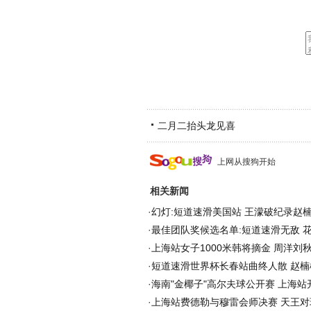
二月二抬头龙见喜
上网从搜狗开始
相关新闻
·
幻灯:短道速滑美国站 王濛破纪录赵楠
·
最佳团队奖候选名单:短道速滑无敌 
·
上海站女子1000米韩将摘金 周洋刘
·
短道速滑世界杯长春站曲终人散 赵楠
·
海南"金椰子"高尔夫球公开赛 上海站
·
上海站费德勒与穆雷会师决赛 天王对