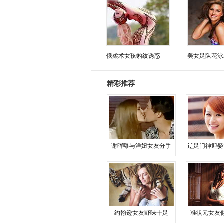
俄柔术女孩豹纹诱惑
美女足队花泳
精彩推荐
谢晖曝与洋妞女友分手
辽足门神迎娶
约翰逊女友野味十足
准状元女友