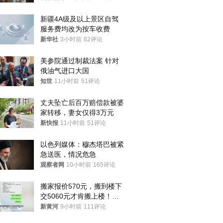
新疆4A级及以上景区自驾
服务费均改为按车收费
新华社
3小时前
82评论
美参院通过制裁法案 针对
俄油气进口大国
知世
11小时前
51评论
丈夫坠亡后百万赔偿款被婆
家转移，妻女仅得3万元
新快报
11小时前
51评论
以色列媒体：穆杰塔巴被紧
急送医，情况危急
观察者网
10小时前
165评论
搬家报价570元，搬到楼下
交5060元才肯搬上楼！女
子傻眼了……
新黄河
9小时前
111评论