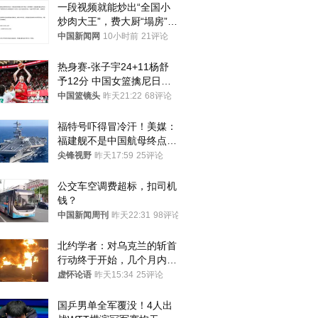
一段视频就能炒出“全国小
炒肉大王”，费大厨“塌房”了
吗？
中国新闻网
10小时前
21评论
热身赛-张子宇24+11杨舒
予12分 中国女篮擒尼日利
亚
中国篮镜头
昨天21:22
68评论
福特号吓得冒冷汗！美媒：
福建舰不是中国航母终点，
而是新起点！
尖锋视野
昨天17:59
25评论
公交车空调费超标，扣司机
钱？
中国新闻周刊
昨天22:31
98评论
北约学者：对乌克兰的斩首
行动终于开始，几个月内乌
将投降
虚怀论语
昨天15:34
25评论
国乒男单全军覆没！4人出