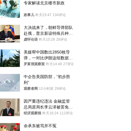
专家解读北京楼市新政
政事儿
昨天23:47
134评论
大决战来了，朝鲜导弹部队
赴俄，普京新设特殊兵种，
76岁老将扛旗
虚怀论语
昨天10:28
28评论
美媒帮中国数出2850枚导
弹，一对比伊朗这组数据，
发现出大事了
罗富强观察室
昨天14:48
27评论
中企告美国防部，“初步胜
利”
观察者网
12小时前
29评论
因严重违纪违法 金融监管
总局原局长李云泽被罢免全
国人大代表
经济观察报
昨天16:24
112评论
余承东被骂并不冤