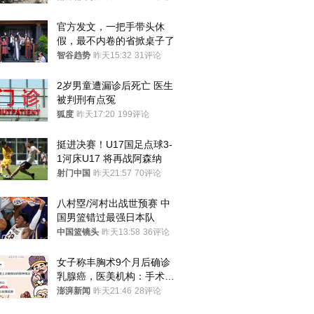
官方发文，一把手带头休
假，最不内卷的省掀桌子了
智谷趋势
昨天15:32
31评论
2岁男童遭漏诊后死亡 医生
被判刑有点冤
狐度
昨天17:20
199评论
挺进决赛！U17国足点球3-
1河床U17 将再战阿森纳
射门中国
昨天21:57
70评论
八村塁/河村出战世预赛 中
国男篮错过最强日本队
中国篮镜头
昨天13:58
36评论
女子称丰胸术9个月后确诊
乳腺癌，医美机构：手术不
可能引发癌症，建议走司法
澎湃新闻
昨天21:46
28评论
途径