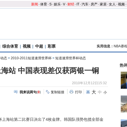
新闻
-
体育
-
S
-
娱乐
-
V
-
财经
-
IT
-
汽车
-
房产
-
家居
-
女人
-
视频
-
|
综合体育
|
视频
|
中超
|
彩票
实用信息：
NBA赛
滑动态
>
2010-2011短道速滑世界杯
>
短道速滑世界杯动态
热
海站 中国表现差仅获两银一铜
2010年12月12日15:32
大
中
我来说两句
(
0
)
复制链接
打印
小
界杯上海站第二比赛日决出了4枚金牌。韩国队强势包揽全部金
。