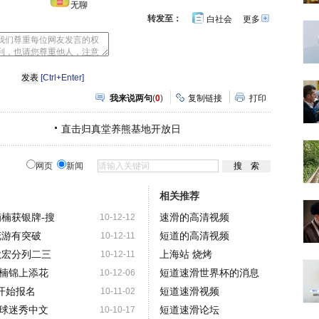
无聊
转发至：
白社会
更多
开
心
人
网
人
豆
网
瓣
爱
分
[Ctrl+Enter]
享
我来说两句
(
0
)
复制链接
打印
直击归真堂养熊基地开放日
网页
新闻
相关推荐
楠获银牌-搜
速滑的高清视频
10-12-12
花游有突破
短道的高清视频
10-12-11
秋宏分列二三
上海站 烧烤
10-12-11
楠锦上添花
短道速滑世界杯的消息
10-12-06
开始报名
短道速滑视频
10-11-02
球迷秀中文
短道速滑论坛
10-10-17