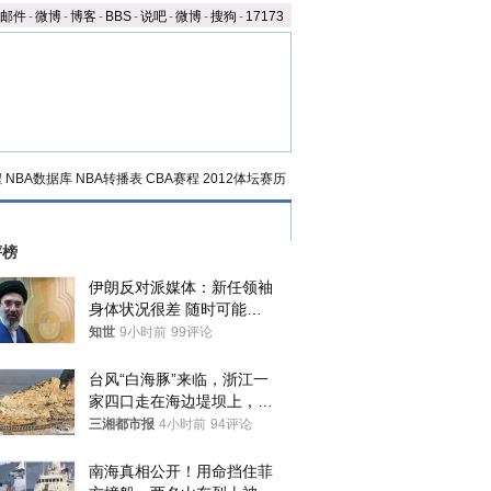
邮件
-
微博
-
博客
-
BBS
-
说吧
-
微博
-
搜狗
-
17173
程
NBA数据库
NBA转播表
CBA赛程
2012体坛赛历
评榜
伊朗反对派媒体：新任领袖
身体状况很差 随时可能离
世
知世
9小时前
99评论
台风“白海豚”来临，浙江一
家四口走在海边堤坝上，其
中9岁男孩被巨浪卷入海
三湘都市报
4小时前
94评论
中，搜救仍在进行
南海真相公开！用命挡住菲