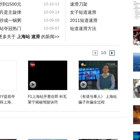
到1500元
速滑刀架
10-10-13
兵是主旋律
女子短道速滑
10-09-14
吵成一锅粥
2011短道速滑
10-09-09
站夺冠热门
短道速滑方法
10-09-07
更多关于
上海站 速滑
的新闻>>
1/3
DY提前夺
F1上海站开赛在即 科瓦
《有请当事人》 上海站
上海..
莱宁揭秘驾驶诀窍
骗子诈骗全过程