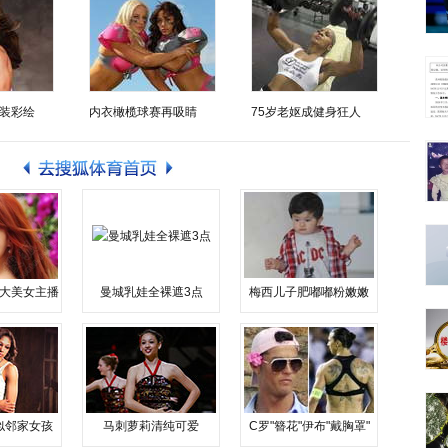
装彩绘
内衣橄榄球赛再吸睛
75岁老妪成健身狂人
大美女主播
曼城乳娃全裸遮3点
梅西儿子肥嘟嘟粉嫩嫩
似邻家女孩
马刺萝莉清纯可爱
C罗"簪花"伊布"戴胸罩"