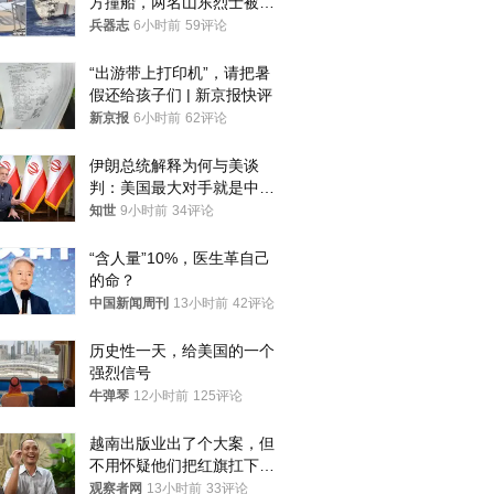
方撞船，两名山东烈士被授
武警最高荣誉
兵器志
6小时前
59评论
“出游带上打印机”，请把暑
假还给孩子们 | 新京报快评
新京报
6小时前
62评论
伊朗总统解释为何与美谈
判：美国最大对手就是中
国，但他们也在对话
知世
9小时前
34评论
“含人量”10%，医生革自己
的命？
中国新闻周刊
13小时前
42评论
历史性一天，给美国的一个
强烈信号
牛弹琴
12小时前
125评论
越南出版业出了个大案，但
不用怀疑他们把红旗扛下去
的决心
观察者网
13小时前
33评论