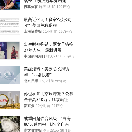
战WTT横滨冠军赛均无缘
八强
搜狐体育
昨天18:45
102评论
最高近亿元！多家A股公司
收到美国关税退税
上海证券报
11小时前
197评论
出生时被抱错，两女子错换
37年人生，最新进展
中国新闻周刊
昨天21:50
20评论
美媒爆料：美副防长想访
华，“非常执着”
北京日报
12小时前
58评论
你也在算北京购房账？公积
金最高340万，非京籍社保
1年
新京报
10小时前
56评论
或重回超强台风级！“白海
豚”云系面积，比6个广东还
大！深圳官方：注意这件事
南方都市报
昨天23:55
39评论