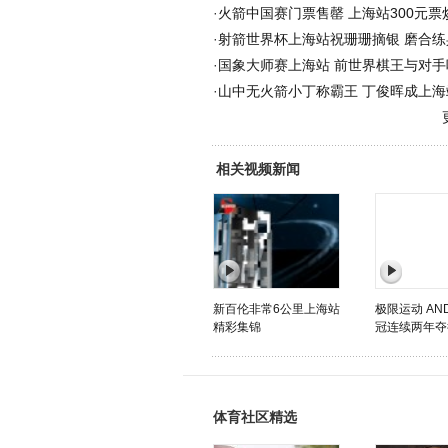
·
火箭中国赛门票售罄 上海站300元票炒
·
射箭世界杯上海站祝珊珊摘银 磨合练
·
国象大师赛上海站 前世界棋王与对手
·
山中无火箭小丁称霸王 丁俊晖成上海
相关视频新闻
新百伦非常6公里上海站
极限运动 AN
精彩集锦
冠连续两年夺得
体育社区精选