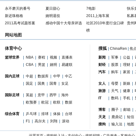
永不磨灭的番号
夏日甜心
7电影
快乐
新还珠格格
姚明退役
2011上海车展
私募
2011高考试题答案
感动中国十大母亲评选
社区2010年度行业口碑
贵州
榜
网站地图
体育中心
搜狐
|
ChinaRen
|
焦
篮球世界
|
NBA
|
赛程
|
视频
|
直播表
新闻
|
军事
|
公益
|
|
CBA
|
男篮
|
姚明
|
易建联
财经
|
股票
|
理财
|
汽车
|
购车
|
家居
|
国内足球
|
中超
|
数据库
|
中甲
|
中乙
|
国足
|
国奥
|
国青
|
女足
女人
|
母婴
|
新娘
|
旅游
|
天气
|
健康
|
国际足球
|
英超
|
意甲
|
西甲
|
海外
IT
|
数码
|
手机
|
|
欧预赛
|
欧冠
|
欧联
|
数据
博客
|
圈子
|
邮箱
|
综合体育
|
乒乓球
|
排球
|
体操
|
台球
天龙
|
鹿鼎记
|
短信
|
F1
|
高尔夫
|
刘翔
|
滚动
搜狗
|
输入法
|
地图
设置首页
-
搜狗输入法
-
支付中心
-
搜狐招聘
-
广告服务
-
客服中心