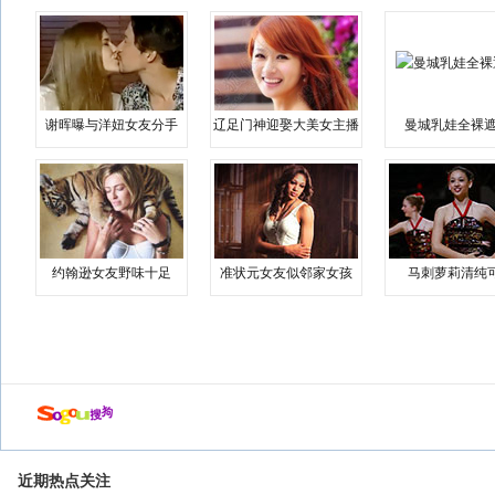
谢晖曝与洋妞女友分手
辽足门神迎娶大美女主播
曼城乳娃全裸遮
约翰逊女友野味十足
准状元女友似邻家女孩
马刺萝莉清纯
近期热点关注