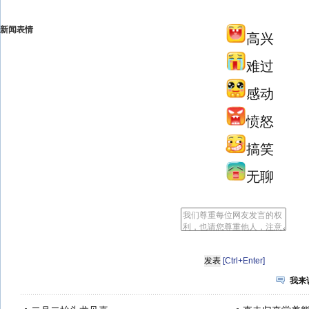
新闻表情
高兴
难过
感动
愤怒
搞笑
无聊
[Ctrl+Enter]
我来