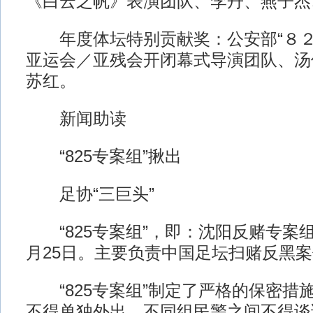
《白云之帆》表演团队、李丹、燕子杰
年度体坛特别贡献奖：公安部“８２
亚运会／亚残会开闭幕式导演团队、汤
苏红。
新闻助读
“825专案组”揪出
足协“三巨头”
“825专案组”，即：沈阳反赌专案组，
月25日。主要负责中国足坛扫赌反黑
“825专案组”制定了严格的保密措
不得单独外出、不同组民警之间不得谈论